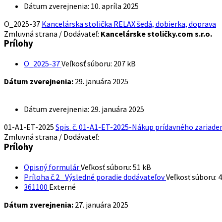
Dátum zverejnenia:
10. apríla 2025
O_2025-37
Kancelárska stolička RELAX šedá, dobierka, doprava
Zmluvná strana / Dodávateľ:
Kancelárske stoličky.com s.r.o.
Prílohy
O_2025-37
Veľkosť súboru:
207 kB
Dátum zverejnenia:
29. januára 2025
Dátum zverejnenia:
29. januára 2025
01-A1-ET-2025
Spis. č. 01-A1-ET-2025-Nákup prídavného zariade
Zmluvná strana / Dodávateľ:
Prílohy
Opisný formulár
Veľkosť súboru:
51 kB
Príloha č.2_ Výsledné poradie dodávateľov
Veľkosť súboru:
4
361100
Externé
Dátum zverejnenia:
27. januára 2025