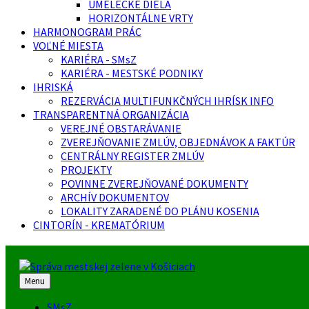
UMELECKÉ DIELA
HORIZONTÁLNE VRTY
HARMONOGRAM PRÁC
VOĽNÉ MIESTA
KARIÉRA - SMsZ
KARIÉRA - MESTSKÉ PODNIKY
IHRISKÁ
REZERVÁCIA MULTIFUNKČNÝCH IHRÍSK INFO
TRANSPARENTNÁ ORGANIZÁCIA
VEREJNÉ OBSTARÁVANIE
ZVEREJŇOVANIE ZMLÚV, OBJEDNÁVOK A FAKTÚR
CENTRÁLNY REGISTER ZMLÚV
PROJEKTY
POVINNE ZVEREJŇOVANÉ DOKUMENTY
ARCHÍV DOKUMENTOV
LOKALITY ZARADENÉ DO PLÁNU KOSENIA
CINTORÍN - KREMATÓRIUM
Menu
SMsZ