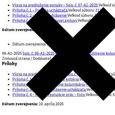
Výzva na predloženie ponuky – Spis. č. 07-A1-2025
Veľkosť s
Príloha č. 1 – Ponuka uchádzača
Veľkosť súboru:
21 kB
Príloha č. 2 – Čestné vyhlásenie
Veľkosť súboru:
15 kB
Príloha č. 3 – Návrh Rámcovej zmluvy
Veľkosť súboru:
28 kB
Dátum zverejnenia:
10. apríla 2025
Dátum zverejnenia:
10. apríla 2025
06-A1-2025
Spis. č. 06-A1-2025-Verejný cintorín – rozšírenie ko
Zmluvná strana / Dodávateľ:
Prílohy
Výzva na predloženie ponuky – Spis.č. 06-A1-2025
Veľkosť s
Príloha č. 1 – Návrh na plnenie kritéria
Veľkosť súboru:
182 
Príloha č. 2 – ZoD – rozšírenie kolumbária – Verejný cintor
Príloha č. 3 – Čestné vyhlásenie uchádzača
Veľkosť súboru:
Príloha č. 4 – Miesto realizácie prác – foto
Veľkosť súboru:
5
Dátum zverejnenia:
10. apríla 2025