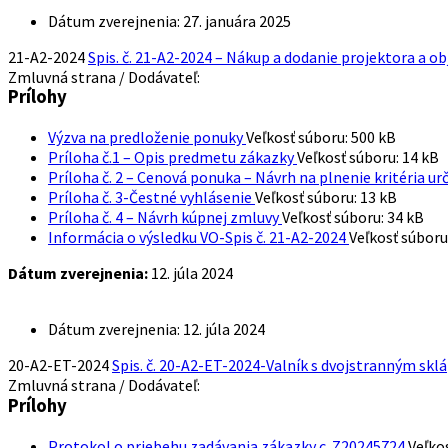
Dátum zverejnenia:
27. januára 2025
21-A2-2024
Spis. č. 21-A2-2024 – Nákup a dodanie projektora a ob
Zmluvná strana / Dodávateľ:
Prílohy
Výzva na predloženie ponuky
Veľkosť súboru:
500 kB
Príloha č.1 – Opis predmetu zákazky
Veľkosť súboru:
14 kB
Príloha č. 2 – Cenová ponuka – Návrh na plnenie kritéria 
Príloha č. 3-Čestné vyhlásenie
Veľkosť súboru:
13 kB
Príloha č. 4 – Návrh kúpnej zmluvy
Veľkosť súboru:
34 kB
Informácia o výsledku VO-Spis č. 21-A2-2024
Veľkosť súboru
Dátum zverejnenia:
12. júla 2024
Dátum zverejnenia:
12. júla 2024
20-A2-ET-2024
Spis. č. 20-A2-ET-2024-Valník s dvojstranným s
Zmluvná strana / Dodávateľ:
Prílohy
Protokol o priebehu zadávania zákazky c. Z20245724
Veľko