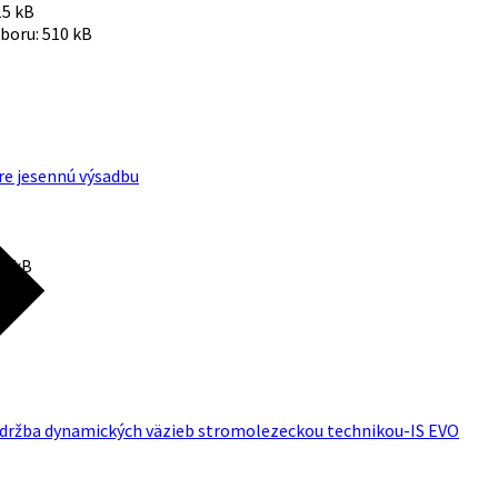
15 kB
úboru:
510 kB
pre jesennú výsadbu
8 kB
a údržba dynamických väzieb stromolezeckou technikou-IS EVO