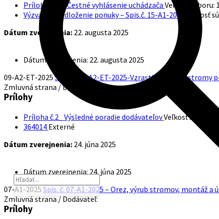
Príloha č. 3 – Čestné vyhlásenie uchádzača
Veľkosť súboru:
Výzva na predloženie ponuky – Spis.č. 15-A1-2025
Veľkosť s
Dátum zverejnenia:
22. augusta 2025
Dátum zverejnenia:
22. augusta 2025
09-A2-ET-2025
Spis. č. 09-A2-ET-2025-Vzrastlé listnaté stromy 
Zmluvná strana / Dodávateľ:
Prílohy
Príloha č.2_ Výsledné poradie dodávateľov
Veľkosť súboru:
4
364014
Externé
Dátum zverejnenia:
24. júna 2025
Dátum zverejnenia:
24. júna 2025
07-A1-2025
Spis. č. 07-A1-2025 – Orez, výrub stromov, montáž 
Zmluvná strana / Dodávateľ:
Prílohy