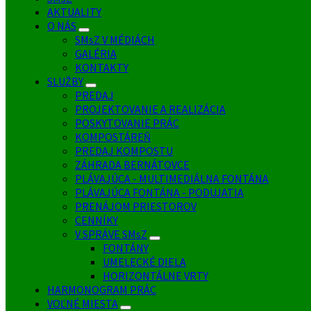
AKTUALITY
O NÁS
SMsZ V MÉDIÁCH
GALÉRIA
KONTAKTY
SLUŽBY
PREDAJ
PROJEKTOVANIE A REALIZÁCIA
POSKYTOVANIE PRÁC
KOMPOSTÁREŇ
PREDAJ KOMPOSTU
ZÁHRADA BERNÁTOVCE
PLÁVAJÚCA - MULTIMEDIÁLNA FONTÁNA
PLÁVAJÚCA FONTÁNA - PODUJATIA
PRENÁJOM PRIESTOROV
CENNÍKY
V SPRÁVE SMsZ
FONTÁNY
UMELECKÉ DIELA
HORIZONTÁLNE VRTY
HARMONOGRAM PRÁC
VOĽNÉ MIESTA