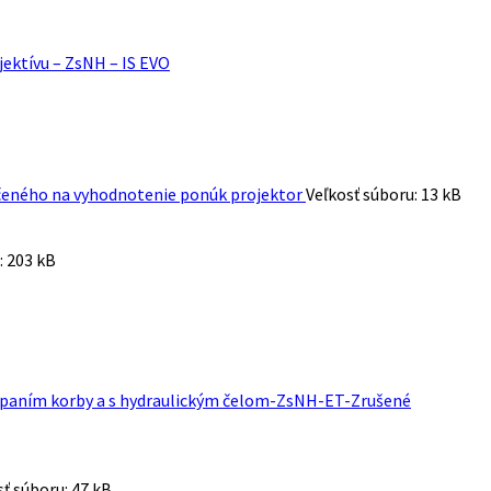
jektívu – ZsNH – IS EVO
určeného na vyhodnotenie ponúk projektor
Veľkosť súboru:
13 kB
:
203 kB
klápaním korby a s hydraulickým čelom-ZsNH-ET-Zrušené
sť súboru:
47 kB