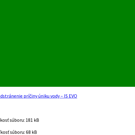
odstránenie príčiny úniku vody – IS EVO
ľkosť súboru:
181 kB
ľkosť súboru:
68 kB