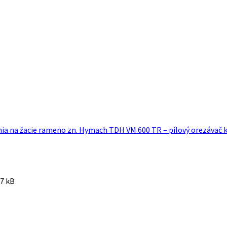
nia na žacie rameno zn. Hymach TDH VM 600 TR – pílový orezávač 
7 kB