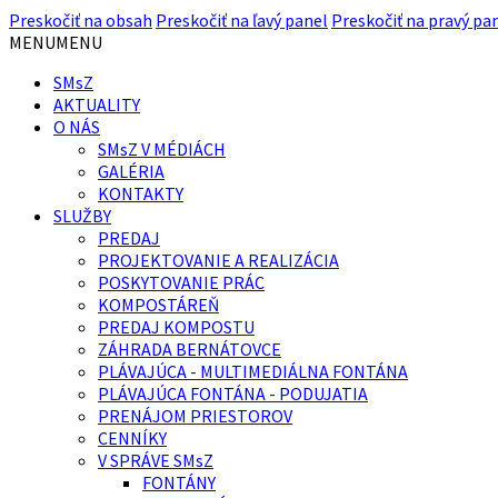
Preskočiť na obsah
Preskočiť na ľavý panel
Preskočiť na pravý pa
MENU
MENU
SMsZ
AKTUALITY
O NÁS
SMsZ V MÉDIÁCH
GALÉRIA
KONTAKTY
SLUŽBY
PREDAJ
PROJEKTOVANIE A REALIZÁCIA
POSKYTOVANIE PRÁC
KOMPOSTÁREŇ
PREDAJ KOMPOSTU
ZÁHRADA BERNÁTOVCE
PLÁVAJÚCA - MULTIMEDIÁLNA FONTÁNA
PLÁVAJÚCA FONTÁNA - PODUJATIA
PRENÁJOM PRIESTOROV
CENNÍKY
V SPRÁVE SMsZ
FONTÁNY