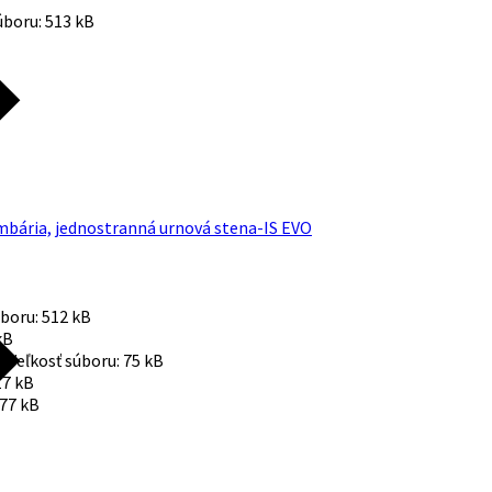
úboru:
513 kB
lumbária, jednostranná urnová stena-IS EVO
úboru:
512 kB
kB
ín
Veľkosť súboru:
75 kB
17 kB
77 kB