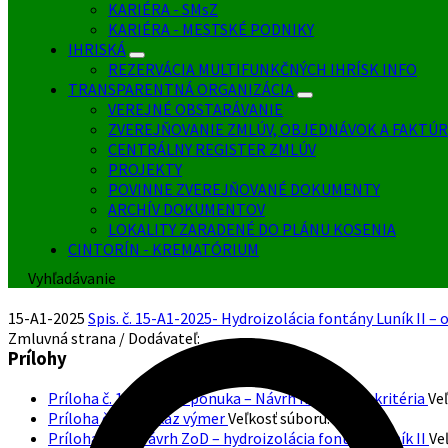
KARIÉRA - SMsZ
KARIÉRA - MESTSKÉ PODNIKY
IHRISKÁ
REZERVÁCIA MULTIFUNKČNÝCH IHRÍSK INFO
TRANSPARENTNÁ ORGANIZÁCIA
VEREJNÉ OBSTARÁVANIE
ZVEREJŇOVANIE ZMLÚV, OBJEDNÁVOK A FAKTÚR
CENTRÁLNY REGISTER ZMLÚV
PROJEKTY
POVINNE ZVEREJŇOVANÉ DOKUMENTY
ARCHÍV DOKUMENTOV
LOKALITY ZARADENÉ DO PLÁNU KOSENIA
CINTORÍN - KREMATÓRIUM
Vyhľadávanie
15-A1-2025
Spis. č. 15-A1-2025- Hydroizolácia fontány Luník II – 
Zmluvná strana / Dodávateľ:
Prílohy
Príloha č. 1 – Cenová ponuka – Návrh na plnenie kritéria
Ve
Príloha č. 1A -Výkaz výmer
Veľkosť súboru:
13 kB
Príloha č. 2 – Návrh ZoD – hydroizolácia fontány Luník II
Ve