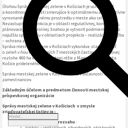
Úlohou Správy mestskej zelene v Košiciach je usmerňovať
a koordinovať činnosti smerujúce k optimálnemu a kvalitatívne
vyrovnanému životnému prostrediu v meste ako celku.
Nezastupiteľná funkcia je v oblasti regulatívnej, koncepčnej,
plánovacej a kontrolnej. Snahou je vytvoriť podmienky pre čo
najužšiu spoluprácu v oblastiach projekcia – realizácia – údržba
– ochrana zelene.
Správa mestskej zelene v Košiciach vykonáva starostlivosť
o zeleň v ňou spravovaných 7 mestských častiach o celkovej
rozlohe 460 ha v rámci vlastnej réžie z Magistrátom mesta
Košice prideleného rozpočtu.
Správa mestskej zelene v Košiciach má v súčasnosti vyše 430
zamestnancov.
Základným účelom a predmetom činnosti mestskej
príspevkovej organizácie
Správy mestskej zelene v Košiciach v zmysle
zriaďovateľskej listiny je :
spravovanie zelene v rozsahu
:
parkov – centrálnych, obvodových, okrskových