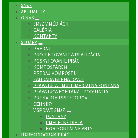
SMsZ
AKTUALITY
O NÁS
SMsZ V MÉDIÁCH
GALÉRIA
KONTAKTY
SLUŽBY
PREDAJ
PROJEKTOVANIE A REALIZÁCIA
POSKYTOVANIE PRÁC
KOMPOSTÁREŇ
PREDAJ KOMPOSTU
ZÁHRADA BERNÁTOVCE
PLÁVAJÚCA - MULTIMEDIÁLNA FONTÁNA
PLÁVAJÚCA FONTÁNA - PODUJATIA
PRENÁJOM PRIESTOROV
CENNÍKY
V SPRÁVE SMsZ
FONTÁNY
UMELECKÉ DIELA
HORIZONTÁLNE VRTY
HARMONOGRAM PRÁC