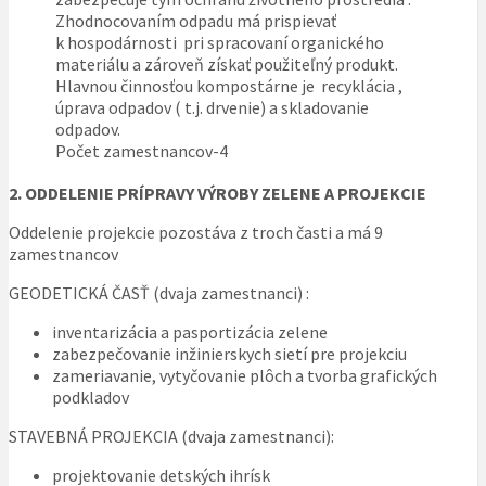
Zhodnocovaním odpadu má prispievať
k hospodárnosti pri spracovaní organického
materiálu a zároveň získať použiteľný produkt.
Hlavnou činnosťou kompostárne je recyklácia ,
úprava odpadov ( t.j. drvenie) a skladovanie
odpadov.
Počet zamestnancov-4
2. ODDELENIE PRÍPRAVY VÝROBY ZELENE A PROJEKCIE
Oddelenie projekcie pozostáva z troch časti a má 9
zamestnancov
GEODETICKÁ ČASŤ (dvaja zamestnanci) :
inventarizácia a pasportizácia zelene
zabezpečovanie inžinierskych sietí pre projekciu
zameriavanie, vytyčovanie plôch a tvorba grafických
podkladov
STAVEBNÁ PROJEKCIA (dvaja zamestnanci):
projektovanie detských ihrísk