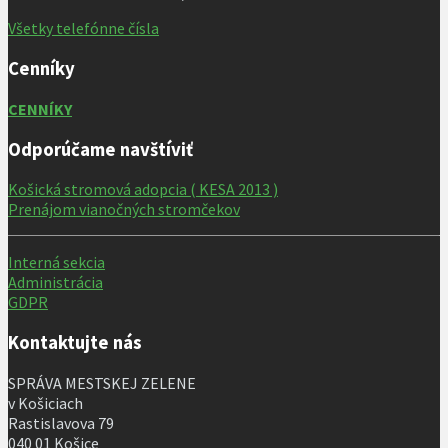
Všetky telefónne čísla
Cenníky
CENNÍKY
Odporúčame navštíviť
Košická stromová adopcia ( KESA 2013 )
Prenájom vianočných stromčekov
Interná sekcia
Administrácia
GDPR
Kontaktujte nás
SPRÁVA MESTSKEJ ZELENE
v Košiciach
Rastislavova 79
040 01 Košice