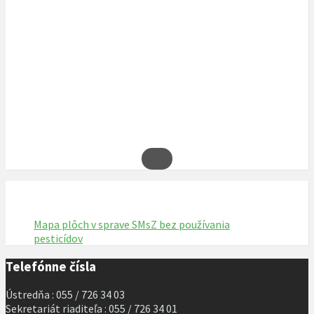
Mapa plôch v sprave SMsZ bez používania
pesticídov
Telefónne čísla
Ústredňa : 055 / 726 34 03
Sekretariát riaditeľa : 055 / 726 34 01