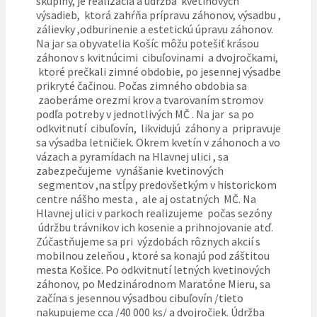
skupiny, je realizácia a údržba kvetinových
výsadieb, ktorá zahŕňa prípravu záhonov, výsadbu ,
zálievky ,odburinenie a estetickú úpravu záhonov.
Na jar sa obyvatelia Košíc môžu potešiť krásou
záhonov s kvitnúcimi cibuľovinami a dvojročkami,
ktoré prečkali zimné obdobie, po jesennej výsadbe
prikryté čačinou. Počas zimného obdobia sa
zaoberáme orezmi krov a tvarovaním stromov
podľa potreby v jednotlivých MČ . Na jar sa po
odkvitnutí cibuľovín, likvidujú záhony a pripravuje
sa výsadba letničiek. Okrem kvetín v záhonoch a vo
vázach a pyramídach na Hlavnej ulici , sa
zabezpečujeme vynášanie kvetinových
segmentov ,na stĺpy predovšetkým v historickom
centre nášho mesta , ale aj ostatných MČ. Na
Hlavnej ulici v parkoch realizujeme počas sezóny
údržbu trávnikov ich kosenie a prihnojovanie atď.
Zúčastňujeme sa pri výzdobách rôznych akcií s
mobilnou zeleňou , ktoré sa konajú pod záštitou
mesta Košice. Po odkvitnutí letných kvetinových
záhonov, po Medzinárodnom Maratóne Mieru, sa
začína s jesennou výsadbou cibuľovín /tieto
nakupujeme cca /40 000 ks/ a dvojročiek. Údržba