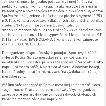
Jednou z činností je aj zabezpečovanie zimnej údržby na
niektorých peších komunikáciách a aktívna účasť pri riešení
kalamitných a povodňových situáciách. Zimnú údržbu vykonáva
Správa mestskej zelene v Košiciach na ploche o výmere 10 753
m2. Táto výmera pozostáva z dláždených a sypaných chodníkov
v zeleni. Na túto činnosť okrem ľudských zdrojov
disponuje mechanizáciou a to v zložení : 2 ks kolesový traktor
s prídavnou radlicou a 1 ks posypovačom, 1 ks malotraktor MT
8, 1 ks nakladač NEW HOLLAND, 6 ks nákladné kontajnerové
vozidlá, 1 ks UNC LOCUST.
Pri organizovaní spoločenských podujatí, športových súťaží
v Meste Košice, Správa mestskej zelene v Košiciach je
neoddeliteľnou súčasťou pri ich zabezpečovaní. Sú to akcie, ako
napr. „Dni mesta Košíc, Majstrovstvá sveta v ľadovom hokeji,
Medzinárodný maratón mieru, vianočná výzdoba centrálnej
mestskej zóny.
Väčšinu prác zabezpečuje Správa mestskej zelene v Košiciach
svojpomocne. Prostredníctvom dodávateľských organizácií
zabezpečuje len nevyhnutné činnosti z dôvodu chýbajúcich
kapacít a mechanizácie ako napríklad