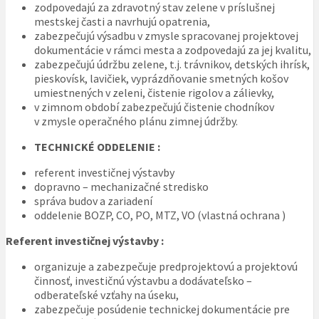
zodpovedajú za zdravotný stav zelene v príslušnej
mestskej časti a navrhujú opatrenia,
zabezpečujú výsadbu v zmysle spracovanej projektovej
dokumentácie v rámci mesta a zodpovedajú za jej kvalitu,
zabezpečujú údržbu zelene, t.j. trávnikov, detských ihrísk,
pieskovísk, lavičiek, vyprázdňovanie smetných košov
umiestnených v zeleni, čistenie rigolov a zálievky,
v zimnom období zabezpečujú čistenie chodníkov
v zmysle operačného plánu zimnej údržby.
TECHNICKÉ ODDELENIE :
referent investičnej výstavby
dopravno – mechanizačné stredisko
správa budov a zariadení
oddelenie BOZP, CO, PO, MTZ, VO (vlastná ochrana )
Referent investičnej výstavby :
organizuje a zabezpečuje predprojektovú a projektovú
činnosť, investičnú výstavbu a dodávateľsko –
odberateľské vzťahy na úseku,
zabezpečuje posúdenie technickej dokumentácie pre