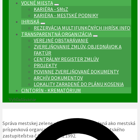
VOĽNÉ MIESTA
KARIÉRA - SMsZ
KARIÉRA - MESTSKÉ PODNIKY
IHRISKÁ
REZERVÁCIA MULTIFUNKČNÝCH IHRÍSK INFO
TRANSPARENTNÁ ORGANIZÁCIA
VEREJNÉ OBSTARÁVANIE
ZVEREJŇOVANIE ZMLÚV, OBJEDNÁVOK A
FAKTÚR
CENTRÁLNY REGISTER ZMLÚV
PROJEKTY
POVINNE ZVEREJŇOVANÉ DOKUMENTY
ARCHÍV DOKUMENTOV
LOKALITY ZARADENÉ DO PLÁNU KOSENIA
CINTORÍN - KREMATÓRIUM
Vyhľadávanie
Správa mestskej zelene v Košiciach bola zriadená ako mestská
príspevková organizácia na základe uznesenia Mestského
zastupiteľstva č.69 zo dňa 7.1.1992.