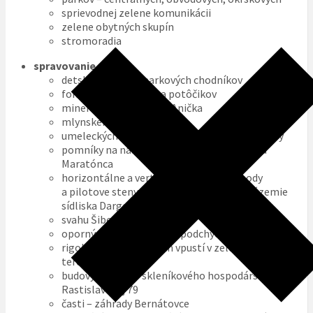
sprievodnej zelene komunikácii
zelene obytných skupín
stromoradia
spravovanie
:
detských ihrísk a parkových chodníkov
fontán, vodotryskov a potôčikov
minerálneho prameňa Anička
mlynského náhonu
umeleckých diel osadených v zeleni, zvonkohry
pomníky na námestí Osloboditeľov a socha
Maratónca
horizontálne a vertikálne vrty, pevné body
a pilotove steny podmieňujúce stabilitu územie
sídliska Dargovských hrdinov
svahu Šibená hora
oporných múrov v zeleni podchycujúcich terén
rigolov a kanalizačných vpustí v zeleni odvodňujúce
terén
budovy a stavieb skleníkového hospodárstva na
Rastislavovej 79
časti – záhrady Bernátovce