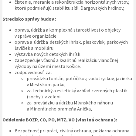
čistenie, meranie a rekonštrukcia horizontálnych vrtov,
ktoré podmieňujú stabilitu sídl. Dargovských hrdinov,
Stredisko správy budov :
oprava, údržba a komplexná starostlivosť o objekty
v správe organizácie
oprava a údržba detských ihrísk, pieskovísk, parkových
lavičiek a mobiláru
výstavba nových detských ihrísk
zabezpečuje včasnú a kvalitnú realizáciu vianočnej
výzdoby na území mesta Košice.
zodpovednosť za :
prevádzku fontán, potôčikov, vodotryskov, jazierka
v Mestskom parku,
za technický a estetický vzhľad zverených plastík
(sochy ) v zeleni
za prevádzku a údržbu Mlynského náhonu
a Minerálneho prameňa Anička,
Oddelenie BOZP, CO, PO, MTZ, VO (vlastná ochrana ):
Bezpečnosť pri práci, civilná ochrana, požiarna ochrana