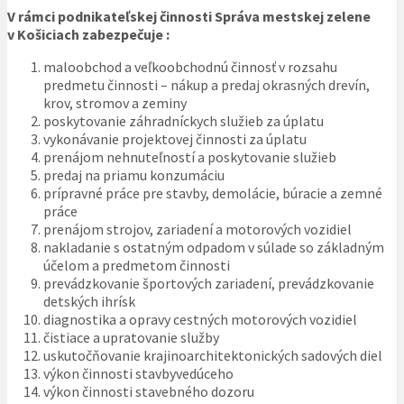
V rámci podnikateľskej činnosti Správa mestskej zelene
v Košiciach zabezpečuje :
maloobchod a veľkoobchodnú činnosť v rozsahu
predmetu činnosti – nákup a predaj okrasných drevín,
krov, stromov a zeminy
poskytovanie záhradníckych služieb za úplatu
vykonávanie projektovej činnosti za úplatu
prenájom nehnuteľností a poskytovanie služieb
predaj na priamu konzumáciu
prípravné práce pre stavby, demolácie, búracie a zemné
práce
prenájom strojov, zariadení a motorových vozidiel
nakladanie s ostatným odpadom v súlade so základným
účelom a predmetom činnosti
prevádzkovanie športových zariadení, prevádzkovanie
detských ihrísk
diagnostika a opravy cestných motorových vozidiel
čistiace a upratovanie služby
uskutočňovanie krajinoarchitektonických sadových diel
výkon činnosti stavbyvedúceho
výkon činnosti stavebného dozoru