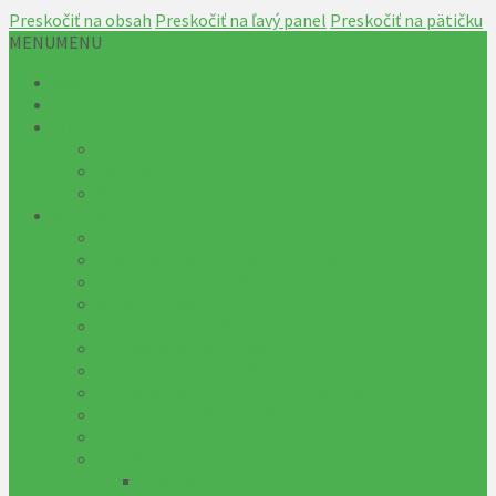
Preskočiť na obsah
Preskočiť na ľavý panel
Preskočiť na pätičku
MENU
MENU
SMsZ
AKTUALITY
O NÁS
SMsZ V MÉDIÁCH
GALÉRIA
KONTAKTY
SLUŽBY
PREDAJ
PROJEKTOVANIE A REALIZÁCIA
POSKYTOVANIE PRÁC
KOMPOSTÁREŇ
PREDAJ KOMPOSTU
ZÁHRADA BERNÁTOVCE
PLÁVAJÚCA - MULTIMEDIÁLNA FONTÁNA
PLÁVAJÚCA FONTÁNA - PODUJATIA
PRENÁJOM PRIESTOROV
CENNÍKY
V SPRÁVE SMsZ
FONTÁNY