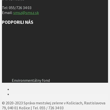
Tel: 055/726 34 03
Email:
smsz@smsz.sk
PODPORILI NÁS
Environmentálny fond
© 2020-2023 Správa mestskej zelene v Košiciach, Rastislavova
79, 040 01 Košice | Tel. 055 / 726 34 03