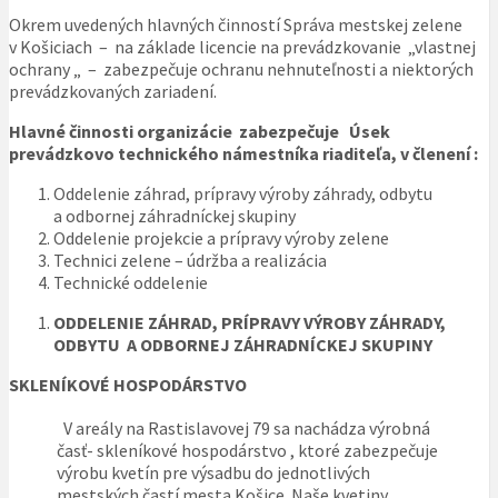
Okrem uvedených hlavných činností Správa mestskej zelene
v Košiciach – na základe licencie na prevádzkovanie „vlastnej
ochrany „ – zabezpečuje ochranu nehnuteľnosti a niektorých
prevádzkovaných zariadení.
Hlavné činnosti organizácie zabezpečuje
Úsek
prevádzkovo technického námestníka riaditeľa, v členení :
Oddelenie záhrad, prípravy výroby záhrady, odbytu
a odbornej záhradníckej skupiny
Oddelenie projekcie a prípravy výroby zelene
Technici zelene – údržba a realizácia
Technické oddelenie
ODDELENIE ZÁHRAD, PRÍPRAVY VÝROBY ZÁHRADY,
ODBYTU A ODBORNEJ ZÁHRADNÍCKEJ SKUPINY
SKLENÍKOVÉ HOSPODÁRSTVO
V areály na Rastislavovej 79 sa nachádza výrobná
časť- skleníkové hospodárstvo , ktoré zabezpečuje
výrobu kvetín pre výsadbu do jednotlivých
mestských častí mesta Košice. Naše kvetiny