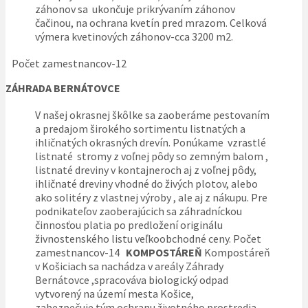
záhonov sa ukončuje prikrývaním záhonov
čačinou, na ochrana kvetín pred mrazom. Celková
výmera kvetinových záhonov-cca 3200 m2.
Počet zamestnancov-12
ZÁHRADA BERNÁTOVCE
V našej okrasnej škôlke sa zaoberáme pestovaním
a predajom širokého sortimentu listnatých a
ihličnatých okrasných drevín. Ponúkame vzrastlé
listnaté stromy z voľnej pôdy so zemným balom ,
listnaté dreviny v kontajneroch aj z voľnej pôdy,
ihličnaté dreviny vhodné do živých plotov, alebo
ako solitéry z vlastnej výroby , ale aj z nákupu. Pre
podnikateľov zaoberajúcich sa záhradníckou
činnosťou platia po predložení originálu
živnostenského listu veľkoobchodné ceny. Počet
zamestnancov-14
KOMPOSTÁREŇ
Kompostáreň
v Košiciach sa nachádza v areály Záhrady
Bernátovce ,spracováva biologický odpad
vytvorený na území mesta Košice,
zabezpečuje tým ochranu životného prostredia .