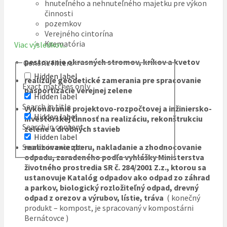
hnuteľného a nehnuteľného majetku pre výkon
činnosti
pozemkov
Verejného cintorína
Krematória
Viac výsledkov...
pestovanie okrasných stromov, kríkov a kvetov
Generic filters
Hidden label
realizuje geodetické zamerania pre spracovanie
Exact matches only
pasportizácie verejnej zelene
Hidden label
Search in title
vykonávanie projektovo-rozpočtovej a inžiniersko-
Hidden label
investorskej činnosť na realizáciu, rekonštrukciu
Search in content
zelene a drobných stavieb
Hidden label
Search in excerpt
realizovanie zberu, nakladanie a zhodnocovanie
odpadu, zaradeného podľa vyhlášky Ministerstva
životného prostredia SR č. 284/2001 Z.z., ktorou sa
ustanovuje Katalóg odpadov ako odpad zo záhrad
a parkov, biologický rozložiteľný odpad, drevný
odpad z orezov a výrubov, lístie, tráva
( konečný
produkt – kompost, je spracovaný v kompostárni
Bernátovce )