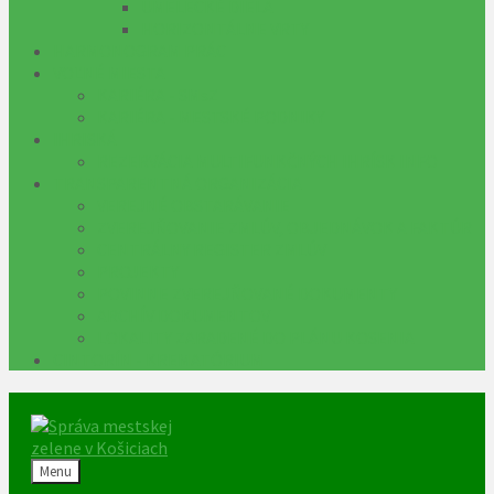
UMELECKÉ DIELA
HORIZONTÁLNE VRTY
HARMONOGRAM PRÁC
VOĽNÉ MIESTA
KARIÉRA - SMsZ
KARIÉRA - MESTSKÉ PODNIKY
IHRISKÁ
REZERVÁCIA MULTIFUNKČNÝCH IHRÍSK INFO
TRANSPARENTNÁ ORGANIZÁCIA
VEREJNÉ OBSTARÁVANIE
ZVEREJŇOVANIE ZMLÚV, OBJEDNÁVOK A FAKTÚR
CENTRÁLNY REGISTER ZMLÚV
PROJEKTY
POVINNE ZVEREJŇOVANÉ DOKUMENTY
ARCHÍV DOKUMENTOV
LOKALITY ZARADENÉ DO PLÁNU KOSENIA
CINTORÍN - KREMATÓRIUM
Menu