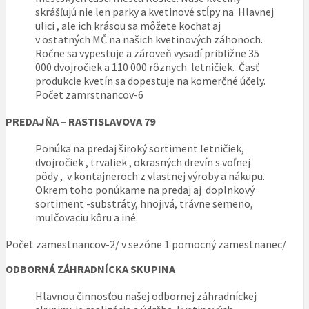
skrášľujú nie len parky a kvetinové stĺpy na Hlavnej
ulici , ale ich krásou sa môžete kochať aj
v ostatných MČ na našich kvetinových záhonoch.
Ročne sa vypestuje a zároveň vysadí približne 35
000 dvojročiek a 110 000 rôznych letničiek. Časť
produkcie kvetín sa dopestuje na komerčné účely.
Počet zamrstnancov-6
PREDAJŇA – RASTISLAVOVA 79
Ponúka na predaj široký sortiment letničiek,
dvojročiek , trvaliek , okrasných drevín s voľnej
pôdy , v kontajneroch z vlastnej výroby a nákupu.
Okrem toho ponúkame na predaj aj doplnkový
sortiment -substráty, hnojivá, trávne semeno,
mulčovaciu kôru a iné.
Počet zamestnancov-2/ v sezóne 1 pomocný zamestnanec/
ODBORNÁ ZÁHRADNÍCKA SKUPINA
Hlavnou činnosťou našej odbornej záhradníckej