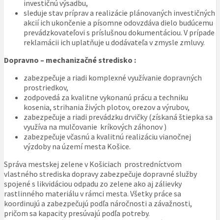
investičnú výsadbu,
sleduje stav príprav a realizácie plánovaných investičných
akcií ich ukončenie a písomne odovzdáva dielo budúcemu
prevádzkovateľovi s príslušnou dokumentáciou. V prípade
reklamácii ich uplatňuje u dodávateľa v zmysle zmluvy.
Dopravno – mechanizačné stredisko :
zabezpečuje a riadi komplexné využívanie dopravných
prostriedkov,
zodpovedá za kvalitne vykonanú prácu a techniku
kosenia, strihania živých plotov, orezov a výrubov,
zabezpečuje a riadi prevádzku drvičky (získaná štiepka sa
využíva na mulčovanie kríkových záhonov )
zabezpečuje včasnú a kvalitnú realizáciu vianočnej
výzdoby na území mesta Košice.
Správa mestskej zelene v Košiciach prostredníctvom
vlastného strediska dopravy zabezpečuje dopravné služby
spojené s likvidáciou odpadu zo zelene ako aj zálievky
rastlinného materiálu v rámci mesta. Všetky práce sa
koordinujú a zabezpečujú podľa náročnosti a závažnosti,
pričom sa kapacity presúvajú podľa potreby.