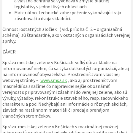
a vlastná ochrana sa vykonáva v zmysle platnej
legislatívy v jednotlivých oblastiach
Materiálno-technické zabezpečenie vykonávajú traja
zásobovači a dvaja skladníci.
Činnosti ostatných zložiek ( viď. príloha č. 2 – organizačná
schéma) sú štandardné, ako v ostatných organizáciách verejnej
správy.
ZÁVER :
Správa mestskej zelene v Košiciach veľký dôraz kladie na
informovanosť nielen, čo sa týka dotknutých organizácií, ale aj
na informovanosť obyvateľstva. Prostredníctvom vlastnej
webovej stránky –
www.smsz.sk
, ako aj prostredníctvom
masmédií sa snažíme čo najpravidelnejšie oboznámiť
verejnosť s pripravovanými zásahmi do verejnej zelene, ako sú
výruby, výsadby, rekonštrukcie stavebného, resp. sadovníckeho
charakteru a pod. Nechýbajú ani informácie o rôznych akciách,
zľavách na rastlinnom materiáli či predaj a prenájom
vianočných stromčekov.
Správa mestskej zelene v Košiciach v maximálnej možnej
miere snaží uspokojiť požiadavky občanov na kvalitu mestskej