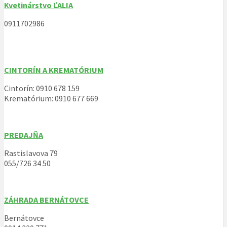
Kvetinárstvo ĽALIA
0911702986
CINTORÍN A KREMATÓRIUM
Cintorín: 0910 678 159
Krematórium: 0910 677 669
PREDAJŇA
Rastislavova 79
055/726 34 50
ZÁHRADA BERNÁTOVCE
Bernátovce