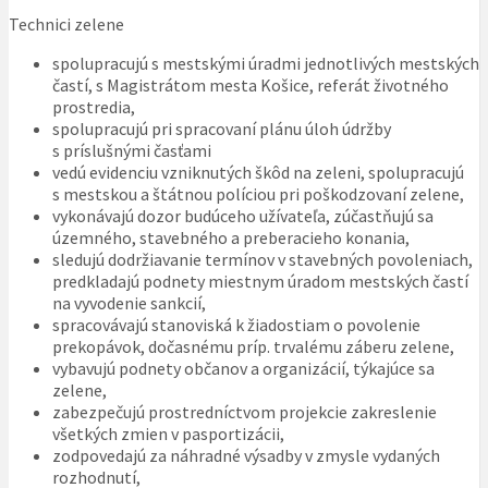
Technici zelene
spolupracujú s mestskými úradmi jednotlivých mestských
častí, s Magistrátom mesta Košice, referát životného
prostredia,
spolupracujú pri spracovaní plánu úloh údržby
s príslušnými časťami
vedú evidenciu vzniknutých škôd na zeleni, spolupracujú
s mestskou a štátnou políciou pri poškodzovaní zelene,
vykonávajú dozor budúceho užívateľa, zúčastňujú sa
územného, stavebného a preberacieho konania,
sledujú dodržiavanie termínov v stavebných povoleniach,
predkladajú podnety miestnym úradom mestských častí
na vyvodenie sankcií,
spracovávajú stanoviská k žiadostiam o povolenie
prekopávok, dočasnému príp. trvalému záberu zelene,
vybavujú podnety občanov a organizácií, týkajúce sa
zelene,
zabezpečujú prostredníctvom projekcie zakreslenie
všetkých zmien v pasportizácii,
zodpovedajú za náhradné výsadby v zmysle vydaných
rozhodnutí,