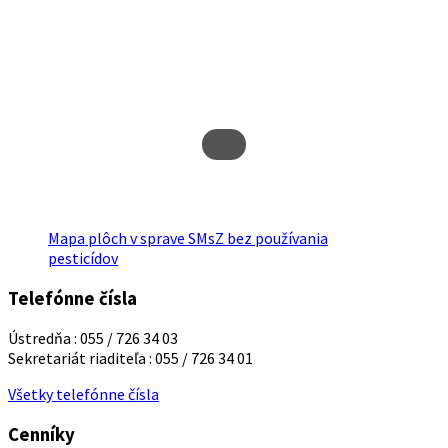
Mapa plôch v sprave SMsZ bez používania
pesticídov
Telefónne čísla
Ústredňa : 055 / 726 34 03
Sekretariát riaditeľa : 055 / 726 34 01
Všetky telefónne čísla
Cenníky