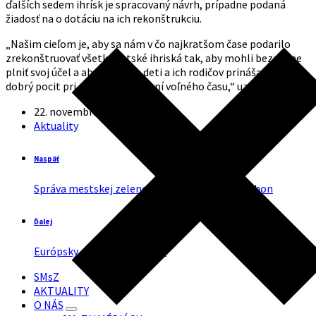
ďalších sedem ihrísk je spracovaný návrh, prípadne podaná
žiadosť na o dotáciu na ich rekonštrukciu.
„Našim cieľom je, aby sa nám v čo najkratšom čase podarilo
zrekonštruovať všetky detské ihriská tak, aby mohli bezpečne
plniť svoj účel a aby pre naše deti a ich rodičov prinášali radosť a
dobrý pocit pri aktívnom trávení voľného času,“ uzavrel Trtík.
22. novembra 2019
v
Aktuality
Aktuality
Naspäť
Správa mestskej zelene bude čistiť Mlynský náhon
Ďalej
Európsky deň mobility 2017
SMsZ
AKTUALITY
O NÁS