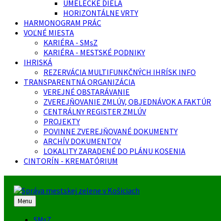
UMELECKÉ DIELA
HORIZONTÁLNE VRTY
HARMONOGRAM PRÁC
VOĽNÉ MIESTA
KARIÉRA - SMsZ
KARIÉRA - MESTSKÉ PODNIKY
IHRISKÁ
REZERVÁCIA MULTIFUNKČNÝCH IHRÍSK INFO
TRANSPARENTNÁ ORGANIZÁCIA
VEREJNÉ OBSTARÁVANIE
ZVEREJŇOVANIE ZMLÚV, OBJEDNÁVOK A FAKTÚR
CENTRÁLNY REGISTER ZMLÚV
PROJEKTY
POVINNE ZVEREJŇOVANÉ DOKUMENTY
ARCHÍV DOKUMENTOV
LOKALITY ZARADENÉ DO PLÁNU KOSENIA
CINTORÍN - KREMATÓRIUM
Menu
SMsZ