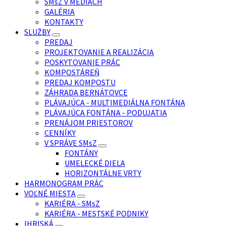
SMsZ V MÉDIÁCH
GALÉRIA
KONTAKTY
SLUŽBY
PREDAJ
PROJEKTOVANIE A REALIZÁCIA
POSKYTOVANIE PRÁC
KOMPOSTÁREŇ
PREDAJ KOMPOSTU
ZÁHRADA BERNÁTOVCE
PLÁVAJÚCA - MULTIMEDIÁLNA FONTÁNA
PLÁVAJÚCA FONTÁNA - PODUJATIA
PRENÁJOM PRIESTOROV
CENNÍKY
V SPRÁVE SMsZ
FONTÁNY
UMELECKÉ DIELA
HORIZONTÁLNE VRTY
HARMONOGRAM PRÁC
VOĽNÉ MIESTA
KARIÉRA - SMsZ
KARIÉRA - MESTSKÉ PODNIKY
IHRISKÁ