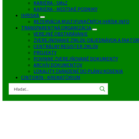
KARIÉRA - SMsZ
KARIÉRA - MESTSKÉ PODNIKY
IHRISKÁ
REZERVÁCIA MULTIFUNKČNÝCH IHRÍSK INFO
TRANSPARENTNÁ ORGANIZÁCIA
VEREJNÉ OBSTARÁVANIE
ZVEREJŇOVANIE ZMLÚV, OBJEDNÁVOK A FAKTÚR
CENTRÁLNY REGISTER ZMLÚV
PROJEKTY
POVINNE ZVEREJŇOVANÉ DOKUMENTY
ARCHÍV DOKUMENTOV
LOKALITY ZARADENÉ DO PLÁNU KOSENIA
CINTORÍN - KREMATÓRIUM