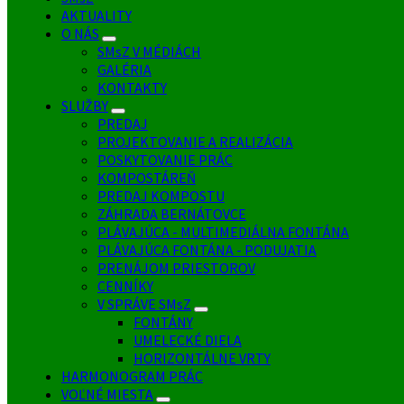
AKTUALITY
O NÁS
SMsZ V MÉDIÁCH
GALÉRIA
KONTAKTY
SLUŽBY
PREDAJ
PROJEKTOVANIE A REALIZÁCIA
POSKYTOVANIE PRÁC
KOMPOSTÁREŇ
PREDAJ KOMPOSTU
ZÁHRADA BERNÁTOVCE
PLÁVAJÚCA - MULTIMEDIÁLNA FONTÁNA
PLÁVAJÚCA FONTÁNA - PODUJATIA
PRENÁJOM PRIESTOROV
CENNÍKY
V SPRÁVE SMsZ
FONTÁNY
UMELECKÉ DIELA
HORIZONTÁLNE VRTY
HARMONOGRAM PRÁC
VOĽNÉ MIESTA