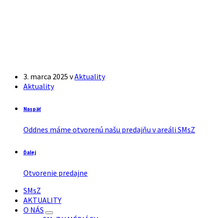
3. marca 2025
v
Aktuality
Aktuality
Naspäť
Oddnes máme otvorenú našu predajňu v areáli SMsZ
Ďalej
Otvorenie predajne
SMsZ
AKTUALITY
O NÁS