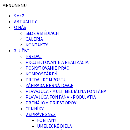
Preskočiť
Preskočiť
Preskočiť
MENU
MENU
na
na
na
SMsZ
obsah
ľavý
pätičku
AKTUALITY
panel
O NÁS
SMsZ V MÉDIÁCH
GALÉRIA
KONTAKTY
SLUŽBY
PREDAJ
PROJEKTOVANIE A REALIZÁCIA
POSKYTOVANIE PRÁC
KOMPOSTÁREŇ
PREDAJ KOMPOSTU
ZÁHRADA BERNÁTOVCE
PLÁVAJÚCA - MULTIMEDIÁLNA FONTÁNA
PLÁVAJÚCA FONTÁNA - PODUJATIA
PRENÁJOM PRIESTOROV
CENNÍKY
V SPRÁVE SMsZ
FONTÁNY
UMELECKÉ DIELA