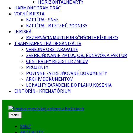
HORIZONTÁLNE VRTY
HARMONOGRAM PRÁC
VOĽNÉ MIESTA
KARIÉRA - SMsZ
KARIÉRA - MESTSKÉ PODNIKY
IHRISKÁ
REZERVÁCIA MULTIFUNKČNÝCH IHRÍSK INFO
TRANSPARENTNÁ ORGANIZÁCIA
VEREJNÉ OBSTARÁVANIE
ZVEREJŇOVANIE ZMLÚV, OBJEDNÁVOK A FAKTÚR
CENTRÁLNY REGISTER ZMLÚV
PROJEKTY
POVINNE ZVEREJŇOVANÉ DOKUMENTY
ARCHÍV DOKUMENTOV
LOKALITY ZARADENÉ DO PLÁNU KOSENIA
CINTORÍN - KREMATÓRIUM
Menu
SMsZ
AKTUALITY