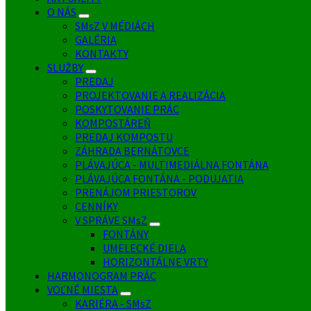
O NÁS
SMsZ V MÉDIÁCH
GALÉRIA
KONTAKTY
SLUŽBY
PREDAJ
PROJEKTOVANIE A REALIZÁCIA
POSKYTOVANIE PRÁC
KOMPOSTÁREŇ
PREDAJ KOMPOSTU
ZÁHRADA BERNÁTOVCE
PLÁVAJÚCA - MULTIMEDIÁLNA FONTÁNA
PLÁVAJÚCA FONTÁNA - PODUJATIA
PRENÁJOM PRIESTOROV
CENNÍKY
V SPRÁVE SMsZ
FONTÁNY
UMELECKÉ DIELA
HORIZONTÁLNE VRTY
HARMONOGRAM PRÁC
VOĽNÉ MIESTA
KARIÉRA - SMsZ