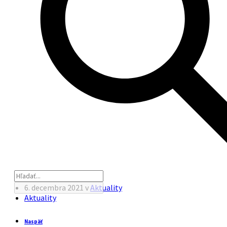
6. decembra 2021
v
Aktuality
Aktuality
Naspäť