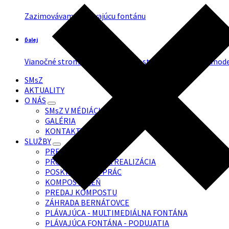
Zazimovávame Spievajúcu fontánu
Ďalej
Vianočné stromčeky na prenájom stoja aktuálne fotomod
SMsZ
AKTUALITY
O NÁS
SMsZ V MÉDIÁCH
GALÉRIA
KONTAKTY
SLUŽBY
PREDAJ
PROJEKTOVANIE A REALIZÁCIA
POSKYTOVANIE PRÁC
KOMPOSTÁREŇ
PREDAJ KOMPOSTU
ZÁHRADA BERNÁTOVCE
PLÁVAJÚCA - MULTIMEDIÁLNA FONTÁNA
PLÁVAJÚCA FONTÁNA - PODUJATIA