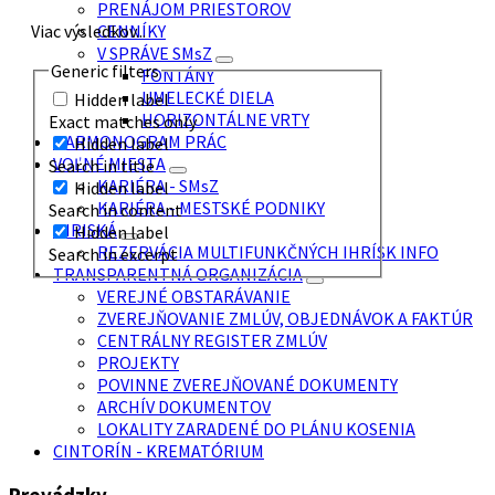
PRENÁJOM PRIESTOROV
CENNÍKY
Viac výsledkov...
V SPRÁVE SMsZ
Generic filters
FONTÁNY
UMELECKÉ DIELA
Hidden label
HORIZONTÁLNE VRTY
Exact matches only
HARMONOGRAM PRÁC
Hidden label
VOĽNÉ MIESTA
Search in title
KARIÉRA - SMsZ
Hidden label
KARIÉRA - MESTSKÉ PODNIKY
Search in content
IHRISKÁ
Hidden label
REZERVÁCIA MULTIFUNKČNÝCH IHRÍSK INFO
Search in excerpt
TRANSPARENTNÁ ORGANIZÁCIA
VEREJNÉ OBSTARÁVANIE
ZVEREJŇOVANIE ZMLÚV, OBJEDNÁVOK A FAKTÚR
CENTRÁLNY REGISTER ZMLÚV
PROJEKTY
POVINNE ZVEREJŇOVANÉ DOKUMENTY
ARCHÍV DOKUMENTOV
LOKALITY ZARADENÉ DO PLÁNU KOSENIA
CINTORÍN - KREMATÓRIUM