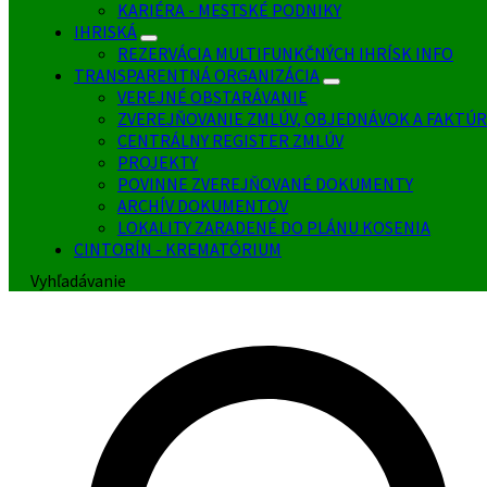
KARIÉRA - MESTSKÉ PODNIKY
IHRISKÁ
REZERVÁCIA MULTIFUNKČNÝCH IHRÍSK INFO
TRANSPARENTNÁ ORGANIZÁCIA
VEREJNÉ OBSTARÁVANIE
ZVEREJŇOVANIE ZMLÚV, OBJEDNÁVOK A FAKTÚR
CENTRÁLNY REGISTER ZMLÚV
PROJEKTY
POVINNE ZVEREJŇOVANÉ DOKUMENTY
ARCHÍV DOKUMENTOV
LOKALITY ZARADENÉ DO PLÁNU KOSENIA
CINTORÍN - KREMATÓRIUM
Vyhľadávanie