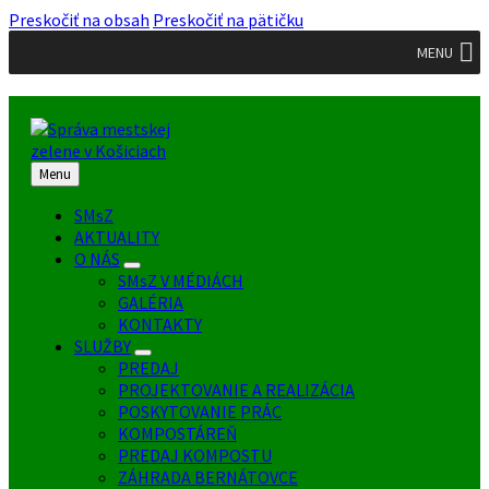
Preskočiť na obsah
Preskočiť na pätičku
MENU
Menu
SMsZ
AKTUALITY
O NÁS
SMsZ V MÉDIÁCH
GALÉRIA
KONTAKTY
SLUŽBY
PREDAJ
PROJEKTOVANIE A REALIZÁCIA
POSKYTOVANIE PRÁC
KOMPOSTÁREŇ
PREDAJ KOMPOSTU
ZÁHRADA BERNÁTOVCE