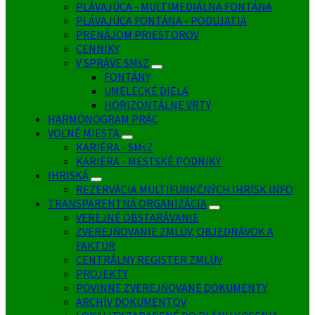
PLÁVAJÚCA - MULTIMEDIÁLNA FONTÁNA
PLÁVAJÚCA FONTÁNA - PODUJATIA
PRENÁJOM PRIESTOROV
CENNÍKY
V SPRÁVE SMsZ
FONTÁNY
UMELECKÉ DIELA
HORIZONTÁLNE VRTY
HARMONOGRAM PRÁC
VOĽNÉ MIESTA
KARIÉRA - SMsZ
KARIÉRA - MESTSKÉ PODNIKY
IHRISKÁ
REZERVÁCIA MULTIFUNKČNÝCH IHRÍSK INFO
TRANSPARENTNÁ ORGANIZÁCIA
VEREJNÉ OBSTARÁVANIE
ZVEREJŇOVANIE ZMLÚV, OBJEDNÁVOK A
FAKTÚR
CENTRÁLNY REGISTER ZMLÚV
PROJEKTY
POVINNE ZVEREJŇOVANÉ DOKUMENTY
ARCHÍV DOKUMENTOV