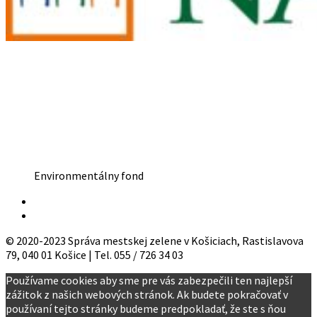
Environmentálny fond
© 2020-2023 Správa mestskej zelene v Košiciach, Rastislavova
79, 040 01 Košice | Tel. 055 / 726 34 03
Používame cookies aby sme pre vás zabezpečili ten najlepší
zážitok z našich webových stránok. Ak budete pokračovať v
používaní tejto stránky budeme predpokladať, že ste s ňou