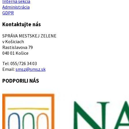
Interná sekcia
Administrácia
GDPR
Kontaktujte nás
SPRÁVA MESTSKEJ ZELENE
v Košiciach
Rastislavova 79
040 01 Košice
Tel: 055/726 34 03
Email:
smsz@smsz.sk
PODPORILI NÁS