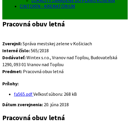
LOKALITY ZARADENÉ DO PLÁNU KOSENIA
CINTORÍN - KREMATÓRIUM
Pracovná obuv letná
Zverejnil:
Správa mestskej zelene v Košiciach
Interné číslo:
565/2018
Dodávateľ:
Wintex s.r.o., Vranov nad Topľou, Budovateľská
1290, 093 01 Vranov nad Topľou
Predmet:
Pracovná obuv letná
Prílohy:
fa565.pdf
Veľkosť súboru:
268 kB
Dátum zverejnenia:
20. júna 2018
Pracovná obuv letná