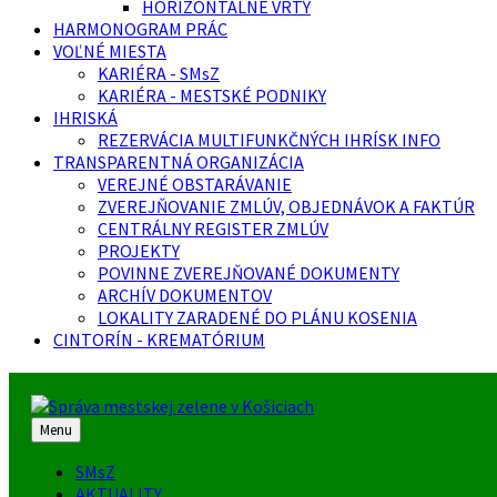
HORIZONTÁLNE VRTY
HARMONOGRAM PRÁC
VOĽNÉ MIESTA
KARIÉRA - SMsZ
KARIÉRA - MESTSKÉ PODNIKY
IHRISKÁ
REZERVÁCIA MULTIFUNKČNÝCH IHRÍSK INFO
TRANSPARENTNÁ ORGANIZÁCIA
VEREJNÉ OBSTARÁVANIE
ZVEREJŇOVANIE ZMLÚV, OBJEDNÁVOK A FAKTÚR
CENTRÁLNY REGISTER ZMLÚV
PROJEKTY
POVINNE ZVEREJŇOVANÉ DOKUMENTY
ARCHÍV DOKUMENTOV
LOKALITY ZARADENÉ DO PLÁNU KOSENIA
CINTORÍN - KREMATÓRIUM
Menu
SMsZ
AKTUALITY