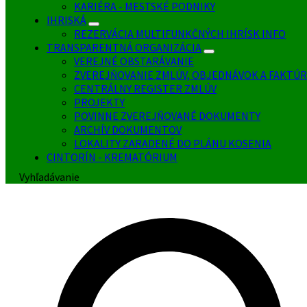
KARIÉRA - MESTSKÉ PODNIKY
IHRISKÁ
REZERVÁCIA MULTIFUNKČNÝCH IHRÍSK INFO
TRANSPARENTNÁ ORGANIZÁCIA
VEREJNÉ OBSTARÁVANIE
ZVEREJŇOVANIE ZMLÚV, OBJEDNÁVOK A FAKTÚR
CENTRÁLNY REGISTER ZMLÚV
PROJEKTY
POVINNE ZVEREJŇOVANÉ DOKUMENTY
ARCHÍV DOKUMENTOV
LOKALITY ZARADENÉ DO PLÁNU KOSENIA
CINTORÍN - KREMATÓRIUM
Vyhľadávanie