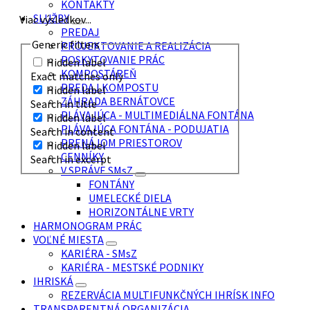
KONTAKTY
SLUŽBY
Viac výsledkov...
PREDAJ
Generic filters
PROJEKTOVANIE A REALIZÁCIA
POSKYTOVANIE PRÁC
Hidden label
KOMPOSTÁREŇ
Exact matches only
PREDAJ KOMPOSTU
Hidden label
ZÁHRADA BERNÁTOVCE
Search in title
PLÁVAJÚCA - MULTIMEDIÁLNA FONTÁNA
Hidden label
PLÁVAJÚCA FONTÁNA - PODUJATIA
Search in content
PRENÁJOM PRIESTOROV
Hidden label
CENNÍKY
Search in excerpt
V SPRÁVE SMsZ
FONTÁNY
UMELECKÉ DIELA
HORIZONTÁLNE VRTY
HARMONOGRAM PRÁC
VOĽNÉ MIESTA
KARIÉRA - SMsZ
KARIÉRA - MESTSKÉ PODNIKY
IHRISKÁ
REZERVÁCIA MULTIFUNKČNÝCH IHRÍSK INFO
TRANSPARENTNÁ ORGANIZÁCIA