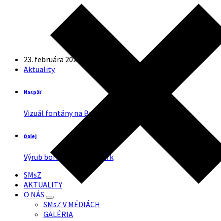
23. februára 2024
v
Aktuality
Aktuality
Naspäť
Vizuál fontány na Bašťovanského ulici
Ďalej
Výrub borievky Zuzkin park
SMsZ
AKTUALITY
O NÁS
SMsZ V MÉDIÁCH
GALÉRIA