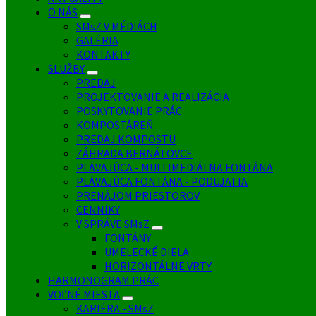
O NÁS
SMsZ V MÉDIÁCH
GALÉRIA
KONTAKTY
SLUŽBY
PREDAJ
PROJEKTOVANIE A REALIZÁCIA
POSKYTOVANIE PRÁC
KOMPOSTÁREŇ
PREDAJ KOMPOSTU
ZÁHRADA BERNÁTOVCE
PLÁVAJÚCA - MULTIMEDIÁLNA FONTÁNA
PLÁVAJÚCA FONTÁNA - PODUJATIA
PRENÁJOM PRIESTOROV
CENNÍKY
V SPRÁVE SMsZ
FONTÁNY
UMELECKÉ DIELA
HORIZONTÁLNE VRTY
HARMONOGRAM PRÁC
VOĽNÉ MIESTA
KARIÉRA - SMsZ