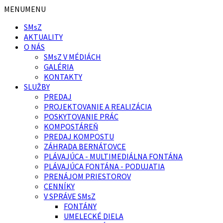
Preskočiť
Preskočiť
Preskočiť
MENU
MENU
na
na
na
SMsZ
obsah
ľavý
pätičku
AKTUALITY
panel
O NÁS
SMsZ V MÉDIÁCH
GALÉRIA
KONTAKTY
SLUŽBY
PREDAJ
PROJEKTOVANIE A REALIZÁCIA
POSKYTOVANIE PRÁC
KOMPOSTÁREŇ
PREDAJ KOMPOSTU
ZÁHRADA BERNÁTOVCE
PLÁVAJÚCA - MULTIMEDIÁLNA FONTÁNA
PLÁVAJÚCA FONTÁNA - PODUJATIA
PRENÁJOM PRIESTOROV
CENNÍKY
V SPRÁVE SMsZ
FONTÁNY
UMELECKÉ DIELA