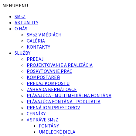
Preskočiť
Preskočiť
Preskočiť
MENU
MENU
na
na
na
SMsZ
obsah
ľavý
pätičku
AKTUALITY
panel
O NÁS
SMsZ V MÉDIÁCH
GALÉRIA
KONTAKTY
SLUŽBY
PREDAJ
PROJEKTOVANIE A REALIZÁCIA
POSKYTOVANIE PRÁC
KOMPOSTÁREŇ
PREDAJ KOMPOSTU
ZÁHRADA BERNÁTOVCE
PLÁVAJÚCA - MULTIMEDIÁLNA FONTÁNA
PLÁVAJÚCA FONTÁNA - PODUJATIA
PRENÁJOM PRIESTOROV
CENNÍKY
V SPRÁVE SMsZ
FONTÁNY
UMELECKÉ DIELA