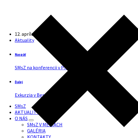
12. apríla 2024
v
Aktuality
Aktuality
Naspäť
SMsZ na konferencii v Piešťanoch
Ďalej
Exkurzia v Bernátovciach
SMsZ
AKTUALITY
O NÁS
SMsZ V MÉDIÁCH
GALÉRIA
KONTAKTY