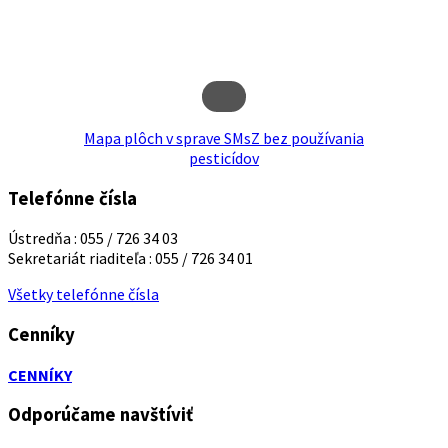
Mapa plôch v sprave SMsZ bez používania
pesticídov
Telefónne čísla
Ústredňa : 055 / 726 34 03
Sekretariát riaditeľa : 055 / 726 34 01
Všetky telefónne čísla
Cenníky
CENNÍKY
Odporúčame navštíviť