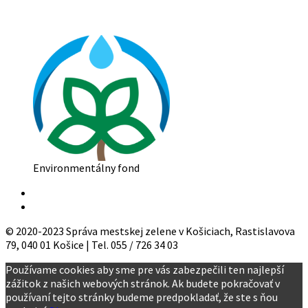
Environmentálny fond
© 2020-2023 Správa mestskej zelene v Košiciach, Rastislavova
79, 040 01 Košice | Tel. 055 / 726 34 03
Používame cookies aby sme pre vás zabezpečili ten najlepší
zážitok z našich webových stránok. Ak budete pokračovať v
používaní tejto stránky budeme predpokladať, že ste s ňou