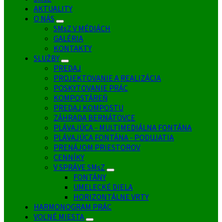
AKTUALITY
O NÁS
SMsZ V MÉDIÁCH
GALÉRIA
KONTAKTY
SLUŽBY
PREDAJ
PROJEKTOVANIE A REALIZÁCIA
POSKYTOVANIE PRÁC
KOMPOSTÁREŇ
PREDAJ KOMPOSTU
ZÁHRADA BERNÁTOVCE
PLÁVAJÚCA - MULTIMEDIÁLNA FONTÁNA
PLÁVAJÚCA FONTÁNA - PODUJATIA
PRENÁJOM PRIESTOROV
CENNÍKY
V SPRÁVE SMsZ
FONTÁNY
UMELECKÉ DIELA
HORIZONTÁLNE VRTY
HARMONOGRAM PRÁC
VOĽNÉ MIESTA