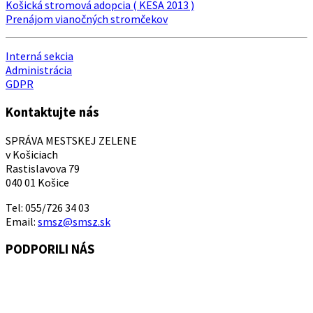
Košická stromová adopcia ( KESA 2013 )
Prenájom vianočných stromčekov
Interná sekcia
Administrácia
GDPR
Kontaktujte nás
SPRÁVA MESTSKEJ ZELENE
v Košiciach
Rastislavova 79
040 01 Košice
Tel: 055/726 34 03
Email:
smsz@smsz.sk
PODPORILI NÁS