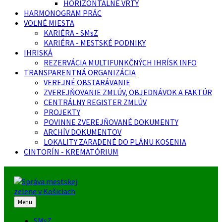
HORIZONTÁLNE VRTY
HARMONOGRAM PRÁC
VOĽNÉ MIESTA
KARIÉRA - SMsZ
KARIÉRA - MESTSKÉ PODNIKY
IHRISKÁ
REZERVÁCIA MULTIFUNKČNÝCH IHRÍSK INFO
TRANSPARENTNÁ ORGANIZÁCIA
VEREJNÉ OBSTARÁVANIE
ZVEREJŇOVANIE ZMLÚV, OBJEDNÁVOK A FAKTÚR
CENTRÁLNY REGISTER ZMLÚV
PROJEKTY
POVINNE ZVEREJŇOVANÉ DOKUMENTY
ARCHÍV DOKUMENTOV
LOKALITY ZARADENÉ DO PLÁNU KOSENIA
CINTORÍN - KREMATÓRIUM
Menu
SMsZ