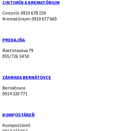
CINTORÍN A KREMATÓRIUM
Cintorín: 0910 678 159
Krematórium: 0910 677 669
PREDAJŇA
Rastislavova 79
055/726 34 50
ZÁHRADA BERNÁTOVCE
Bernátovce
0914 320 771
KOMPOSTÁREŇ
Kompostáreň