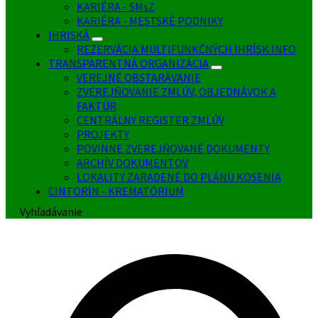
KARIÉRA - SMsZ
KARIÉRA - MESTSKÉ PODNIKY
IHRISKÁ
REZERVÁCIA MULTIFUNKČNÝCH IHRÍSK INFO
TRANSPARENTNÁ ORGANIZÁCIA
VEREJNÉ OBSTARÁVANIE
ZVEREJŇOVANIE ZMLÚV, OBJEDNÁVOK A
FAKTÚR
CENTRÁLNY REGISTER ZMLÚV
PROJEKTY
POVINNE ZVEREJŇOVANÉ DOKUMENTY
ARCHÍV DOKUMENTOV
LOKALITY ZARADENÉ DO PLÁNU KOSENIA
CINTORÍN - KREMATÓRIUM
Vyhľadávanie