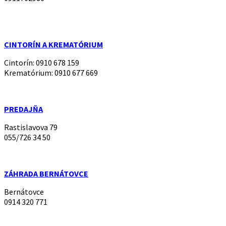
CINTORÍN A KREMATÓRIUM
Cintorín: 0910 678 159
Krematórium: 0910 677 669
PREDAJŇA
Rastislavova 79
055/726 34 50
ZÁHRADA BERNÁTOVCE
Bernátovce
0914 320 771