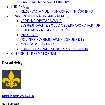
KARIÉRA - MESTSKÉ PODNIKY
IHRISKÁ
REZERVÁCIA MULTIFUNKČNÝCH IHRÍSK INFO
TRANSPARENTNÁ ORGANIZÁCIA
VEREJNÉ OBSTARÁVANIE
ZVEREJŇOVANIE ZMLÚV, OBJEDNÁVOK A FAKTÚR
CENTRÁLNY REGISTER ZMLÚV
PROJEKTY
POVINNE ZVEREJŇOVANÉ DOKUMENTY
ARCHÍV DOKUMENTOV
LOKALITY ZARADENÉ DO PLÁNU KOSENIA
CINTORÍN - KREMATÓRIUM
Prevádzky
Kvetinárstvo ĽALIA
0911702986