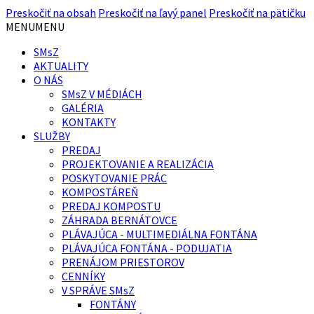
Preskočiť na obsah
Preskočiť na ľavý panel
Preskočiť na pätičku
MENU
MENU
SMsZ
AKTUALITY
O NÁS
SMsZ V MÉDIÁCH
GALÉRIA
KONTAKTY
SLUŽBY
PREDAJ
PROJEKTOVANIE A REALIZÁCIA
POSKYTOVANIE PRÁC
KOMPOSTÁREŇ
PREDAJ KOMPOSTU
ZÁHRADA BERNÁTOVCE
PLÁVAJÚCA - MULTIMEDIÁLNA FONTÁNA
PLÁVAJÚCA FONTÁNA - PODUJATIA
PRENÁJOM PRIESTOROV
CENNÍKY
V SPRÁVE SMsZ
FONTÁNY