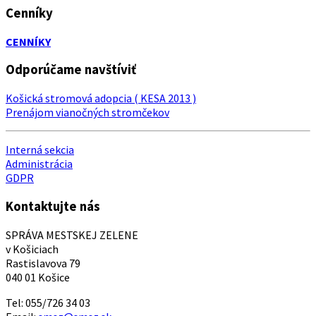
Cenníky
CENNÍKY
Odporúčame navštíviť
Košická stromová adopcia ( KESA 2013 )
Prenájom vianočných stromčekov
Interná sekcia
Administrácia
GDPR
Kontaktujte nás
SPRÁVA MESTSKEJ ZELENE
v Košiciach
Rastislavova 79
040 01 Košice
Tel: 055/726 34 03