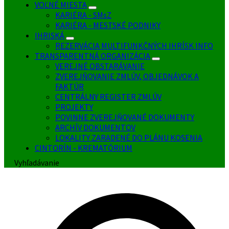
VOĽNÉ MIESTA
KARIÉRA - SMsZ
KARIÉRA - MESTSKÉ PODNIKY
IHRISKÁ
REZERVÁCIA MULTIFUNKČNÝCH IHRÍSK INFO
TRANSPARENTNÁ ORGANIZÁCIA
VEREJNÉ OBSTARÁVANIE
ZVEREJŇOVANIE ZMLÚV, OBJEDNÁVOK A
FAKTÚR
CENTRÁLNY REGISTER ZMLÚV
PROJEKTY
POVINNE ZVEREJŇOVANÉ DOKUMENTY
ARCHÍV DOKUMENTOV
LOKALITY ZARADENÉ DO PLÁNU KOSENIA
CINTORÍN - KREMATÓRIUM
Vyhľadávanie