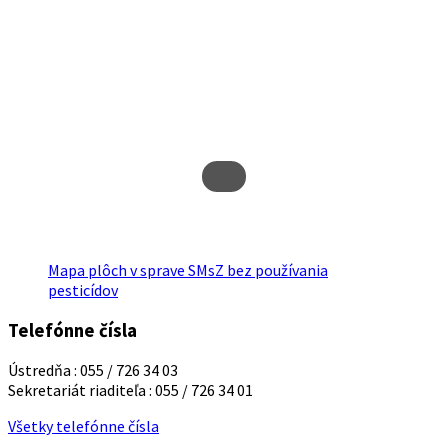
Mapa plôch v sprave SMsZ bez používania
pesticídov
Telefónne čísla
Ústredňa : 055 / 726 34 03
Sekretariát riaditeľa : 055 / 726 34 01
Všetky telefónne čísla