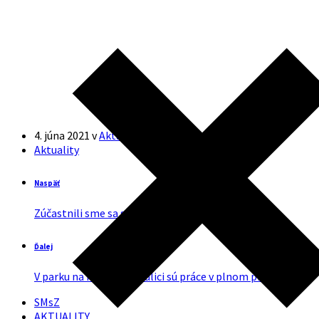
4. júna 2021
v
Aktuality
Aktuality
Naspäť
Zúčastnili sme sa stretnutia s občanmi
Ďalej
V parku na Moyzesovej ulici sú práce v plnom prúde
SMsZ
AKTUALITY