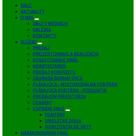
SMsZ
AKTUALITY
O NÁS
SMsZ V MÉDIÁCH
GALÉRIA
KONTAKTY
SLUŽBY
PREDAJ
PROJEKTOVANIE A REALIZÁCIA
POSKYTOVANIE PRÁC
KOMPOSTÁREŇ
PREDAJ KOMPOSTU
ZÁHRADA BERNÁTOVCE
PLÁVAJÚCA - MULTIMEDIÁLNA FONTÁNA
PLÁVAJÚCA FONTÁNA - PODUJATIA
PRENÁJOM PRIESTOROV
CENNÍKY
V SPRÁVE SMsZ
FONTÁNY
UMELECKÉ DIELA
HORIZONTÁLNE VRTY
HARMONOGRAM PRÁC