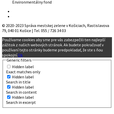
Environmentálny fond
© 2020-2023 Správa mestskej zelene v Košiciach, Rastislavova
79, 040 01 Košice | Tel. 055 / 726 34 03
Používame cookies aby sme pre vás zabezpečili ten najlepší
zážitok z našich webových stránok. Ak budete pokračovať v
používaní tejto stránky budeme predpokladať, že ste s ňou
spokojní.
Ok
Generic filters
Hidden label
Exact matches only
Hidden label
Search in title
Hidden label
Search in content
Hidden label
Search in excerpt