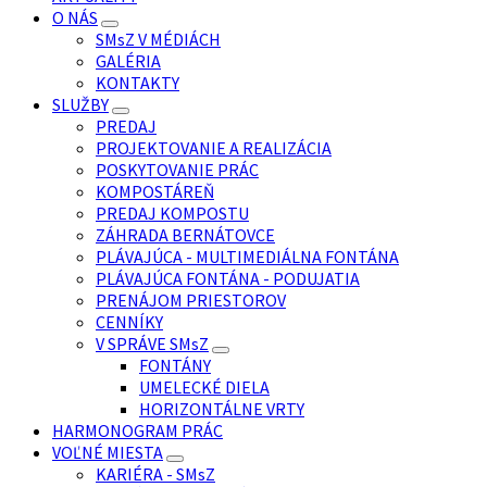
O NÁS
SMsZ V MÉDIÁCH
GALÉRIA
KONTAKTY
SLUŽBY
PREDAJ
PROJEKTOVANIE A REALIZÁCIA
POSKYTOVANIE PRÁC
KOMPOSTÁREŇ
PREDAJ KOMPOSTU
ZÁHRADA BERNÁTOVCE
PLÁVAJÚCA - MULTIMEDIÁLNA FONTÁNA
PLÁVAJÚCA FONTÁNA - PODUJATIA
PRENÁJOM PRIESTOROV
CENNÍKY
V SPRÁVE SMsZ
FONTÁNY
UMELECKÉ DIELA
HORIZONTÁLNE VRTY
HARMONOGRAM PRÁC
VOĽNÉ MIESTA
KARIÉRA - SMsZ