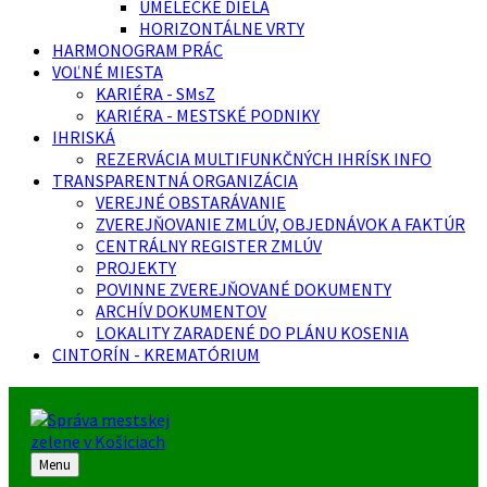
UMELECKÉ DIELA
HORIZONTÁLNE VRTY
HARMONOGRAM PRÁC
VOĽNÉ MIESTA
KARIÉRA - SMsZ
KARIÉRA - MESTSKÉ PODNIKY
IHRISKÁ
REZERVÁCIA MULTIFUNKČNÝCH IHRÍSK INFO
TRANSPARENTNÁ ORGANIZÁCIA
VEREJNÉ OBSTARÁVANIE
ZVEREJŇOVANIE ZMLÚV, OBJEDNÁVOK A FAKTÚR
CENTRÁLNY REGISTER ZMLÚV
PROJEKTY
POVINNE ZVEREJŇOVANÉ DOKUMENTY
ARCHÍV DOKUMENTOV
LOKALITY ZARADENÉ DO PLÁNU KOSENIA
CINTORÍN - KREMATÓRIUM
Menu