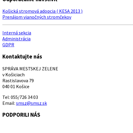
Košická stromová adopcia ( KESA 2013 )
Prenájom vianočných stromčekov
Interná sekcia
Administrácia
GDPR
Kontaktujte nás
SPRÁVA MESTSKEJ ZELENE
v Košiciach
Rastislavova 79
040 01 Košice
Tel: 055/726 34 03
Email:
smsz@smsz.sk
PODPORILI NÁS