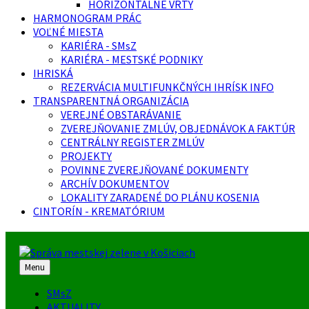
HORIZONTÁLNE VRTY
HARMONOGRAM PRÁC
VOĽNÉ MIESTA
KARIÉRA - SMsZ
KARIÉRA - MESTSKÉ PODNIKY
IHRISKÁ
REZERVÁCIA MULTIFUNKČNÝCH IHRÍSK INFO
TRANSPARENTNÁ ORGANIZÁCIA
VEREJNÉ OBSTARÁVANIE
ZVEREJŇOVANIE ZMLÚV, OBJEDNÁVOK A FAKTÚR
CENTRÁLNY REGISTER ZMLÚV
PROJEKTY
POVINNE ZVEREJŇOVANÉ DOKUMENTY
ARCHÍV DOKUMENTOV
LOKALITY ZARADENÉ DO PLÁNU KOSENIA
CINTORÍN - KREMATÓRIUM
Menu
SMsZ
AKTUALITY