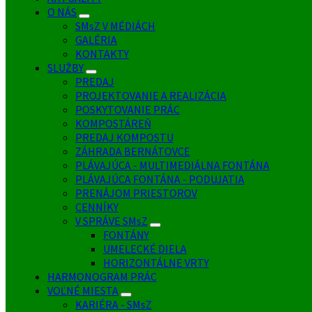
O NÁS
SMsZ V MÉDIÁCH
GALÉRIA
KONTAKTY
SLUŽBY
PREDAJ
PROJEKTOVANIE A REALIZÁCIA
POSKYTOVANIE PRÁC
KOMPOSTÁREŇ
PREDAJ KOMPOSTU
ZÁHRADA BERNÁTOVCE
PLÁVAJÚCA - MULTIMEDIÁLNA FONTÁNA
PLÁVAJÚCA FONTÁNA - PODUJATIA
PRENÁJOM PRIESTOROV
CENNÍKY
V SPRÁVE SMsZ
FONTÁNY
UMELECKÉ DIELA
HORIZONTÁLNE VRTY
HARMONOGRAM PRÁC
VOĽNÉ MIESTA
KARIÉRA - SMsZ