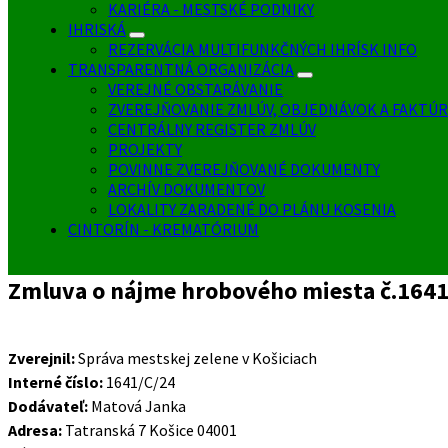
KARIÉRA - MESTSKÉ PODNIKY
IHRISKÁ
REZERVÁCIA MULTIFUNKČNÝCH IHRÍSK INFO
TRANSPARENTNÁ ORGANIZÁCIA
VEREJNÉ OBSTARÁVANIE
ZVEREJŇOVANIE ZMLÚV, OBJEDNÁVOK A FAKTÚR
CENTRÁLNY REGISTER ZMLÚV
PROJEKTY
POVINNE ZVEREJŇOVANÉ DOKUMENTY
ARCHÍV DOKUMENTOV
LOKALITY ZARADENÉ DO PLÁNU KOSENIA
CINTORÍN - KREMATÓRIUM
Zmluva o nájme hrobového miesta č.1641
Zverejnil:
Správa mestskej zelene v Košiciach
Interné číslo:
1641/C/24
Dodávateľ:
Matová Janka
Adresa:
Tatranská 7 Košice 04001