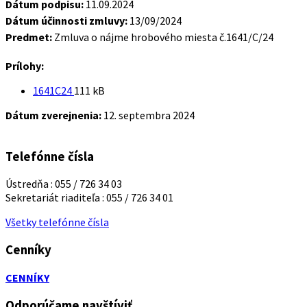
Dátum podpisu:
11.09.2024
Dátum účinnosti zmluvy:
13/09/2024
Predmet:
Zmluva o nájme hrobového miesta č.1641/C/24
Prílohy:
Veľkosť
1641C24
111 kB
súboru:
Dátum zverejnenia:
12. septembra 2024
Telefónne čísla
Ústredňa : 055 / 726 34 03
Sekretariát riaditeľa : 055 / 726 34 01
Všetky telefónne čísla
Cenníky
CENNÍKY
Odporúčame navštíviť