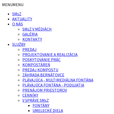
Preskočiť
Preskočiť
MENU
MENU
na
na
SMsZ
obsah
pätičku
AKTUALITY
O NÁS
SMsZ V MÉDIÁCH
GALÉRIA
KONTAKTY
SLUŽBY
PREDAJ
PROJEKTOVANIE A REALIZÁCIA
POSKYTOVANIE PRÁC
KOMPOSTÁREŇ
PREDAJ KOMPOSTU
ZÁHRADA BERNÁTOVCE
PLÁVAJÚCA - MULTIMEDIÁLNA FONTÁNA
PLÁVAJÚCA FONTÁNA - PODUJATIA
PRENÁJOM PRIESTOROV
CENNÍKY
V SPRÁVE SMsZ
FONTÁNY
UMELECKÉ DIELA