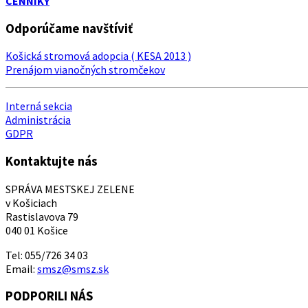
CENNÍKY
Odporúčame navštíviť
Košická stromová adopcia ( KESA 2013 )
Prenájom vianočných stromčekov
Interná sekcia
Administrácia
GDPR
Kontaktujte nás
SPRÁVA MESTSKEJ ZELENE
v Košiciach
Rastislavova 79
040 01 Košice
Tel: 055/726 34 03
Email:
smsz@smsz.sk
PODPORILI NÁS