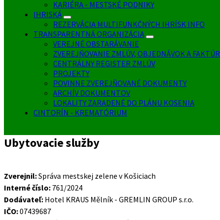
KARIÉRA - MESTSKÉ PODNIKY
IHRISKÁ
REZERVÁCIA MULTIFUNKČNÝCH IHRÍSK INFO
TRANSPARENTNÁ ORGANIZÁCIA
VEREJNÉ OBSTARÁVANIE
ZVEREJŇOVANIE ZMLÚV, OBJEDNÁVOK A FAKTÚR
CENTRÁLNY REGISTER ZMLÚV
PROJEKTY
POVINNE ZVEREJŇOVANÉ DOKUMENTY
ARCHÍV DOKUMENTOV
LOKALITY ZARADENÉ DO PLÁNU KOSENIA
CINTORÍN - KREMATÓRIUM
Ubytovacie služby
Zverejnil:
Správa mestskej zelene v Košiciach
Interné číslo:
761/2024
Dodávateľ:
Hotel KRAUS Mělník - GREMLIN GROUP s.r.o.
IČO:
07439687