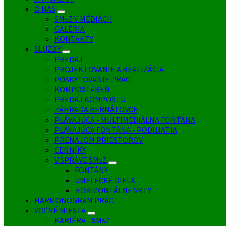
O NÁS
SMsZ V MÉDIÁCH
GALÉRIA
KONTAKTY
SLUŽBY
PREDAJ
PROJEKTOVANIE A REALIZÁCIA
POSKYTOVANIE PRÁC
KOMPOSTÁREŇ
PREDAJ KOMPOSTU
ZÁHRADA BERNÁTOVCE
PLÁVAJÚCA - MULTIMEDIÁLNA FONTÁNA
PLÁVAJÚCA FONTÁNA - PODUJATIA
PRENÁJOM PRIESTOROV
CENNÍKY
V SPRÁVE SMsZ
FONTÁNY
UMELECKÉ DIELA
HORIZONTÁLNE VRTY
HARMONOGRAM PRÁC
VOĽNÉ MIESTA
KARIÉRA - SMsZ