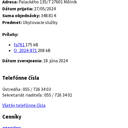
Adresa:
Palackého 135/7 27601 Mělník
Dátum prijatia:
27/05/2024
Suma objednávky:
348.81 €
Predmet:
Ubytovacie služby
Prílohy:
Veľkosť
fa761
175 kB
súboru:
Veľkosť
O_2024-871
208 kB
súboru:
Dátum zverejnenia:
18. júna 2024
Telefónne čísla
Ústredňa : 055 / 726 34 03
Sekretariát riaditeľa : 055 / 726 34 01
Všetky telefónne čísla
Cenníky