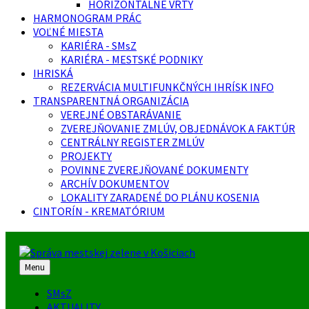
HORIZONTÁLNE VRTY
HARMONOGRAM PRÁC
VOĽNÉ MIESTA
KARIÉRA - SMsZ
KARIÉRA - MESTSKÉ PODNIKY
IHRISKÁ
REZERVÁCIA MULTIFUNKČNÝCH IHRÍSK INFO
TRANSPARENTNÁ ORGANIZÁCIA
VEREJNÉ OBSTARÁVANIE
ZVEREJŇOVANIE ZMLÚV, OBJEDNÁVOK A FAKTÚR
CENTRÁLNY REGISTER ZMLÚV
PROJEKTY
POVINNE ZVEREJŇOVANÉ DOKUMENTY
ARCHÍV DOKUMENTOV
LOKALITY ZARADENÉ DO PLÁNU KOSENIA
CINTORÍN - KREMATÓRIUM
Menu
SMsZ
AKTUALITY