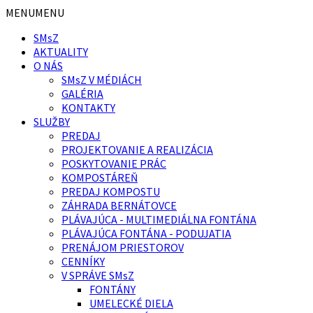
Preskočiť
Preskočiť
MENU
MENU
na
na
SMsZ
obsah
pätičku
AKTUALITY
O NÁS
SMsZ V MÉDIÁCH
GALÉRIA
KONTAKTY
SLUŽBY
PREDAJ
PROJEKTOVANIE A REALIZÁCIA
POSKYTOVANIE PRÁC
KOMPOSTÁREŇ
PREDAJ KOMPOSTU
ZÁHRADA BERNÁTOVCE
PLÁVAJÚCA - MULTIMEDIÁLNA FONTÁNA
PLÁVAJÚCA FONTÁNA - PODUJATIA
PRENÁJOM PRIESTOROV
CENNÍKY
V SPRÁVE SMsZ
FONTÁNY
UMELECKÉ DIELA