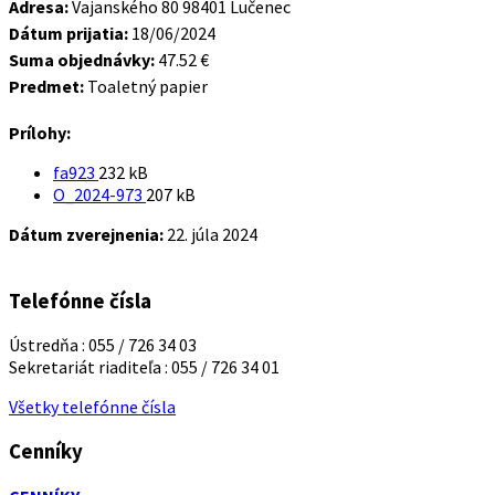
Adresa:
Vajanského 80 98401 Lučenec
Dátum prijatia:
18/06/2024
Suma objednávky:
47.52 €
Predmet:
Toaletný papier
Prílohy:
Veľkosť
fa923
232 kB
súboru:
Veľkosť
O_2024-973
207 kB
súboru:
Dátum zverejnenia:
22. júla 2024
Telefónne čísla
Ústredňa : 055 / 726 34 03
Sekretariát riaditeľa : 055 / 726 34 01
Všetky telefónne čísla
Cenníky