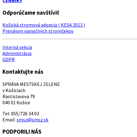
CENNÍKY
Odporúčame navštíviť
Košická stromová adopcia ( KESA 2013 )
Prenájom vianočných stromčekov
Interná sekcia
Administrácia
GDPR
Kontaktujte nás
SPRÁVA MESTSKEJ ZELENE
v Košiciach
Rastislavova 79
040 01 Košice
Tel: 055/726 34 03
Email:
smsz@smsz.sk
PODPORILI NÁS