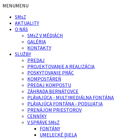
Preskočiť
Preskočiť
MENU
MENU
na
na
SMsZ
obsah
pätičku
AKTUALITY
O NÁS
SMsZ V MÉDIÁCH
GALÉRIA
KONTAKTY
SLUŽBY
PREDAJ
PROJEKTOVANIE A REALIZÁCIA
POSKYTOVANIE PRÁC
KOMPOSTÁREŇ
PREDAJ KOMPOSTU
ZÁHRADA BERNÁTOVCE
PLÁVAJÚCA - MULTIMEDIÁLNA FONTÁNA
PLÁVAJÚCA FONTÁNA - PODUJATIA
PRENÁJOM PRIESTOROV
CENNÍKY
V SPRÁVE SMsZ
FONTÁNY
UMELECKÉ DIELA