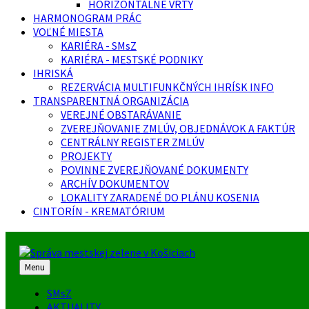
HORIZONTÁLNE VRTY
HARMONOGRAM PRÁC
VOĽNÉ MIESTA
KARIÉRA - SMsZ
KARIÉRA - MESTSKÉ PODNIKY
IHRISKÁ
REZERVÁCIA MULTIFUNKČNÝCH IHRÍSK INFO
TRANSPARENTNÁ ORGANIZÁCIA
VEREJNÉ OBSTARÁVANIE
ZVEREJŇOVANIE ZMLÚV, OBJEDNÁVOK A FAKTÚR
CENTRÁLNY REGISTER ZMLÚV
PROJEKTY
POVINNE ZVEREJŇOVANÉ DOKUMENTY
ARCHÍV DOKUMENTOV
LOKALITY ZARADENÉ DO PLÁNU KOSENIA
CINTORÍN - KREMATÓRIUM
Menu
SMsZ
AKTUALITY