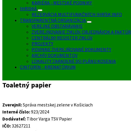
KARIÉRA - MESTSKÉ PODNIKY
IHRISKÁ
REZERVÁCIA MULTIFUNKČNÝCH IHRÍSK INFO
TRANSPARENTNÁ ORGANIZÁCIA
VEREJNÉ OBSTARÁVANIE
ZVEREJŇOVANIE ZMLÚV, OBJEDNÁVOK A FAKTÚR
CENTRÁLNY REGISTER ZMLÚV
PROJEKTY
POVINNE ZVEREJŇOVANÉ DOKUMENTY
ARCHÍV DOKUMENTOV
LOKALITY ZARADENÉ DO PLÁNU KOSENIA
CINTORÍN - KREMATÓRIUM
Toaletný papier
Zverejnil:
Správa mestskej zelene v Košiciach
Interné číslo:
923/2024
Dodávateľ:
Tibor Varga TSV Papier
IČO:
32627211