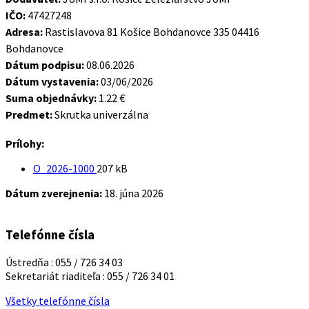
IČO:
47427248
Adresa:
Rastislavova 81 Košice Bohdanovce 335 04416
Bohdanovce
Dátum podpisu:
08.06.2026
Dátum vystavenia:
03/06/2026
Suma objednávky:
1.22 €
Predmet:
Skrutka univerzálna
Prílohy:
Veľkosť
O_2026-1000
207 kB
súboru:
Dátum zverejnenia:
18. júna 2026
Telefónne čísla
Ústredňa : 055 / 726 34 03
Sekretariát riaditeľa : 055 / 726 34 01
Všetky telefónne čísla