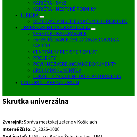
KARIÉRA - SMsZ
KARIÉRA - MESTSKÉ PODNIKY
IHRISKÁ
REZERVÁCIA MULTIFUNKČNÝCH IHRÍSK INFO
TRANSPARENTNÁ ORGANIZÁCIA
VEREJNÉ OBSTARÁVANIE
ZVEREJŇOVANIE ZMLÚV, OBJEDNÁVOK A
FAKTÚR
CENTRÁLNY REGISTER ZMLÚV
PROJEKTY
POVINNE ZVEREJŇOVANÉ DOKUMENTY
ARCHÍV DOKUMENTOV
LOKALITY ZARADENÉ DO PLÁNU KOSENIA
CINTORÍN - KREMATÓRIUM
Skrutka univerzálna
Zverejnil:
Správa mestskej zelene v Košiciach
Interné číslo:
O_2026-1000
Dodávateľ:
JUMI s.r.o. Košice Železiarstvo JUMI