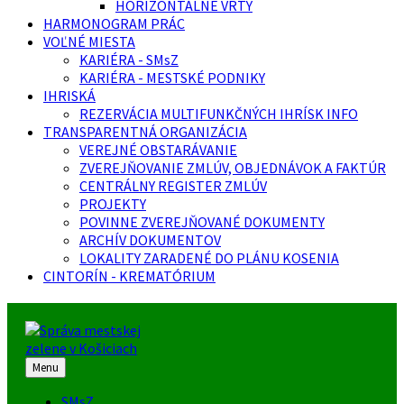
HORIZONTÁLNE VRTY
HARMONOGRAM PRÁC
VOĽNÉ MIESTA
KARIÉRA - SMsZ
KARIÉRA - MESTSKÉ PODNIKY
IHRISKÁ
REZERVÁCIA MULTIFUNKČNÝCH IHRÍSK INFO
TRANSPARENTNÁ ORGANIZÁCIA
VEREJNÉ OBSTARÁVANIE
ZVEREJŇOVANIE ZMLÚV, OBJEDNÁVOK A FAKTÚR
CENTRÁLNY REGISTER ZMLÚV
PROJEKTY
POVINNE ZVEREJŇOVANÉ DOKUMENTY
ARCHÍV DOKUMENTOV
LOKALITY ZARADENÉ DO PLÁNU KOSENIA
CINTORÍN - KREMATÓRIUM
Menu
SMsZ