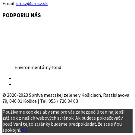
Email:
smsz@smsz.sk
PODPORILI NÁS
Environmentálny fond
© 2020-2023 Správa mestskej zelene v Košiciach, Rastislavova
79, 040 01 Košice | Tel. 055 / 726 34 03
Používame cookies aby sme pre vás zabezpečili ten najlepší
zážitok z našich webových stránok. Ak budete pokračovať v
používaní tejto stránky budeme predpokladať, že ste s ňou
spokojní.
Ok