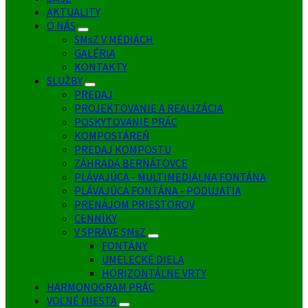
AKTUALITY
O NÁS
SMsZ V MÉDIÁCH
GALÉRIA
KONTAKTY
SLUŽBY
PREDAJ
PROJEKTOVANIE A REALIZÁCIA
POSKYTOVANIE PRÁC
KOMPOSTÁREŇ
PREDAJ KOMPOSTU
ZÁHRADA BERNÁTOVCE
PLÁVAJÚCA - MULTIMEDIÁLNA FONTÁNA
PLÁVAJÚCA FONTÁNA - PODUJATIA
PRENÁJOM PRIESTOROV
CENNÍKY
V SPRÁVE SMsZ
FONTÁNY
UMELECKÉ DIELA
HORIZONTÁLNE VRTY
HARMONOGRAM PRÁC
VOĽNÉ MIESTA