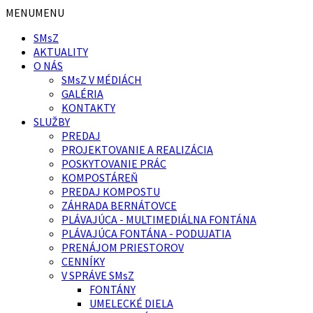
Preskočiť
Preskočiť
MENU
MENU
na
na
SMsZ
obsah
pätičku
AKTUALITY
O NÁS
SMsZ V MÉDIÁCH
GALÉRIA
KONTAKTY
SLUŽBY
PREDAJ
PROJEKTOVANIE A REALIZÁCIA
POSKYTOVANIE PRÁC
KOMPOSTÁREŇ
PREDAJ KOMPOSTU
ZÁHRADA BERNÁTOVCE
PLÁVAJÚCA - MULTIMEDIÁLNA FONTÁNA
PLÁVAJÚCA FONTÁNA - PODUJATIA
PRENÁJOM PRIESTOROV
CENNÍKY
V SPRÁVE SMsZ
FONTÁNY
UMELECKÉ DIELA