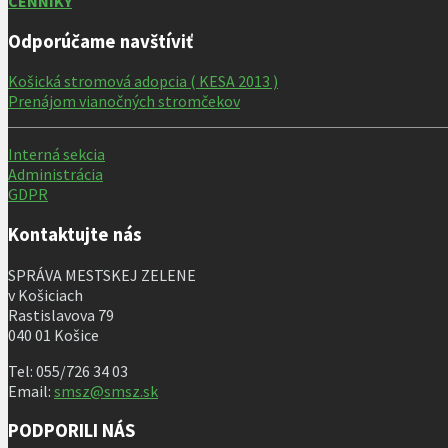
CENNÍKY
Odporúčame navštíviť
Košická stromová adopcia ( KESA 2013 )
Prenájom vianočných stromčekov
Interná sekcia
Administrácia
GDPR
Kontaktujte nás
SPRÁVA MESTSKEJ ZELENE
v Košiciach
Rastislavova 79
040 01 Košice
Tel: 055/726 34 03
Email:
smsz@smsz.sk
PODPORILI NÁS