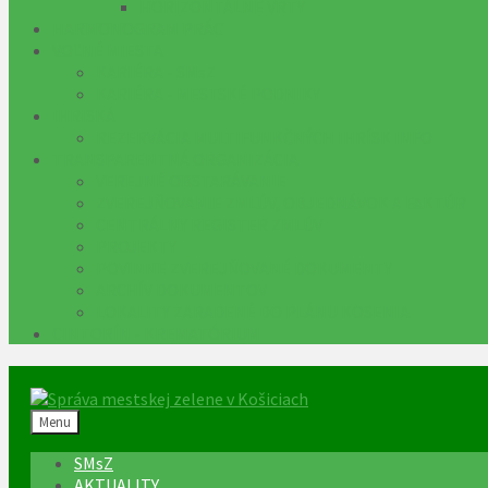
HORIZONTÁLNE VRTY
HARMONOGRAM PRÁC
VOĽNÉ MIESTA
KARIÉRA - SMsZ
KARIÉRA - MESTSKÉ PODNIKY
IHRISKÁ
REZERVÁCIA MULTIFUNKČNÝCH IHRÍSK INFO
TRANSPARENTNÁ ORGANIZÁCIA
VEREJNÉ OBSTARÁVANIE
ZVEREJŇOVANIE ZMLÚV, OBJEDNÁVOK A FAKTÚR
CENTRÁLNY REGISTER ZMLÚV
PROJEKTY
POVINNE ZVEREJŇOVANÉ DOKUMENTY
ARCHÍV DOKUMENTOV
LOKALITY ZARADENÉ DO PLÁNU KOSENIA
CINTORÍN - KREMATÓRIUM
Menu
SMsZ
AKTUALITY