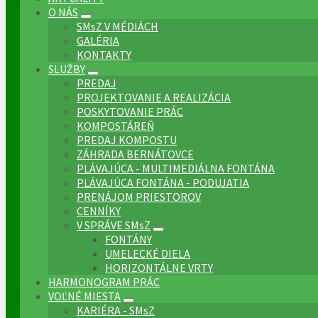
O NÁS
SMsZ V MÉDIÁCH
GALÉRIA
KONTAKTY
SLUŽBY
PREDAJ
PROJEKTOVANIE A REALIZÁCIA
POSKYTOVANIE PRÁC
KOMPOSTÁREŇ
PREDAJ KOMPOSTU
ZÁHRADA BERNÁTOVCE
PLÁVAJÚCA - MULTIMEDIÁLNA FONTÁNA
PLÁVAJÚCA FONTÁNA - PODUJATIA
PRENÁJOM PRIESTOROV
CENNÍKY
V SPRÁVE SMsZ
FONTÁNY
UMELECKÉ DIELA
HORIZONTÁLNE VRTY
HARMONOGRAM PRÁC
VOĽNÉ MIESTA
KARIÉRA - SMsZ