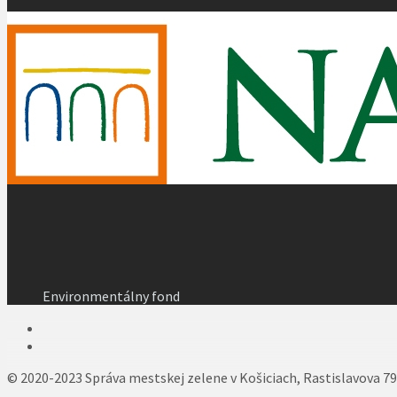
Environmentálny fond
© 2020-2023 Správa mestskej zelene v Košiciach, Rastislavova 79, 