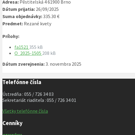
Adresa:
Pěstitelská 4 61900 Brno
Dátum prijatia:
26/09/2025
Suma objednávky:
335.30 €
Predmet:
Rezané kvety
Prílohy:
Veľkosť
fa1521
355 kB
súboru:
Veľkosť
O_2025-1505
208 kB
súboru:
Dátum zverejnenia:
3. novembra 2025
Telefónne čísla
Ústredňa : 055 / 726 34 03
Sekretariát riaditeľa : 055 / 726 34 01
Všetky telefónne čísla
Cenníky