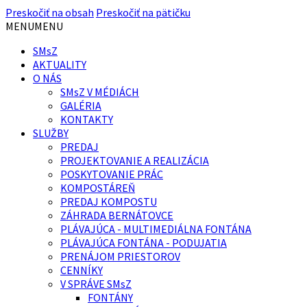
Preskočiť na obsah
Preskočiť na pätičku
MENU
MENU
SMsZ
AKTUALITY
O NÁS
SMsZ V MÉDIÁCH
GALÉRIA
KONTAKTY
SLUŽBY
PREDAJ
PROJEKTOVANIE A REALIZÁCIA
POSKYTOVANIE PRÁC
KOMPOSTÁREŇ
PREDAJ KOMPOSTU
ZÁHRADA BERNÁTOVCE
PLÁVAJÚCA - MULTIMEDIÁLNA FONTÁNA
PLÁVAJÚCA FONTÁNA - PODUJATIA
PRENÁJOM PRIESTOROV
CENNÍKY
V SPRÁVE SMsZ
FONTÁNY