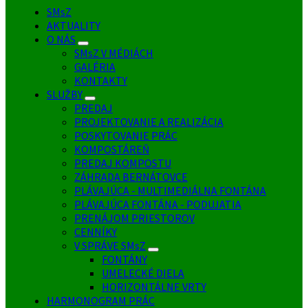
SMsZ
AKTUALITY
O NÁS
SMsZ V MÉDIÁCH
GALÉRIA
KONTAKTY
SLUŽBY
PREDAJ
PROJEKTOVANIE A REALIZÁCIA
POSKYTOVANIE PRÁC
KOMPOSTÁREŇ
PREDAJ KOMPOSTU
ZÁHRADA BERNÁTOVCE
PLÁVAJÚCA - MULTIMEDIÁLNA FONTÁNA
PLÁVAJÚCA FONTÁNA - PODUJATIA
PRENÁJOM PRIESTOROV
CENNÍKY
V SPRÁVE SMsZ
FONTÁNY
UMELECKÉ DIELA
HORIZONTÁLNE VRTY
HARMONOGRAM PRÁC