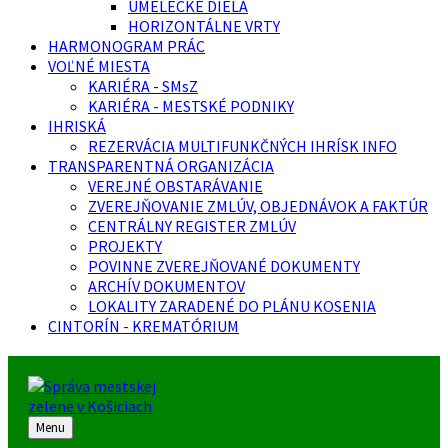
UMELECKÉ DIELA
HORIZONTÁLNE VRTY
HARMONOGRAM PRÁC
VOĽNÉ MIESTA
KARIÉRA - SMsZ
KARIÉRA - MESTSKÉ PODNIKY
IHRISKÁ
REZERVÁCIA MULTIFUNKČNÝCH IHRÍSK INFO
TRANSPARENTNÁ ORGANIZÁCIA
VEREJNÉ OBSTARÁVANIE
ZVEREJŇOVANIE ZMLÚV, OBJEDNÁVOK A FAKTÚR
CENTRÁLNY REGISTER ZMLÚV
PROJEKTY
POVINNE ZVEREJŇOVANÉ DOKUMENTY
ARCHÍV DOKUMENTOV
LOKALITY ZARADENÉ DO PLÁNU KOSENIA
CINTORÍN - KREMATÓRIUM
Menu