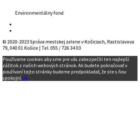
Environmentálny fond
© 2020-2023 Správa mestskej zelene v Košiciach, Rastislavova
79, 040 01 Košice | Tel. 055 / 726 34 03
Používame cookies aby sme pre vás zabezpečili ten najlepší
zážitok z našich webových stránok. Ak budete pokračovať v
používaní tejto stránky budeme predpokladať, že ste s ňou
spokojní.
Ok