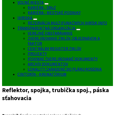
VOĽNÉ MIESTA
KARIÉRA - SMsZ
KARIÉRA - MESTSKÉ PODNIKY
IHRISKÁ
REZERVÁCIA MULTIFUNKČNÝCH IHRÍSK INFO
TRANSPARENTNÁ ORGANIZÁCIA
VEREJNÉ OBSTARÁVANIE
ZVEREJŇOVANIE ZMLÚV, OBJEDNÁVOK A
FAKTÚR
CENTRÁLNY REGISTER ZMLÚV
PROJEKTY
POVINNE ZVEREJŇOVANÉ DOKUMENTY
ARCHÍV DOKUMENTOV
LOKALITY ZARADENÉ DO PLÁNU KOSENIA
CINTORÍN - KREMATÓRIUM
Reflektor, spojka, trubička spoj., páska
sťahovacia