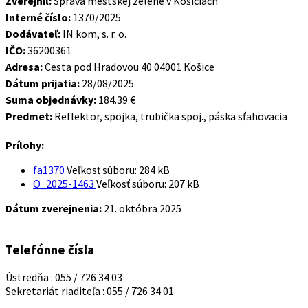
Zverejnil:
Správa mestskej zelene v Košiciach
Interné číslo:
1370/2025
Dodávateľ:
IN kom, s. r. o.
IČO:
36200361
Adresa:
Cesta pod Hradovou 40 04001 Košice
Dátum prijatia:
28/08/2025
Suma objednávky:
184.39 €
Predmet:
Reflektor, spojka, trubička spoj., páska sťahovacia
Prílohy:
fa1370
Veľkosť súboru:
284 kB
O_2025-1463
Veľkosť súboru:
207 kB
Dátum zverejnenia:
21. októbra 2025
Telefónne čísla
Ústredňa : 055 / 726 34 03
Sekretariát riaditeľa : 055 / 726 34 01