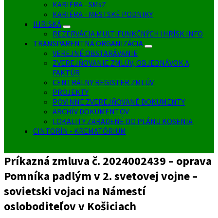
KARIÉRA - SMsZ
KARIÉRA - MESTSKÉ PODNIKY
IHRISKÁ
REZERVÁCIA MULTIFUNKČNÝCH IHRÍSK INFO
TRANSPARENTNÁ ORGANIZÁCIA
VEREJNÉ OBSTARÁVANIE
ZVEREJŇOVANIE ZMLÚV, OBJEDNÁVOK A
FAKTÚR
CENTRÁLNY REGISTER ZMLÚV
PROJEKTY
POVINNE ZVEREJŇOVANÉ DOKUMENTY
ARCHÍV DOKUMENTOV
LOKALITY ZARADENÉ DO PLÁNU KOSENIA
CINTORÍN - KREMATÓRIUM
Príkazná zmluva č. 2024002439 – oprava
Pomníka padlým v 2. svetovej vojne –
sovietski vojaci na Námestí
osloboditeľov v Košiciach