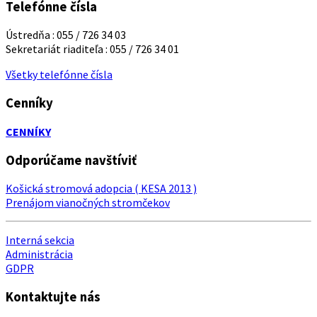
Telefónne čísla
Ústredňa : 055 / 726 34 03
Sekretariát riaditeľa : 055 / 726 34 01
Všetky telefónne čísla
Cenníky
CENNÍKY
Odporúčame navštíviť
Košická stromová adopcia ( KESA 2013 )
Prenájom vianočných stromčekov
Interná sekcia
Administrácia
GDPR
Kontaktujte nás