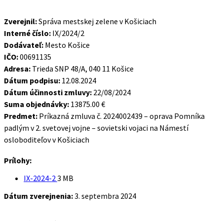
Zverejnil:
Správa mestskej zelene v Košiciach
Interné číslo:
IX/2024/2
Dodávateľ:
Mesto Košice
IČO:
00691135
Adresa:
Trieda SNP 48/A, 040 11 Košice
Dátum podpisu:
12.08.2024
Dátum účinnosti zmluvy:
22/08/2024
Suma objednávky:
13875.00 €
Predmet:
Príkazná zmluva č. 2024002439 – oprava Pomníka
padlým v 2. svetovej vojne – sovietski vojaci na Námestí
osloboditeľov v Košiciach
Prílohy:
Veľkosť
IX-2024-2
3 MB
súboru:
Dátum zverejnenia:
3. septembra 2024