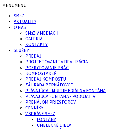
Preskočiť
Preskočiť
MENU
MENU
na
na
SMsZ
obsah
pätičku
AKTUALITY
O NÁS
SMsZ V MÉDIÁCH
GALÉRIA
KONTAKTY
SLUŽBY
PREDAJ
PROJEKTOVANIE A REALIZÁCIA
POSKYTOVANIE PRÁC
KOMPOSTÁREŇ
PREDAJ KOMPOSTU
ZÁHRADA BERNÁTOVCE
PLÁVAJÚCA - MULTIMEDIÁLNA FONTÁNA
PLÁVAJÚCA FONTÁNA - PODUJATIA
PRENÁJOM PRIESTOROV
CENNÍKY
V SPRÁVE SMsZ
FONTÁNY
UMELECKÉ DIELA