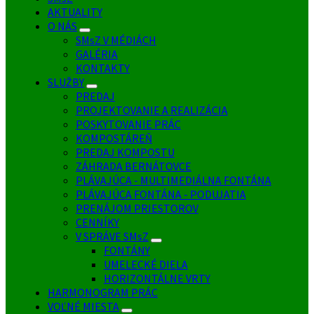
AKTUALITY
O NÁS
SMsZ V MÉDIÁCH
GALÉRIA
KONTAKTY
SLUŽBY
PREDAJ
PROJEKTOVANIE A REALIZÁCIA
POSKYTOVANIE PRÁC
KOMPOSTÁREŇ
PREDAJ KOMPOSTU
ZÁHRADA BERNÁTOVCE
PLÁVAJÚCA - MULTIMEDIÁLNA FONTÁNA
PLÁVAJÚCA FONTÁNA - PODUJATIA
PRENÁJOM PRIESTOROV
CENNÍKY
V SPRÁVE SMsZ
FONTÁNY
UMELECKÉ DIELA
HORIZONTÁLNE VRTY
HARMONOGRAM PRÁC
VOĽNÉ MIESTA