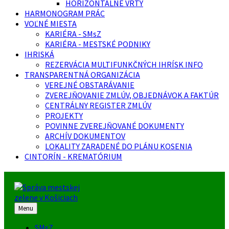
HORIZONTÁLNE VRTY
HARMONOGRAM PRÁC
VOĽNÉ MIESTA
KARIÉRA - SMsZ
KARIÉRA - MESTSKÉ PODNIKY
IHRISKÁ
REZERVÁCIA MULTIFUNKČNÝCH IHRÍSK INFO
TRANSPARENTNÁ ORGANIZÁCIA
VEREJNÉ OBSTARÁVANIE
ZVEREJŇOVANIE ZMLÚV, OBJEDNÁVOK A FAKTÚR
CENTRÁLNY REGISTER ZMLÚV
PROJEKTY
POVINNE ZVEREJŇOVANÉ DOKUMENTY
ARCHÍV DOKUMENTOV
LOKALITY ZARADENÉ DO PLÁNU KOSENIA
CINTORÍN - KREMATÓRIUM
Menu
SMsZ