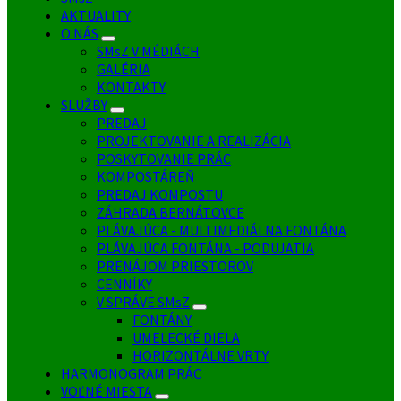
AKTUALITY
O NÁS
SMsZ V MÉDIÁCH
GALÉRIA
KONTAKTY
SLUŽBY
PREDAJ
PROJEKTOVANIE A REALIZÁCIA
POSKYTOVANIE PRÁC
KOMPOSTÁREŇ
PREDAJ KOMPOSTU
ZÁHRADA BERNÁTOVCE
PLÁVAJÚCA - MULTIMEDIÁLNA FONTÁNA
PLÁVAJÚCA FONTÁNA - PODUJATIA
PRENÁJOM PRIESTOROV
CENNÍKY
V SPRÁVE SMsZ
FONTÁNY
UMELECKÉ DIELA
HORIZONTÁLNE VRTY
HARMONOGRAM PRÁC
VOĽNÉ MIESTA