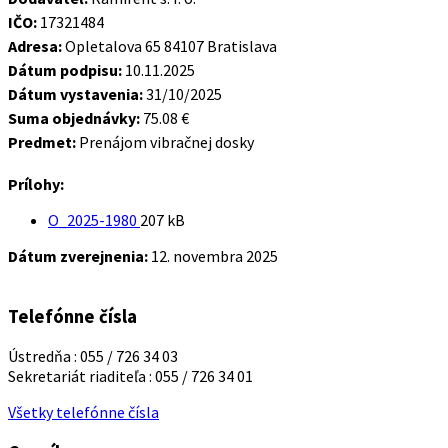
IČO:
17321484
Adresa:
Opletalova 65 84107 Bratislava
Dátum podpisu:
10.11.2025
Dátum vystavenia:
31/10/2025
Suma objednávky:
75.08 €
Predmet:
Prenájom vibračnej dosky
Prílohy:
Veľkosť
O_2025-1980
207 kB
súboru:
Dátum zverejnenia:
12. novembra 2025
Telefónne čísla
Ústredňa : 055 / 726 34 03
Sekretariát riaditeľa : 055 / 726 34 01
Všetky telefónne čísla