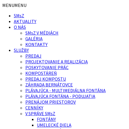
Preskočiť
Preskočiť
MENU
MENU
na
na
SMsZ
obsah
pätičku
AKTUALITY
O NÁS
SMsZ V MÉDIÁCH
GALÉRIA
KONTAKTY
SLUŽBY
PREDAJ
PROJEKTOVANIE A REALIZÁCIA
POSKYTOVANIE PRÁC
KOMPOSTÁREŇ
PREDAJ KOMPOSTU
ZÁHRADA BERNÁTOVCE
PLÁVAJÚCA - MULTIMEDIÁLNA FONTÁNA
PLÁVAJÚCA FONTÁNA - PODUJATIA
PRENÁJOM PRIESTOROV
CENNÍKY
V SPRÁVE SMsZ
FONTÁNY
UMELECKÉ DIELA