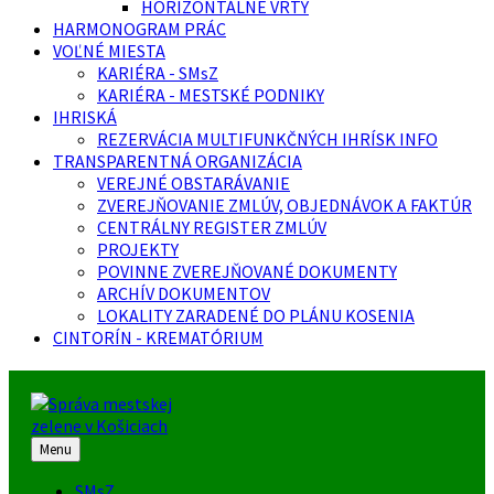
HORIZONTÁLNE VRTY
HARMONOGRAM PRÁC
VOĽNÉ MIESTA
KARIÉRA - SMsZ
KARIÉRA - MESTSKÉ PODNIKY
IHRISKÁ
REZERVÁCIA MULTIFUNKČNÝCH IHRÍSK INFO
TRANSPARENTNÁ ORGANIZÁCIA
VEREJNÉ OBSTARÁVANIE
ZVEREJŇOVANIE ZMLÚV, OBJEDNÁVOK A FAKTÚR
CENTRÁLNY REGISTER ZMLÚV
PROJEKTY
POVINNE ZVEREJŇOVANÉ DOKUMENTY
ARCHÍV DOKUMENTOV
LOKALITY ZARADENÉ DO PLÁNU KOSENIA
CINTORÍN - KREMATÓRIUM
Menu
SMsZ