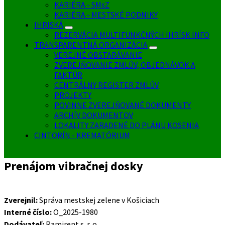
KARIÉRA - SMsZ
KARIÉRA - MESTSKÉ PODNIKY
IHRISKÁ
REZERVÁCIA MULTIFUNKČNÝCH IHRÍSK INFO
TRANSPARENTNÁ ORGANIZÁCIA
VEREJNÉ OBSTARÁVANIE
ZVEREJŇOVANIE ZMLÚV, OBJEDNÁVOK A
FAKTÚR
CENTRÁLNY REGISTER ZMLÚV
PROJEKTY
POVINNE ZVEREJŇOVANÉ DOKUMENTY
ARCHÍV DOKUMENTOV
LOKALITY ZARADENÉ DO PLÁNU KOSENIA
CINTORÍN - KREMATÓRIUM
Prenájom vibračnej dosky
Zverejnil:
Správa mestskej zelene v Košiciach
Interné číslo:
O_2025-1980
Dodávateľ:
Ramirent s. r. o.