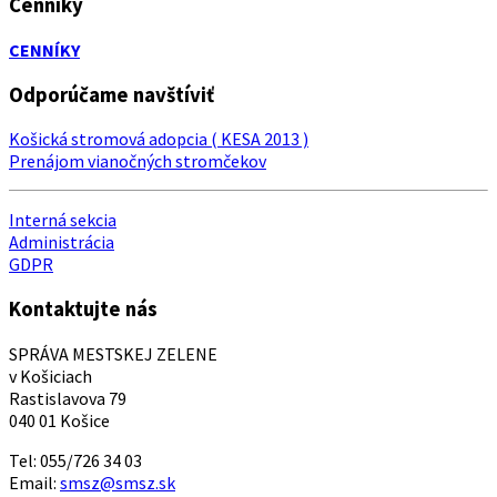
Cenníky
CENNÍKY
Odporúčame navštíviť
Košická stromová adopcia ( KESA 2013 )
Prenájom vianočných stromčekov
Interná sekcia
Administrácia
GDPR
Kontaktujte nás
SPRÁVA MESTSKEJ ZELENE
v Košiciach
Rastislavova 79
040 01 Košice
Tel: 055/726 34 03
Email:
smsz@smsz.sk