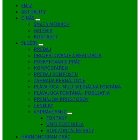
SMsZ
AKTUALITY
O NÁS
SMsZ V MÉDIÁCH
GALÉRIA
KONTAKTY
SLUŽBY
PREDAJ
PROJEKTOVANIE A REALIZÁCIA
POSKYTOVANIE PRÁC
KOMPOSTÁREŇ
PREDAJ KOMPOSTU
ZÁHRADA BERNÁTOVCE
PLÁVAJÚCA - MULTIMEDIÁLNA FONTÁNA
PLÁVAJÚCA FONTÁNA - PODUJATIA
PRENÁJOM PRIESTOROV
CENNÍKY
V SPRÁVE SMsZ
FONTÁNY
UMELECKÉ DIELA
HORIZONTÁLNE VRTY
HARMONOGRAM PRÁC