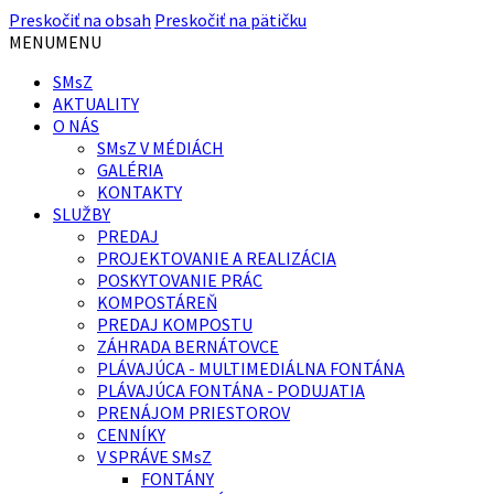
Preskočiť na obsah
Preskočiť na pätičku
MENU
MENU
SMsZ
AKTUALITY
O NÁS
SMsZ V MÉDIÁCH
GALÉRIA
KONTAKTY
SLUŽBY
PREDAJ
PROJEKTOVANIE A REALIZÁCIA
POSKYTOVANIE PRÁC
KOMPOSTÁREŇ
PREDAJ KOMPOSTU
ZÁHRADA BERNÁTOVCE
PLÁVAJÚCA - MULTIMEDIÁLNA FONTÁNA
PLÁVAJÚCA FONTÁNA - PODUJATIA
PRENÁJOM PRIESTOROV
CENNÍKY
V SPRÁVE SMsZ
FONTÁNY