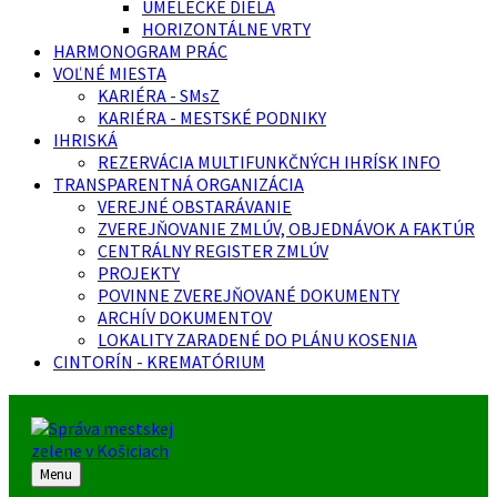
UMELECKÉ DIELA
HORIZONTÁLNE VRTY
HARMONOGRAM PRÁC
VOĽNÉ MIESTA
KARIÉRA - SMsZ
KARIÉRA - MESTSKÉ PODNIKY
IHRISKÁ
REZERVÁCIA MULTIFUNKČNÝCH IHRÍSK INFO
TRANSPARENTNÁ ORGANIZÁCIA
VEREJNÉ OBSTARÁVANIE
ZVEREJŇOVANIE ZMLÚV, OBJEDNÁVOK A FAKTÚR
CENTRÁLNY REGISTER ZMLÚV
PROJEKTY
POVINNE ZVEREJŇOVANÉ DOKUMENTY
ARCHÍV DOKUMENTOV
LOKALITY ZARADENÉ DO PLÁNU KOSENIA
CINTORÍN - KREMATÓRIUM
Menu