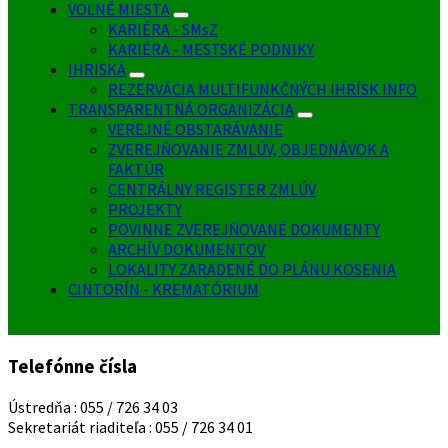
VOĽNÉ MIESTA
KARIÉRA - SMsZ
KARIÉRA - MESTSKÉ PODNIKY
IHRISKÁ
REZERVÁCIA MULTIFUNKČNÝCH IHRÍSK INFO
TRANSPARENTNÁ ORGANIZÁCIA
VEREJNÉ OBSTARÁVANIE
ZVEREJŇOVANIE ZMLÚV, OBJEDNÁVOK A
FAKTÚR
CENTRÁLNY REGISTER ZMLÚV
PROJEKTY
POVINNE ZVEREJŇOVANÉ DOKUMENTY
ARCHÍV DOKUMENTOV
LOKALITY ZARADENÉ DO PLÁNU KOSENIA
CINTORÍN - KREMATÓRIUM
Telefónne čísla
Ústredňa : 055 / 726 34 03
Sekretariát riaditeľa : 055 / 726 34 01