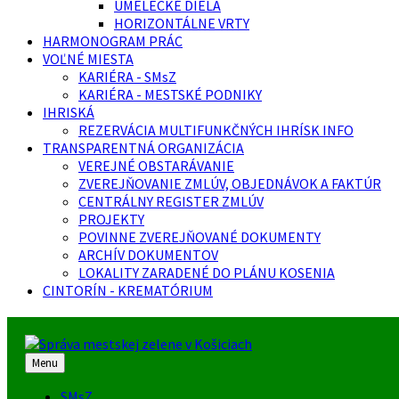
UMELECKÉ DIELA
HORIZONTÁLNE VRTY
HARMONOGRAM PRÁC
VOĽNÉ MIESTA
KARIÉRA - SMsZ
KARIÉRA - MESTSKÉ PODNIKY
IHRISKÁ
REZERVÁCIA MULTIFUNKČNÝCH IHRÍSK INFO
TRANSPARENTNÁ ORGANIZÁCIA
VEREJNÉ OBSTARÁVANIE
ZVEREJŇOVANIE ZMLÚV, OBJEDNÁVOK A FAKTÚR
CENTRÁLNY REGISTER ZMLÚV
PROJEKTY
POVINNE ZVEREJŇOVANÉ DOKUMENTY
ARCHÍV DOKUMENTOV
LOKALITY ZARADENÉ DO PLÁNU KOSENIA
CINTORÍN - KREMATÓRIUM
Menu
SMsZ