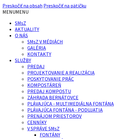
Preskočiť na obsah
Preskočiť na pätičku
MENU
MENU
SMsZ
AKTUALITY
O NÁS
SMsZ V MÉDIÁCH
GALÉRIA
KONTAKTY
SLUŽBY
PREDAJ
PROJEKTOVANIE A REALIZÁCIA
POSKYTOVANIE PRÁC
KOMPOSTÁREŇ
PREDAJ KOMPOSTU
ZÁHRADA BERNÁTOVCE
PLÁVAJÚCA - MULTIMEDIÁLNA FONTÁNA
PLÁVAJÚCA FONTÁNA - PODUJATIA
PRENÁJOM PRIESTOROV
CENNÍKY
V SPRÁVE SMsZ
FONTÁNY