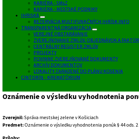
KARIÉRA - SMsZ
KARIÉRA - MESTSKÉ PODNIKY
IHRISKÁ
REZERVÁCIA MULTIFUNKČNÝCH IHRÍSK INFO
TRANSPARENTNÁ ORGANIZÁCIA
VEREJNÉ OBSTARÁVANIE
ZVEREJŇOVANIE ZMLÚV, OBJEDNÁVOK A FAKTÚR
CENTRÁLNY REGISTER ZMLÚV
PROJEKTY
POVINNE ZVEREJŇOVANÉ DOKUMENTY
ARCHÍV DOKUMENTOV
LOKALITY ZARADENÉ DO PLÁNU KOSENIA
CINTORÍN - KREMATÓRIUM
Oznámenie o výsledku vyhodnotenia ponúk 
Zverejnil:
Správa mestskej zelene v Košiciach
Predmet:
Oznámenie o výsledku vyhodnotenia ponúk § 44 ods. 2 z
Prílohy: