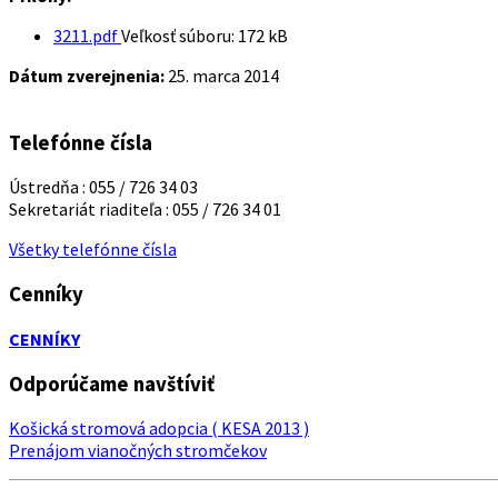
3211.pdf
Veľkosť súboru:
172 kB
Dátum zverejnenia:
25. marca 2014
Telefónne čísla
Ústredňa : 055 / 726 34 03
Sekretariát riaditeľa : 055 / 726 34 01
Všetky telefónne čísla
Cenníky
CENNÍKY
Odporúčame navštíviť
Košická stromová adopcia ( KESA 2013 )
Prenájom vianočných stromčekov