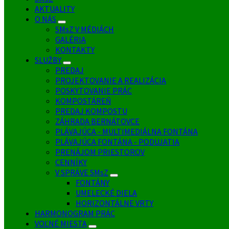
AKTUALITY
O NÁS
SMsZ V MÉDIÁCH
GALÉRIA
KONTAKTY
SLUŽBY
PREDAJ
PROJEKTOVANIE A REALIZÁCIA
POSKYTOVANIE PRÁC
KOMPOSTÁREŇ
PREDAJ KOMPOSTU
ZÁHRADA BERNÁTOVCE
PLÁVAJÚCA - MULTIMEDIÁLNA FONTÁNA
PLÁVAJÚCA FONTÁNA - PODUJATIA
PRENÁJOM PRIESTOROV
CENNÍKY
V SPRÁVE SMsZ
FONTÁNY
UMELECKÉ DIELA
HORIZONTÁLNE VRTY
HARMONOGRAM PRÁC
VOĽNÉ MIESTA