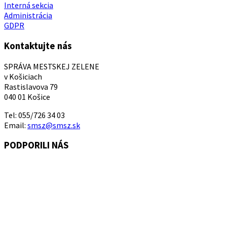
Interná sekcia
Administrácia
GDPR
Kontaktujte nás
SPRÁVA MESTSKEJ ZELENE
v Košiciach
Rastislavova 79
040 01 Košice
Tel: 055/726 34 03
Email:
smsz@smsz.sk
PODPORILI NÁS