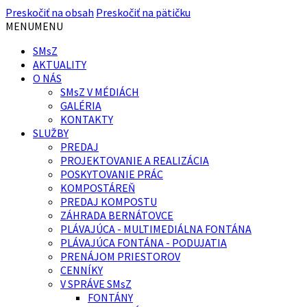
Preskočiť na obsah
Preskočiť na pätičku
MENU
MENU
SMsZ
AKTUALITY
O NÁS
SMsZ V MÉDIÁCH
GALÉRIA
KONTAKTY
SLUŽBY
PREDAJ
PROJEKTOVANIE A REALIZÁCIA
POSKYTOVANIE PRÁC
KOMPOSTÁREŇ
PREDAJ KOMPOSTU
ZÁHRADA BERNÁTOVCE
PLÁVAJÚCA - MULTIMEDIÁLNA FONTÁNA
PLÁVAJÚCA FONTÁNA - PODUJATIA
PRENÁJOM PRIESTOROV
CENNÍKY
V SPRÁVE SMsZ
FONTÁNY