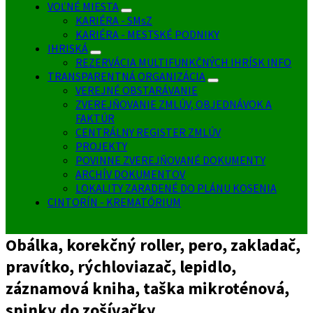
VOĽNÉ MIESTA
KARIÉRA - SMsZ
KARIÉRA - MESTSKÉ PODNIKY
IHRISKÁ
REZERVÁCIA MULTIFUNKČNÝCH IHRÍSK INFO
TRANSPARENTNÁ ORGANIZÁCIA
VEREJNÉ OBSTARÁVANIE
ZVEREJŇOVANIE ZMLÚV, OBJEDNÁVOK A
FAKTÚR
CENTRÁLNY REGISTER ZMLÚV
PROJEKTY
POVINNE ZVEREJŇOVANÉ DOKUMENTY
ARCHÍV DOKUMENTOV
LOKALITY ZARADENÉ DO PLÁNU KOSENIA
CINTORÍN - KREMATÓRIUM
Obálka, korekčný roller, pero, zakladač,
pravítko, rýchloviazač, lepidlo,
záznamová kniha, taška mikroténová,
spinky do zošívačky