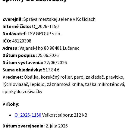
Zverejnil:
Správa mestskej zelene v Košiciach
Interné číslo:
O_2026-1150
Dodávateľ:
TSV GROUP s.r.o.
IČO:
48120308
Adresa:
Vajanského 80 98401 Lučenec
Dátum podpisu:
25.06.2026
Dátum vystavenia:
22/06/2026
Suma objednávky:
517.84 €
Predmet:
Obálka, korekčný roller, pero, zakladač, pravítko,
rýchloviazač, lepidlo, záznamová kniha, taška mikroténová,
spinky do zošívačky
Prílohy:
O_2026-1150
Veľkosť súboru:
212 kB
Dátum zverejnenia:
2. júla 2026