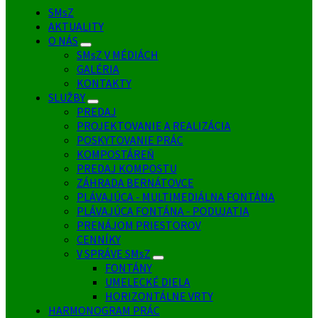
SMsZ
AKTUALITY
O NÁS
SMsZ V MÉDIÁCH
GALÉRIA
KONTAKTY
SLUŽBY
PREDAJ
PROJEKTOVANIE A REALIZÁCIA
POSKYTOVANIE PRÁC
KOMPOSTÁREŇ
PREDAJ KOMPOSTU
ZÁHRADA BERNÁTOVCE
PLÁVAJÚCA - MULTIMEDIÁLNA FONTÁNA
PLÁVAJÚCA FONTÁNA - PODUJATIA
PRENÁJOM PRIESTOROV
CENNÍKY
V SPRÁVE SMsZ
FONTÁNY
UMELECKÉ DIELA
HORIZONTÁLNE VRTY
HARMONOGRAM PRÁC