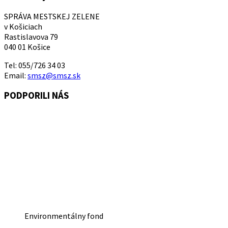
SPRÁVA MESTSKEJ ZELENE
v Košiciach
Rastislavova 79
040 01 Košice
Tel: 055/726 34 03
Email:
smsz@smsz.sk
PODPORILI NÁS
Environmentálny fond