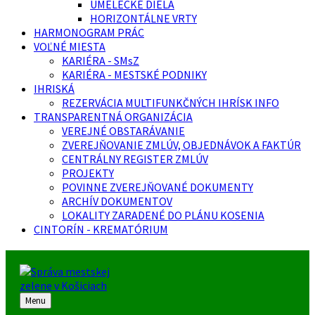
UMELECKÉ DIELA
HORIZONTÁLNE VRTY
HARMONOGRAM PRÁC
VOĽNÉ MIESTA
KARIÉRA - SMsZ
KARIÉRA - MESTSKÉ PODNIKY
IHRISKÁ
REZERVÁCIA MULTIFUNKČNÝCH IHRÍSK INFO
TRANSPARENTNÁ ORGANIZÁCIA
VEREJNÉ OBSTARÁVANIE
ZVEREJŇOVANIE ZMLÚV, OBJEDNÁVOK A FAKTÚR
CENTRÁLNY REGISTER ZMLÚV
PROJEKTY
POVINNE ZVEREJŇOVANÉ DOKUMENTY
ARCHÍV DOKUMENTOV
LOKALITY ZARADENÉ DO PLÁNU KOSENIA
CINTORÍN - KREMATÓRIUM
Menu