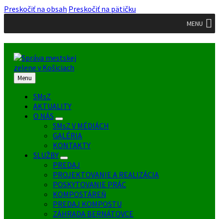
Preskočiť na obsah
Preskočiť na pätičku
MENU
Menu
SMsZ
AKTUALITY
O NÁS
SMsZ V MÉDIÁCH
GALÉRIA
KONTAKTY
SLUŽBY
PREDAJ
PROJEKTOVANIE A REALIZÁCIA
POSKYTOVANIE PRÁC
KOMPOSTÁREŇ
PREDAJ KOMPOSTU
ZÁHRADA BERNÁTOVCE