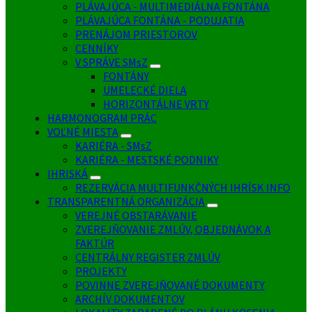
PLÁVAJÚCA - MULTIMEDIÁLNA FONTÁNA
PLÁVAJÚCA FONTÁNA - PODUJATIA
PRENÁJOM PRIESTOROV
CENNÍKY
V SPRÁVE SMsZ
FONTÁNY
UMELECKÉ DIELA
HORIZONTÁLNE VRTY
HARMONOGRAM PRÁC
VOĽNÉ MIESTA
KARIÉRA - SMsZ
KARIÉRA - MESTSKÉ PODNIKY
IHRISKÁ
REZERVÁCIA MULTIFUNKČNÝCH IHRÍSK INFO
TRANSPARENTNÁ ORGANIZÁCIA
VEREJNÉ OBSTARÁVANIE
ZVEREJŇOVANIE ZMLÚV, OBJEDNÁVOK A
FAKTÚR
CENTRÁLNY REGISTER ZMLÚV
PROJEKTY
POVINNE ZVEREJŇOVANÉ DOKUMENTY
ARCHÍV DOKUMENTOV