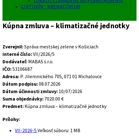
LOKALITY ZARADENÉ DO PLÁNU KOSENIA
CINTORÍN - KREMATÓRIUM
Kúpna zmluva – klimatizačné jednotky
Zverejnil:
Správa mestskej zelene v Košiciach
Interné číslo:
VII/2026/5
Dodávateľ:
MABAS s.r.o.
IČO:
53106687
Adresa:
P. Jilemnického 705, 071 01 Michalovce
Dátum podpisu:
08.07.2026
Dátum účinnosti zmluvy:
10/07/2026
Suma objednávky:
7020.00 €
Predmet:
Kúpna zmluva – klimatizačné jednotky
Prílohy:
VII-2026-5
Veľkosť súboru:
1 MB