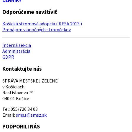
Odporúčame navštíviť
Košická stromová adopcia ( KESA 2013 )
Prenájom vianočných stromčekov
Interná sekcia
Administrácia
GDPR
Kontaktujte nás
SPRÁVA MESTSKEJ ZELENE
v Košiciach
Rastislavova 79
040 01 Košice
Tel: 055/726 34 03
Email:
smsz@smsz.sk
PODPORILI NÁS