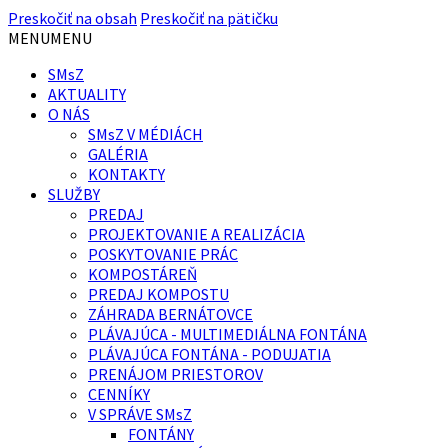
Preskočiť na obsah
Preskočiť na pätičku
MENU
MENU
SMsZ
AKTUALITY
O NÁS
SMsZ V MÉDIÁCH
GALÉRIA
KONTAKTY
SLUŽBY
PREDAJ
PROJEKTOVANIE A REALIZÁCIA
POSKYTOVANIE PRÁC
KOMPOSTÁREŇ
PREDAJ KOMPOSTU
ZÁHRADA BERNÁTOVCE
PLÁVAJÚCA - MULTIMEDIÁLNA FONTÁNA
PLÁVAJÚCA FONTÁNA - PODUJATIA
PRENÁJOM PRIESTOROV
CENNÍKY
V SPRÁVE SMsZ
FONTÁNY