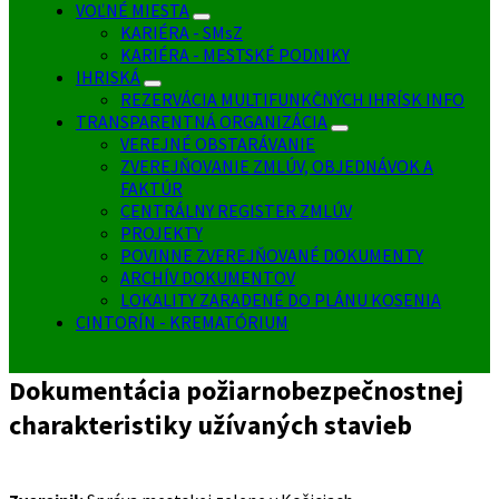
VOĽNÉ MIESTA
KARIÉRA - SMsZ
KARIÉRA - MESTSKÉ PODNIKY
IHRISKÁ
REZERVÁCIA MULTIFUNKČNÝCH IHRÍSK INFO
TRANSPARENTNÁ ORGANIZÁCIA
VEREJNÉ OBSTARÁVANIE
ZVEREJŇOVANIE ZMLÚV, OBJEDNÁVOK A
FAKTÚR
CENTRÁLNY REGISTER ZMLÚV
PROJEKTY
POVINNE ZVEREJŇOVANÉ DOKUMENTY
ARCHÍV DOKUMENTOV
LOKALITY ZARADENÉ DO PLÁNU KOSENIA
CINTORÍN - KREMATÓRIUM
Dokumentácia požiarnobezpečnostnej
charakteristiky užívaných stavieb