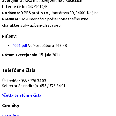
Zverejnil:
Správa mestskej zelene v Košiciach
Interné číslo:
442/2014/E
Dodávateľ:
PBS profi s.r.o., Jantárova 30, 04001 Košice
Predmet:
Dokumentácia požiarnobezpečnostnej
charakteristiky užívaných stavieb
Prílohy:
4091.pdf
Veľkosť súboru:
268 kB
Dátum zverejnenia:
15. júla 2014
Telefónne čísla
Ústredňa : 055 / 726 34 03
Sekretariát riaditeľa : 055 / 726 34 01
Všetky telefónne čísla
Cenníky
CENNÍKY