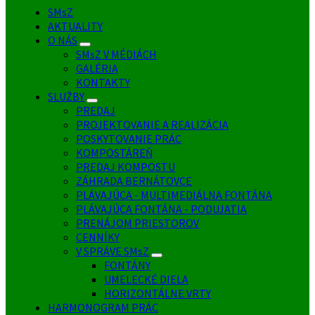
SMsZ
AKTUALITY
O NÁS
SMsZ V MÉDIÁCH
GALÉRIA
KONTAKTY
SLUŽBY
PREDAJ
PROJEKTOVANIE A REALIZÁCIA
POSKYTOVANIE PRÁC
KOMPOSTÁREŇ
PREDAJ KOMPOSTU
ZÁHRADA BERNÁTOVCE
PLÁVAJÚCA - MULTIMEDIÁLNA FONTÁNA
PLÁVAJÚCA FONTÁNA - PODUJATIA
PRENÁJOM PRIESTOROV
CENNÍKY
V SPRÁVE SMsZ
FONTÁNY
UMELECKÉ DIELA
HORIZONTÁLNE VRTY
HARMONOGRAM PRÁC