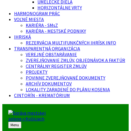
UMELECKÉ DIELA
HORIZONTÁLNE VRTY
HARMONOGRAM PRÁC
VOĽNÉ MIESTA
KARIÉRA - SMsZ
KARIÉRA - MESTSKÉ PODNIKY
IHRISKÁ
REZERVÁCIA MULTIFUNKČNÝCH IHRÍSK INFO
TRANSPARENTNÁ ORGANIZÁCIA
VEREJNÉ OBSTARÁVANIE
ZVEREJŇOVANIE ZMLÚV, OBJEDNÁVOK A FAKTÚR
CENTRÁLNY REGISTER ZMLÚV
PROJEKTY
POVINNE ZVEREJŇOVANÉ DOKUMENTY
ARCHÍV DOKUMENTOV
LOKALITY ZARADENÉ DO PLÁNU KOSENIA
CINTORÍN - KREMATÓRIUM
Menu