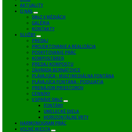
AKTUALITY
O NÁS
SMsZ V MÉDIÁCH
GALÉRIA
KONTAKTY
SLUŽBY
PREDAJ
PROJEKTOVANIE A REALIZÁCIA
POSKYTOVANIE PRÁC
KOMPOSTÁREŇ
PREDAJ KOMPOSTU
ZÁHRADA BERNÁTOVCE
PLÁVAJÚCA - MULTIMEDIÁLNA FONTÁNA
PLÁVAJÚCA FONTÁNA - PODUJATIA
PRENÁJOM PRIESTOROV
CENNÍKY
V SPRÁVE SMsZ
FONTÁNY
UMELECKÉ DIELA
HORIZONTÁLNE VRTY
HARMONOGRAM PRÁC
VOĽNÉ MIESTA