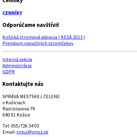
Cenníky
CENNÍKY
Odporúčame navštíviť
Košická stromová adopcia ( KESA 2013 )
Prenájom vianočných stromčekov
Interná sekcia
Administrácia
GDPR
Kontaktujte nás
SPRÁVA MESTSKEJ ZELENE
v Košiciach
Rastislavova 79
040 01 Košice
Tel: 055/726 34 03
Email:
smsz@smsz.sk