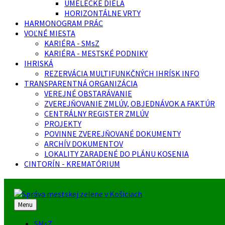
UMELECKÉ DIELA
HORIZONTÁLNE VRTY
HARMONOGRAM PRÁC
VOĽNÉ MIESTA
KARIÉRA - SMsZ
KARIÉRA - MESTSKÉ PODNIKY
IHRISKÁ
REZERVÁCIA MULTIFUNKČNÝCH IHRÍSK INFO
TRANSPARENTNÁ ORGANIZÁCIA
VEREJNÉ OBSTARÁVANIE
ZVEREJŇOVANIE ZMLÚV, OBJEDNÁVOK A FAKTÚR
CENTRÁLNY REGISTER ZMLÚV
PROJEKTY
POVINNE ZVEREJŇOVANÉ DOKUMENTY
ARCHÍV DOKUMENTOV
LOKALITY ZARADENÉ DO PLÁNU KOSENIA
CINTORÍN - KREMATÓRIUM
Menu
SMsZ