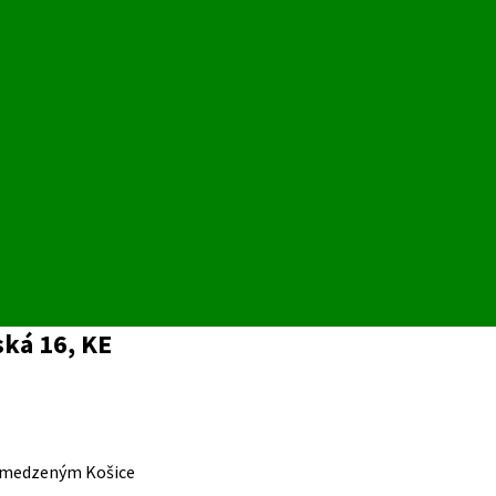
ská 16, KE
medzeným Košice