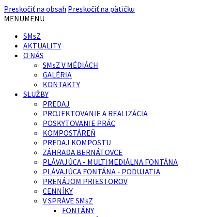
Preskočiť na obsah
Preskočiť na pätičku
MENU
MENU
SMsZ
AKTUALITY
O NÁS
SMsZ V MÉDIÁCH
GALÉRIA
KONTAKTY
SLUŽBY
PREDAJ
PROJEKTOVANIE A REALIZÁCIA
POSKYTOVANIE PRÁC
KOMPOSTÁREŇ
PREDAJ KOMPOSTU
ZÁHRADA BERNÁTOVCE
PLÁVAJÚCA - MULTIMEDIÁLNA FONTÁNA
PLÁVAJÚCA FONTÁNA - PODUJATIA
PRENÁJOM PRIESTOROV
CENNÍKY
V SPRÁVE SMsZ
FONTÁNY