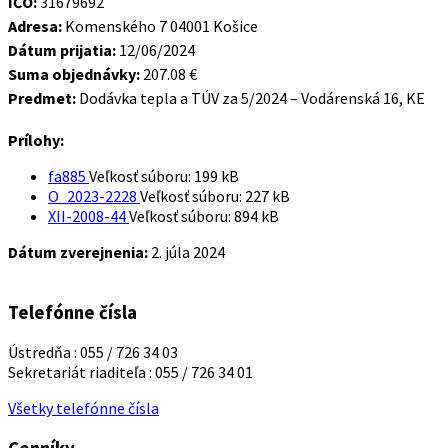
IČO:
31679692
Adresa:
Komenského 7 04001 Košice
Dátum prijatia:
12/06/2024
Suma objednávky:
207.08 €
Predmet:
Dodávka tepla a TÚV za 5/2024 – Vodárenská 16, KE
Prílohy:
fa885
Veľkosť súboru:
199 kB
O_2023-2228
Veľkosť súboru:
227 kB
XII-2008-44
Veľkosť súboru:
894 kB
Dátum zverejnenia:
2. júla 2024
Telefónne čísla
Ústredňa : 055 / 726 34 03
Sekretariát riaditeľa : 055 / 726 34 01
Všetky telefónne čísla