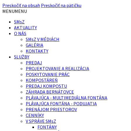
Preskočiť na obsah
Preskočiť na pätičku
MENU
MENU
SMsZ
AKTUALITY
O NÁS
SMsZ V MÉDIÁCH
GALÉRIA
KONTAKTY
SLUŽBY
PREDAJ
PROJEKTOVANIE A REALIZÁCIA
POSKYTOVANIE PRÁC
KOMPOSTÁREŇ
PREDAJ KOMPOSTU
ZÁHRADA BERNÁTOVCE
PLÁVAJÚCA - MULTIMEDIÁLNA FONTÁNA
PLÁVAJÚCA FONTÁNA - PODUJATIA
PRENÁJOM PRIESTOROV
CENNÍKY
V SPRÁVE SMsZ
FONTÁNY