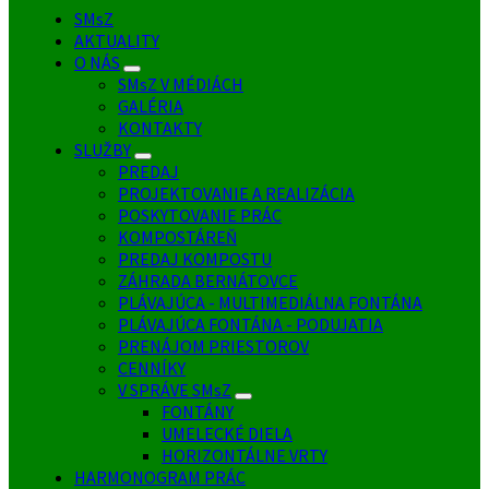
SMsZ
AKTUALITY
O NÁS
SMsZ V MÉDIÁCH
GALÉRIA
KONTAKTY
SLUŽBY
PREDAJ
PROJEKTOVANIE A REALIZÁCIA
POSKYTOVANIE PRÁC
KOMPOSTÁREŇ
PREDAJ KOMPOSTU
ZÁHRADA BERNÁTOVCE
PLÁVAJÚCA - MULTIMEDIÁLNA FONTÁNA
PLÁVAJÚCA FONTÁNA - PODUJATIA
PRENÁJOM PRIESTOROV
CENNÍKY
V SPRÁVE SMsZ
FONTÁNY
UMELECKÉ DIELA
HORIZONTÁLNE VRTY
HARMONOGRAM PRÁC