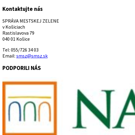
Kontaktujte nás
SPRÁVA MESTSKEJ ZELENE
v Košiciach
Rastislavova 79
040 01 Košice
Tel: 055/726 34 03
Email:
smsz@smsz.sk
PODPORILI NÁS