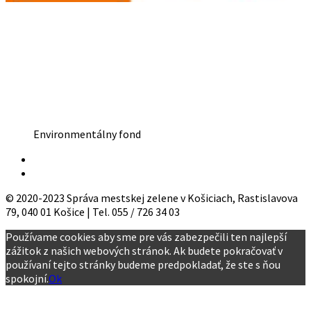
Environmentálny fond
© 2020-2023 Správa mestskej zelene v Košiciach, Rastislavova
79, 040 01 Košice | Tel. 055 / 726 34 03
Používame cookies aby sme pre vás zabezpečili ten najlepší
zážitok z našich webových stránok. Ak budete pokračovať v
používaní tejto stránky budeme predpokladať, že ste s ňou
spokojní.
Ok