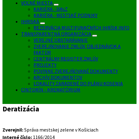
VOĽNÉ MIESTA
KARIÉRA - SMsZ
KARIÉRA - MESTSKÉ PODNIKY
IHRISKÁ
REZERVÁCIA MULTIFUNKČNÝCH IHRÍSK INFO
TRANSPARENTNÁ ORGANIZÁCIA
VEREJNÉ OBSTARÁVANIE
ZVEREJŇOVANIE ZMLÚV, OBJEDNÁVOK A
FAKTÚR
CENTRÁLNY REGISTER ZMLÚV
PROJEKTY
POVINNE ZVEREJŇOVANÉ DOKUMENTY
ARCHÍV DOKUMENTOV
LOKALITY ZARADENÉ DO PLÁNU KOSENIA
CINTORÍN - KREMATÓRIUM
Deratizácia
Zverejnil:
Správa mestskej zelene v Košiciach
Interné číslo:
1166/2014