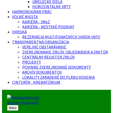
UMELECKÉ DIELA
HORIZONTÁLNE VRTY
HARMONOGRAM PRÁC
VOĽNÉ MIESTA
KARIÉRA - SMsZ
KARIÉRA - MESTSKÉ PODNIKY
IHRISKÁ
REZERVÁCIA MULTIFUNKČNÝCH IHRÍSK INFO
TRANSPARENTNÁ ORGANIZÁCIA
VEREJNÉ OBSTARÁVANIE
ZVEREJŇOVANIE ZMLÚV, OBJEDNÁVOK A FAKTÚR
CENTRÁLNY REGISTER ZMLÚV
PROJEKTY
POVINNE ZVEREJŇOVANÉ DOKUMENTY
ARCHÍV DOKUMENTOV
LOKALITY ZARADENÉ DO PLÁNU KOSENIA
CINTORÍN - KREMATÓRIUM
Menu