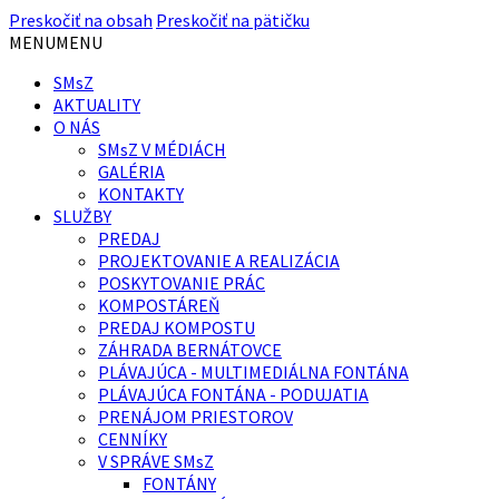
Preskočiť na obsah
Preskočiť na pätičku
MENU
MENU
SMsZ
AKTUALITY
O NÁS
SMsZ V MÉDIÁCH
GALÉRIA
KONTAKTY
SLUŽBY
PREDAJ
PROJEKTOVANIE A REALIZÁCIA
POSKYTOVANIE PRÁC
KOMPOSTÁREŇ
PREDAJ KOMPOSTU
ZÁHRADA BERNÁTOVCE
PLÁVAJÚCA - MULTIMEDIÁLNA FONTÁNA
PLÁVAJÚCA FONTÁNA - PODUJATIA
PRENÁJOM PRIESTOROV
CENNÍKY
V SPRÁVE SMsZ
FONTÁNY