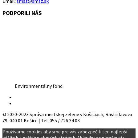
Email:
smsz@smsz.sk
PODPORILI NÁS
Environmentálny fond
© 2020-2023 Správa mestskej zelene v Košiciach, Rastislavova
79, 040 01 Košice | Tel. 055 / 726 34 03
Používame cookies aby sme pre vás zabezpečili ten najlepší
zážitok z našich webových stránok. Ak budete pokračovať v