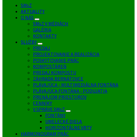
SMsZ
AKTUALITY
O NÁS
SMsZ V MÉDIÁCH
GALÉRIA
KONTAKTY
SLUŽBY
PREDAJ
PROJEKTOVANIE A REALIZÁCIA
POSKYTOVANIE PRÁC
KOMPOSTÁREŇ
PREDAJ KOMPOSTU
ZÁHRADA BERNÁTOVCE
PLÁVAJÚCA - MULTIMEDIÁLNA FONTÁNA
PLÁVAJÚCA FONTÁNA - PODUJATIA
PRENÁJOM PRIESTOROV
CENNÍKY
V SPRÁVE SMsZ
FONTÁNY
UMELECKÉ DIELA
HORIZONTÁLNE VRTY
HARMONOGRAM PRÁC