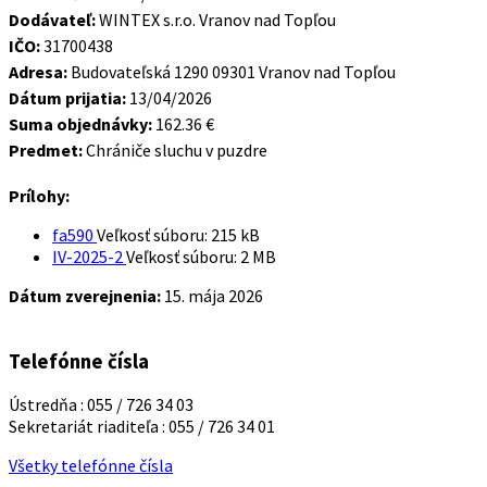
Dodávateľ:
WINTEX s.r.o. Vranov nad Topľou
IČO:
31700438
Adresa:
Budovateľská 1290 09301 Vranov nad Topľou
Dátum prijatia:
13/04/2026
Suma objednávky:
162.36 €
Predmet:
Chrániče sluchu v puzdre
Prílohy:
fa590
Veľkosť súboru:
215 kB
IV-2025-2
Veľkosť súboru:
2 MB
Dátum zverejnenia:
15. mája 2026
Telefónne čísla
Ústredňa : 055 / 726 34 03
Sekretariát riaditeľa : 055 / 726 34 01
Všetky telefónne čísla