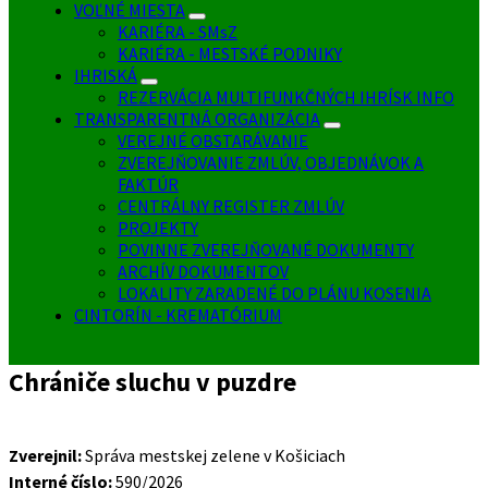
VOĽNÉ MIESTA
KARIÉRA - SMsZ
KARIÉRA - MESTSKÉ PODNIKY
IHRISKÁ
REZERVÁCIA MULTIFUNKČNÝCH IHRÍSK INFO
TRANSPARENTNÁ ORGANIZÁCIA
VEREJNÉ OBSTARÁVANIE
ZVEREJŇOVANIE ZMLÚV, OBJEDNÁVOK A
FAKTÚR
CENTRÁLNY REGISTER ZMLÚV
PROJEKTY
POVINNE ZVEREJŇOVANÉ DOKUMENTY
ARCHÍV DOKUMENTOV
LOKALITY ZARADENÉ DO PLÁNU KOSENIA
CINTORÍN - KREMATÓRIUM
Chrániče sluchu v puzdre
Zverejnil:
Správa mestskej zelene v Košiciach
Interné číslo:
590/2026