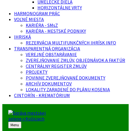
UMELECKÉ DIELA
HORIZONTÁLNE VRTY
HARMONOGRAM PRÁC
VOĽNÉ MIESTA
KARIÉRA - SMsZ
KARIÉRA - MESTSKÉ PODNIKY
IHRISKÁ
REZERVÁCIA MULTIFUNKČNÝCH IHRÍSK INFO
TRANSPARENTNÁ ORGANIZÁCIA
VEREJNÉ OBSTARÁVANIE
ZVEREJŇOVANIE ZMLÚV, OBJEDNÁVOK A FAKTÚR
CENTRÁLNY REGISTER ZMLÚV
PROJEKTY
POVINNE ZVEREJŇOVANÉ DOKUMENTY
ARCHÍV DOKUMENTOV
LOKALITY ZARADENÉ DO PLÁNU KOSENIA
CINTORÍN - KREMATÓRIUM
Menu