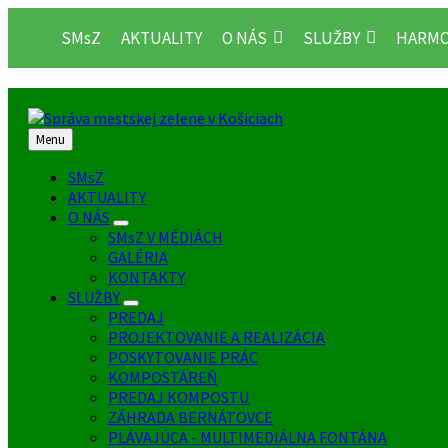
Preskočiť
Preskočiť
na
na
SMsZ
AKTUALITY
O NÁS
SLUŽBY
HARMO
obsah
pätičku
Menu
SMsZ
AKTUALITY
O NÁS
SMsZ V MÉDIÁCH
GALÉRIA
KONTAKTY
SLUŽBY
PREDAJ
PROJEKTOVANIE A REALIZÁCIA
POSKYTOVANIE PRÁC
KOMPOSTÁREŇ
PREDAJ KOMPOSTU
ZÁHRADA BERNÁTOVCE
PLÁVAJÚCA - MULTIMEDIÁLNA FONTÁNA