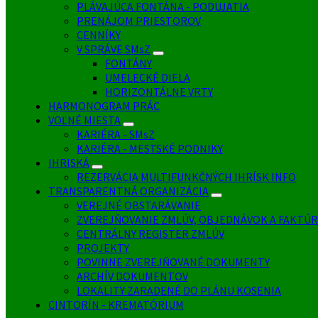
PLÁVAJÚCA FONTÁNA - PODUJATIA
PRENÁJOM PRIESTOROV
CENNÍKY
V SPRÁVE SMsZ
FONTÁNY
UMELECKÉ DIELA
HORIZONTÁLNE VRTY
HARMONOGRAM PRÁC
VOĽNÉ MIESTA
KARIÉRA - SMsZ
KARIÉRA - MESTSKÉ PODNIKY
IHRISKÁ
REZERVÁCIA MULTIFUNKČNÝCH IHRÍSK INFO
TRANSPARENTNÁ ORGANIZÁCIA
VEREJNÉ OBSTARÁVANIE
ZVEREJŇOVANIE ZMLÚV, OBJEDNÁVOK A FAKTÚR
CENTRÁLNY REGISTER ZMLÚV
PROJEKTY
POVINNE ZVEREJŇOVANÉ DOKUMENTY
ARCHÍV DOKUMENTOV
LOKALITY ZARADENÉ DO PLÁNU KOSENIA
CINTORÍN - KREMATÓRIUM