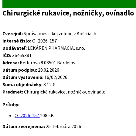
Chirurgické rukavice, nožničky, ovínadlo
Zverejnil:
Správa mestskej zelene v Košiciach
Interné číslo:
O_2026-157
Dodávateľ:
LEKÁREŇ PHARMACIA, s.r.o.
IČO:
36465381
Adresa:
Kellerova 8 08501 Bardejov
Dátum podpisu:
20.02.2026
Dátum vystavenia:
16/02/2026
Suma objednávky:
87.2 €
Predmet:
Chirurgické rukavice, nožničky, ovínadlo
Prílohy:
Veľkosť
O_2026-157
208 kB
súboru:
Dátum zverejnenia:
25. februára 2026