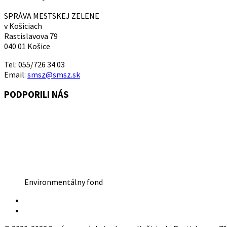
SPRÁVA MESTSKEJ ZELENE
v Košiciach
Rastislavova 79
040 01 Košice
Tel: 055/726 34 03
Email:
smsz@smsz.sk
PODPORILI NÁS
Environmentálny fond