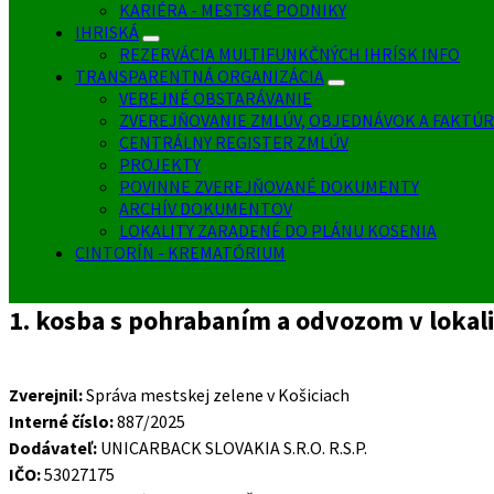
KARIÉRA - MESTSKÉ PODNIKY
IHRISKÁ
REZERVÁCIA MULTIFUNKČNÝCH IHRÍSK INFO
TRANSPARENTNÁ ORGANIZÁCIA
VEREJNÉ OBSTARÁVANIE
ZVEREJŇOVANIE ZMLÚV, OBJEDNÁVOK A FAKTÚR
CENTRÁLNY REGISTER ZMLÚV
PROJEKTY
POVINNE ZVEREJŇOVANÉ DOKUMENTY
ARCHÍV DOKUMENTOV
LOKALITY ZARADENÉ DO PLÁNU KOSENIA
CINTORÍN - KREMATÓRIUM
1. kosba s pohrabaním a odvozom v lokal
Zverejnil:
Správa mestskej zelene v Košiciach
Interné číslo:
887/2025
Dodávateľ:
UNICARBACK SLOVAKIA S.R.O. R.S.P.
IČO:
53027175