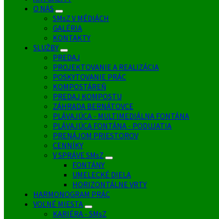
O NÁS
SMsZ V MÉDIÁCH
GALÉRIA
KONTAKTY
SLUŽBY
PREDAJ
PROJEKTOVANIE A REALIZÁCIA
POSKYTOVANIE PRÁC
KOMPOSTÁREŇ
PREDAJ KOMPOSTU
ZÁHRADA BERNÁTOVCE
PLÁVAJÚCA - MULTIMEDIÁLNA FONTÁNA
PLÁVAJÚCA FONTÁNA - PODUJATIA
PRENÁJOM PRIESTOROV
CENNÍKY
V SPRÁVE SMsZ
FONTÁNY
UMELECKÉ DIELA
HORIZONTÁLNE VRTY
HARMONOGRAM PRÁC
VOĽNÉ MIESTA
KARIÉRA - SMsZ