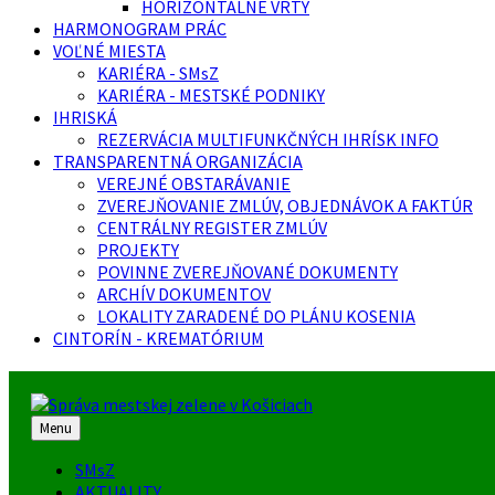
HORIZONTÁLNE VRTY
HARMONOGRAM PRÁC
VOĽNÉ MIESTA
KARIÉRA - SMsZ
KARIÉRA - MESTSKÉ PODNIKY
IHRISKÁ
REZERVÁCIA MULTIFUNKČNÝCH IHRÍSK INFO
TRANSPARENTNÁ ORGANIZÁCIA
VEREJNÉ OBSTARÁVANIE
ZVEREJŇOVANIE ZMLÚV, OBJEDNÁVOK A FAKTÚR
CENTRÁLNY REGISTER ZMLÚV
PROJEKTY
POVINNE ZVEREJŇOVANÉ DOKUMENTY
ARCHÍV DOKUMENTOV
LOKALITY ZARADENÉ DO PLÁNU KOSENIA
CINTORÍN - KREMATÓRIUM
Menu
SMsZ
AKTUALITY