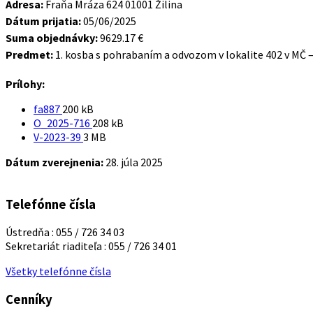
Adresa:
Fraňa Mráza 624 01001 Žilina
Dátum prijatia:
05/06/2025
Suma objednávky:
9629.17 €
Predmet:
1. kosba s pohrabaním a odvozom v lokalite 402 v MČ 
Prílohy:
Veľkosť
fa887
200 kB
súboru:
Veľkosť
O_2025-716
208 kB
Veľkosť
súboru:
V-2023-39
3 MB
súboru:
Dátum zverejnenia:
28. júla 2025
Telefónne čísla
Ústredňa : 055 / 726 34 03
Sekretariát riaditeľa : 055 / 726 34 01
Všetky telefónne čísla
Cenníky