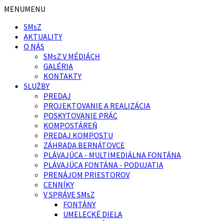
Preskočiť
Preskočiť
MENU
MENU
na
na
SMsZ
obsah
pätičku
AKTUALITY
O NÁS
SMsZ V MÉDIÁCH
GALÉRIA
KONTAKTY
SLUŽBY
PREDAJ
PROJEKTOVANIE A REALIZÁCIA
POSKYTOVANIE PRÁC
KOMPOSTÁREŇ
PREDAJ KOMPOSTU
ZÁHRADA BERNÁTOVCE
PLÁVAJÚCA - MULTIMEDIÁLNA FONTÁNA
PLÁVAJÚCA FONTÁNA - PODUJATIA
PRENÁJOM PRIESTOROV
CENNÍKY
V SPRÁVE SMsZ
FONTÁNY
UMELECKÉ DIELA