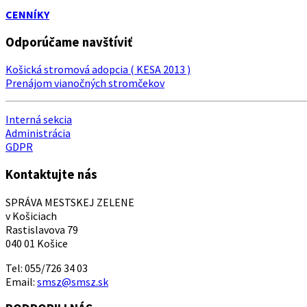
CENNÍKY
Odporúčame navštíviť
Košická stromová adopcia ( KESA 2013 )
Prenájom vianočných stromčekov
Interná sekcia
Administrácia
GDPR
Kontaktujte nás
SPRÁVA MESTSKEJ ZELENE
v Košiciach
Rastislavova 79
040 01 Košice
Tel: 055/726 34 03
Email:
smsz@smsz.sk