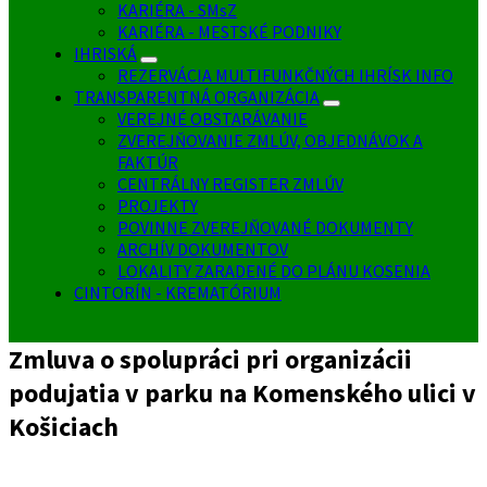
KARIÉRA - SMsZ
KARIÉRA - MESTSKÉ PODNIKY
IHRISKÁ
REZERVÁCIA MULTIFUNKČNÝCH IHRÍSK INFO
TRANSPARENTNÁ ORGANIZÁCIA
VEREJNÉ OBSTARÁVANIE
ZVEREJŇOVANIE ZMLÚV, OBJEDNÁVOK A
FAKTÚR
CENTRÁLNY REGISTER ZMLÚV
PROJEKTY
POVINNE ZVEREJŇOVANÉ DOKUMENTY
ARCHÍV DOKUMENTOV
LOKALITY ZARADENÉ DO PLÁNU KOSENIA
CINTORÍN - KREMATÓRIUM
Zmluva o spolupráci pri organizácii
podujatia v parku na Komenského ulici v
Košiciach