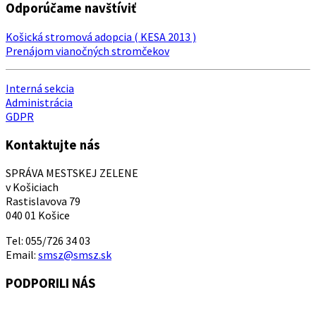
Odporúčame navštíviť
Košická stromová adopcia ( KESA 2013 )
Prenájom vianočných stromčekov
Interná sekcia
Administrácia
GDPR
Kontaktujte nás
SPRÁVA MESTSKEJ ZELENE
v Košiciach
Rastislavova 79
040 01 Košice
Tel: 055/726 34 03
Email:
smsz@smsz.sk
PODPORILI NÁS