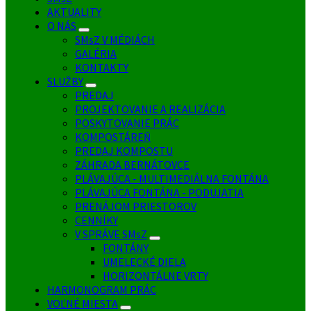
AKTUALITY
O NÁS
SMsZ V MÉDIÁCH
GALÉRIA
KONTAKTY
SLUŽBY
PREDAJ
PROJEKTOVANIE A REALIZÁCIA
POSKYTOVANIE PRÁC
KOMPOSTÁREŇ
PREDAJ KOMPOSTU
ZÁHRADA BERNÁTOVCE
PLÁVAJÚCA - MULTIMEDIÁLNA FONTÁNA
PLÁVAJÚCA FONTÁNA - PODUJATIA
PRENÁJOM PRIESTOROV
CENNÍKY
V SPRÁVE SMsZ
FONTÁNY
UMELECKÉ DIELA
HORIZONTÁLNE VRTY
HARMONOGRAM PRÁC
VOĽNÉ MIESTA