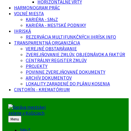
HORIZONTÁLNE VRTY
HARMONOGRAM PRÁC
VOĽNÉ MIESTA
KARIÉRA - SMsZ
KARIÉRA - MESTSKÉ PODNIKY
IHRISKÁ
REZERVÁCIA MULTIFUNKČNÝCH IHRÍSK INFO
TRANSPARENTNÁ ORGANIZÁCIA
VEREJNÉ OBSTARÁVANIE
ZVEREJŇOVANIE ZMLÚV, OBJEDNÁVOK A FAKTÚR
CENTRÁLNY REGISTER ZMLÚV
PROJEKTY
POVINNE ZVEREJŇOVANÉ DOKUMENTY
ARCHÍV DOKUMENTOV
LOKALITY ZARADENÉ DO PLÁNU KOSENIA
CINTORÍN - KREMATÓRIUM
Menu
SMsZ