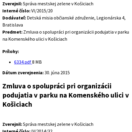
Zverejnil:
Správa mestskej zelene v Košiciach
Interné číslo:
VI/2015/20
Dodávateľ:
Detská misia občianské združenie, Legionárska 4,
Bratislava
Predmet:
Zmluva o spolupráci pri organizácii podujatia v parku
na Komenského ulici v Košiciach
Prílohy:
Veľkosť
6334.pdf
8 MB
súboru:
Dátum zverejnenia:
30. júna 2015
Zmluva o spolupráci pri organizácii
podujatia v parku na Komenského ulici v
Košiciach
Zverejnil:
Správa mestskej zelene v Košiciach
Interné číslo:
IV/2014/32