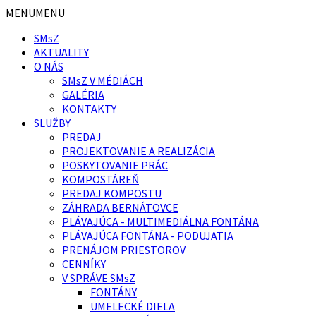
Preskočiť
Preskočiť
MENU
MENU
na
na
SMsZ
obsah
pätičku
AKTUALITY
O NÁS
SMsZ V MÉDIÁCH
GALÉRIA
KONTAKTY
SLUŽBY
PREDAJ
PROJEKTOVANIE A REALIZÁCIA
POSKYTOVANIE PRÁC
KOMPOSTÁREŇ
PREDAJ KOMPOSTU
ZÁHRADA BERNÁTOVCE
PLÁVAJÚCA - MULTIMEDIÁLNA FONTÁNA
PLÁVAJÚCA FONTÁNA - PODUJATIA
PRENÁJOM PRIESTOROV
CENNÍKY
V SPRÁVE SMsZ
FONTÁNY
UMELECKÉ DIELA