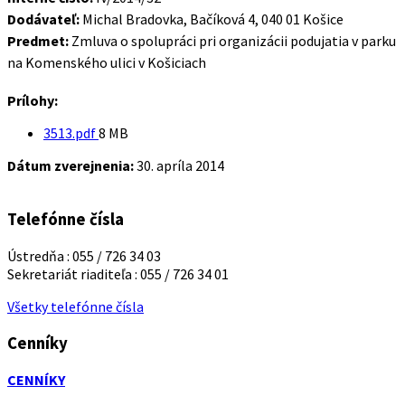
Dodávateľ:
Michal Bradovka, Bačíková 4, 040 01 Košice
Predmet:
Zmluva o spolupráci pri organizácii podujatia v parku
na Komenského ulici v Košiciach
Prílohy:
Veľkosť
3513.pdf
8 MB
súboru:
Dátum zverejnenia:
30. apríla 2014
Telefónne čísla
Ústredňa : 055 / 726 34 03
Sekretariát riaditeľa : 055 / 726 34 01
Všetky telefónne čísla
Cenníky
CENNÍKY