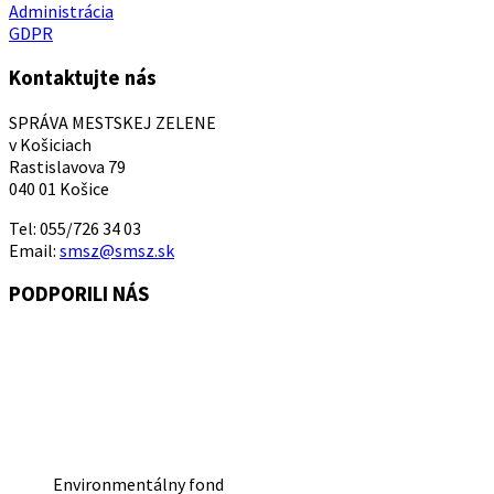
Administrácia
GDPR
Kontaktujte nás
SPRÁVA MESTSKEJ ZELENE
v Košiciach
Rastislavova 79
040 01 Košice
Tel: 055/726 34 03
Email:
smsz@smsz.sk
PODPORILI NÁS
Environmentálny fond