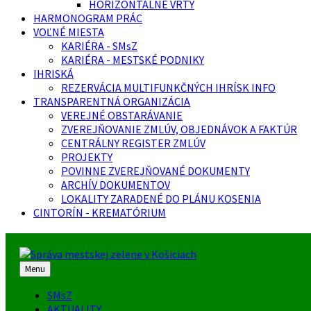
HORIZONTÁLNE VRTY
HARMONOGRAM PRÁC
VOĽNÉ MIESTA
KARIÉRA - SMsZ
KARIÉRA - MESTSKÉ PODNIKY
IHRISKÁ
REZERVÁCIA MULTIFUNKČNÝCH IHRÍSK INFO
TRANSPARENTNÁ ORGANIZÁCIA
VEREJNÉ OBSTARÁVANIE
ZVEREJŇOVANIE ZMLÚV, OBJEDNÁVOK A FAKTÚR
CENTRÁLNY REGISTER ZMLÚV
PROJEKTY
POVINNE ZVEREJŇOVANÉ DOKUMENTY
ARCHÍV DOKUMENTOV
LOKALITY ZARADENÉ DO PLÁNU KOSENIA
CINTORÍN - KREMATÓRIUM
Menu
SMsZ
AKTUALITY