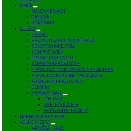
O NÁS
SMsZ V MÉDIÁCH
GALÉRIA
KONTAKTY
SLUŽBY
PREDAJ
PROJEKTOVANIE A REALIZÁCIA
POSKYTOVANIE PRÁC
KOMPOSTÁREŇ
PREDAJ KOMPOSTU
ZÁHRADA BERNÁTOVCE
PLÁVAJÚCA - MULTIMEDIÁLNA FONTÁNA
PLÁVAJÚCA FONTÁNA - PODUJATIA
PRENÁJOM PRIESTOROV
CENNÍKY
V SPRÁVE SMsZ
FONTÁNY
UMELECKÉ DIELA
HORIZONTÁLNE VRTY
HARMONOGRAM PRÁC
VOĽNÉ MIESTA
KARIÉRA - SMsZ