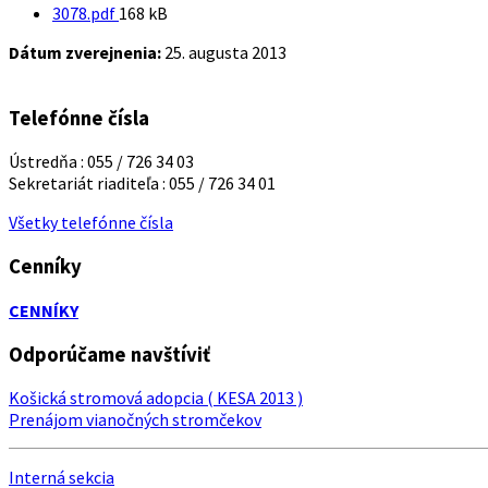
Veľkosť
3078.pdf
168 kB
súboru:
Dátum zverejnenia:
25. augusta 2013
Telefónne čísla
Ústredňa : 055 / 726 34 03
Sekretariát riaditeľa : 055 / 726 34 01
Všetky telefónne čísla
Cenníky
CENNÍKY
Odporúčame navštíviť
Košická stromová adopcia ( KESA 2013 )
Prenájom vianočných stromčekov
Interná sekcia