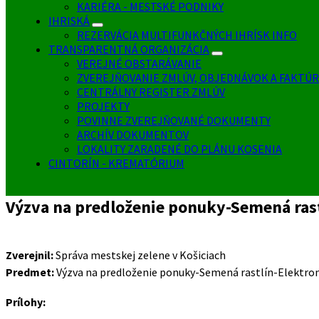
KARIÉRA - MESTSKÉ PODNIKY
IHRISKÁ
REZERVÁCIA MULTIFUNKČNÝCH IHRÍSK INFO
TRANSPARENTNÁ ORGANIZÁCIA
VEREJNÉ OBSTARÁVANIE
ZVEREJŇOVANIE ZMLÚV, OBJEDNÁVOK A FAKTÚR
CENTRÁLNY REGISTER ZMLÚV
PROJEKTY
POVINNE ZVEREJŇOVANÉ DOKUMENTY
ARCHÍV DOKUMENTOV
LOKALITY ZARADENÉ DO PLÁNU KOSENIA
CINTORÍN - KREMATÓRIUM
Výzva na predloženie ponuky-Semená rast
Zverejnil:
Správa mestskej zelene v Košiciach
Predmet:
Výzva na predloženie ponuky-Semená rastlín-Elektron
Prílohy: