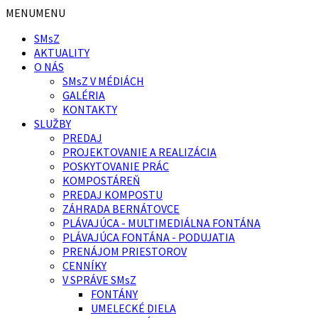
Preskočiť
Preskočiť
MENU
MENU
na
na
SMsZ
obsah
pätičku
AKTUALITY
O NÁS
SMsZ V MÉDIÁCH
GALÉRIA
KONTAKTY
SLUŽBY
PREDAJ
PROJEKTOVANIE A REALIZÁCIA
POSKYTOVANIE PRÁC
KOMPOSTÁREŇ
PREDAJ KOMPOSTU
ZÁHRADA BERNÁTOVCE
PLÁVAJÚCA - MULTIMEDIÁLNA FONTÁNA
PLÁVAJÚCA FONTÁNA - PODUJATIA
PRENÁJOM PRIESTOROV
CENNÍKY
V SPRÁVE SMsZ
FONTÁNY
UMELECKÉ DIELA