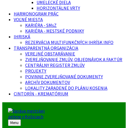
UMELECKÉ DIELA
HORIZONTÁLNE VRTY
HARMONOGRAM PRÁC
VOĽNÉ MIESTA
KARIÉRA - SMsZ
KARIÉRA - MESTSKÉ PODNIKY
IHRISKÁ
REZERVÁCIA MULTIFUNKČNÝCH IHRÍSK INFO
TRANSPARENTNÁ ORGANIZÁCIA
VEREJNÉ OBSTARÁVANIE
ZVEREJŇOVANIE ZMLÚV, OBJEDNÁVOK A FAKTÚR
CENTRÁLNY REGISTER ZMLÚV
PROJEKTY
POVINNE ZVEREJŇOVANÉ DOKUMENTY
ARCHÍV DOKUMENTOV
LOKALITY ZARADENÉ DO PLÁNU KOSENIA
CINTORÍN - KREMATÓRIUM
Menu