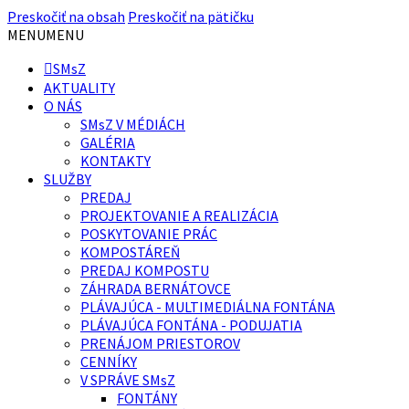
Preskočiť na obsah
Preskočiť na pätičku
MENU
MENU
SMsZ
AKTUALITY
O NÁS
SMsZ V MÉDIÁCH
GALÉRIA
KONTAKTY
SLUŽBY
PREDAJ
PROJEKTOVANIE A REALIZÁCIA
POSKYTOVANIE PRÁC
KOMPOSTÁREŇ
PREDAJ KOMPOSTU
ZÁHRADA BERNÁTOVCE
PLÁVAJÚCA - MULTIMEDIÁLNA FONTÁNA
PLÁVAJÚCA FONTÁNA - PODUJATIA
PRENÁJOM PRIESTOROV
CENNÍKY
V SPRÁVE SMsZ
FONTÁNY