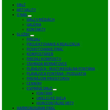
SMsZ
AKTUALITY
O NÁS
SMsZ V MÉDIÁCH
GALÉRIA
KONTAKTY
SLUŽBY
PREDAJ
PROJEKTOVANIE A REALIZÁCIA
POSKYTOVANIE PRÁC
KOMPOSTÁREŇ
PREDAJ KOMPOSTU
ZÁHRADA BERNÁTOVCE
PLÁVAJÚCA - MULTIMEDIÁLNA FONTÁNA
PLÁVAJÚCA FONTÁNA - PODUJATIA
PRENÁJOM PRIESTOROV
CENNÍKY
V SPRÁVE SMsZ
FONTÁNY
UMELECKÉ DIELA
HORIZONTÁLNE VRTY
HARMONOGRAM PRÁC