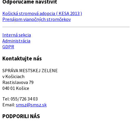
Odporúčame navštíviť
Košická stromová adopcia ( KESA 2013 )
Prenájom vianočných stromčekov
Interná sekcia
Administrácia
GDPR
Kontaktujte nás
SPRÁVA MESTSKEJ ZELENE
v Košiciach
Rastislavova 79
040 01 Košice
Tel: 055/726 34 03
Email:
smsz@smsz.sk
PODPORILI NÁS