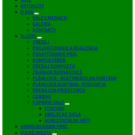
AKTUALITY
O NÁS
SMsZ V MÉDIÁCH
GALÉRIA
KONTAKTY
SLUŽBY
PREDAJ
PROJEKTOVANIE A REALIZÁCIA
POSKYTOVANIE PRÁC
KOMPOSTÁREŇ
PREDAJ KOMPOSTU
ZÁHRADA BERNÁTOVCE
PLÁVAJÚCA - MULTIMEDIÁLNA FONTÁNA
PLÁVAJÚCA FONTÁNA - PODUJATIA
PRENÁJOM PRIESTOROV
CENNÍKY
V SPRÁVE SMsZ
FONTÁNY
UMELECKÉ DIELA
HORIZONTÁLNE VRTY
HARMONOGRAM PRÁC
VOĽNÉ MIESTA