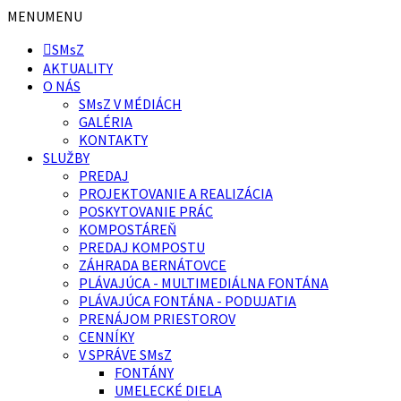
Preskočiť
Preskočiť
MENU
MENU
na
na
SMsZ
obsah
pätičku
AKTUALITY
O NÁS
SMsZ V MÉDIÁCH
GALÉRIA
KONTAKTY
SLUŽBY
PREDAJ
PROJEKTOVANIE A REALIZÁCIA
POSKYTOVANIE PRÁC
KOMPOSTÁREŇ
PREDAJ KOMPOSTU
ZÁHRADA BERNÁTOVCE
PLÁVAJÚCA - MULTIMEDIÁLNA FONTÁNA
PLÁVAJÚCA FONTÁNA - PODUJATIA
PRENÁJOM PRIESTOROV
CENNÍKY
V SPRÁVE SMsZ
FONTÁNY
UMELECKÉ DIELA