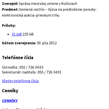
Zverejnil:
Správa mestskej zelene v Košiciach
Predmet:
Semená rastlín – Výzva na predloženie ponuky-
elektronická aukcia-prieskum trhu
Prílohy:
Veľkosť
31.pdf
225 kB
súboru:
Dátum zverejnenia:
30. júla 2012
Telefónne čísla
Ústredňa : 055 / 726 34 03
Sekretariát riaditeľa : 055 / 726 34 01
Všetky telefónne čísla
Cenníky
CENNÍKY