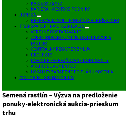
KARIÉRA - SMsZ
KARIÉRA - MESTSKÉ PODNIKY
IHRISKÁ
REZERVÁCIA MULTIFUNKČNÝCH IHRÍSK INFO
TRANSPARENTNÁ ORGANIZÁCIA
VEREJNÉ OBSTARÁVANIE
ZVEREJŇOVANIE ZMLÚV, OBJEDNÁVOK A
FAKTÚR
CENTRÁLNY REGISTER ZMLÚV
PROJEKTY
POVINNE ZVEREJŇOVANÉ DOKUMENTY
ARCHÍV DOKUMENTOV
LOKALITY ZARADENÉ DO PLÁNU KOSENIA
CINTORÍN - KREMATÓRIUM
Semená rastlín – Výzva na predloženie
ponuky-elektronická aukcia-prieskum
trhu