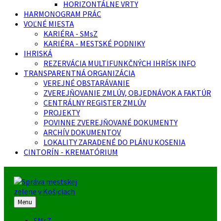
HORIZONTÁLNE VRTY
HARMONOGRAM PRÁC
VOĽNÉ MIESTA
KARIÉRA - SMsZ
KARIÉRA - MESTSKÉ PODNIKY
IHRISKÁ
REZERVÁCIA MULTIFUNKČNÝCH IHRÍSK INFO
TRANSPARENTNÁ ORGANIZÁCIA
VEREJNÉ OBSTARÁVANIE
ZVEREJŇOVANIE ZMLÚV, OBJEDNÁVOK A FAKTÚR
CENTRÁLNY REGISTER ZMLÚV
PROJEKTY
POVINNE ZVEREJŇOVANÉ DOKUMENTY
ARCHÍV DOKUMENTOV
LOKALITY ZARADENÉ DO PLÁNU KOSENIA
CINTORÍN - KREMATÓRIUM
Menu
SMsZ