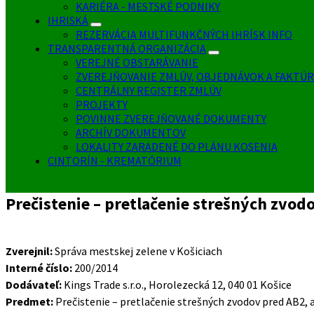
KARIÉRA - MESTSKÉ PODNIKY
IHRISKÁ
REZERVÁCIA MULTIFUNKČNÝCH IHRÍSK INFO
TRANSPARENTNÁ ORGANIZÁCIA
VEREJNÉ OBSTARÁVANIE
ZVEREJŇOVANIE ZMLÚV, OBJEDNÁVOK A FAKTÚR
CENTRÁLNY REGISTER ZMLÚV
PROJEKTY
POVINNE ZVEREJŇOVANÉ DOKUMENTY
ARCHÍV DOKUMENTOV
LOKALITY ZARADENÉ DO PLÁNU KOSENIA
CINTORÍN - KREMATÓRIUM
Prečistenie – pretlačenie strešných zvodo
Zverejnil:
Správa mestskej zelene v Košiciach
Interné číslo:
200/2014
Dodávateľ:
Kings Trade s.r.o., Horolezecká 12, 040 01 Košice
Predmet:
Prečistenie – pretlačenie strešných zvodov pred AB2, 