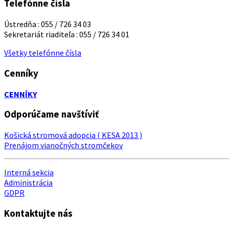
Telefónne čísla
Ústredňa : 055 / 726 34 03
Sekretariát riaditeľa : 055 / 726 34 01
Všetky telefónne čísla
Cenníky
CENNÍKY
Odporúčame navštíviť
Košická stromová adopcia ( KESA 2013 )
Prenájom vianočných stromčekov
Interná sekcia
Administrácia
GDPR
Kontaktujte nás