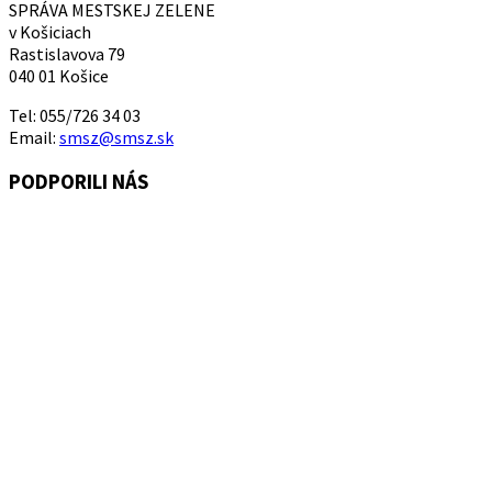
SPRÁVA MESTSKEJ ZELENE
v Košiciach
Rastislavova 79
040 01 Košice
Tel: 055/726 34 03
Email:
smsz@smsz.sk
PODPORILI NÁS