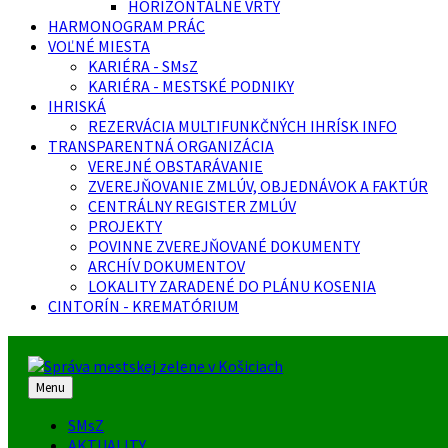
HORIZONTÁLNE VRTY
HARMONOGRAM PRÁC
VOĽNÉ MIESTA
KARIÉRA - SMsZ
KARIÉRA - MESTSKÉ PODNIKY
IHRISKÁ
REZERVÁCIA MULTIFUNKČNÝCH IHRÍSK INFO
TRANSPARENTNÁ ORGANIZÁCIA
VEREJNÉ OBSTARÁVANIE
ZVEREJŇOVANIE ZMLÚV, OBJEDNÁVOK A FAKTÚR
CENTRÁLNY REGISTER ZMLÚV
PROJEKTY
POVINNE ZVEREJŇOVANÉ DOKUMENTY
ARCHÍV DOKUMENTOV
LOKALITY ZARADENÉ DO PLÁNU KOSENIA
CINTORÍN - KREMATÓRIUM
Menu
SMsZ
AKTUALITY