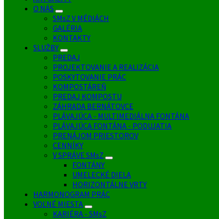
O NÁS
SMsZ V MÉDIÁCH
GALÉRIA
KONTAKTY
SLUŽBY
PREDAJ
PROJEKTOVANIE A REALIZÁCIA
POSKYTOVANIE PRÁC
KOMPOSTÁREŇ
PREDAJ KOMPOSTU
ZÁHRADA BERNÁTOVCE
PLÁVAJÚCA - MULTIMEDIÁLNA FONTÁNA
PLÁVAJÚCA FONTÁNA - PODUJATIA
PRENÁJOM PRIESTOROV
CENNÍKY
V SPRÁVE SMsZ
FONTÁNY
UMELECKÉ DIELA
HORIZONTÁLNE VRTY
HARMONOGRAM PRÁC
VOĽNÉ MIESTA
KARIÉRA - SMsZ