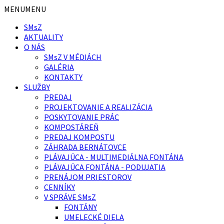
Preskočiť
Preskočiť
MENU
MENU
na
na
SMsZ
obsah
pätičku
AKTUALITY
O NÁS
SMsZ V MÉDIÁCH
GALÉRIA
KONTAKTY
SLUŽBY
PREDAJ
PROJEKTOVANIE A REALIZÁCIA
POSKYTOVANIE PRÁC
KOMPOSTÁREŇ
PREDAJ KOMPOSTU
ZÁHRADA BERNÁTOVCE
PLÁVAJÚCA - MULTIMEDIÁLNA FONTÁNA
PLÁVAJÚCA FONTÁNA - PODUJATIA
PRENÁJOM PRIESTOROV
CENNÍKY
V SPRÁVE SMsZ
FONTÁNY
UMELECKÉ DIELA