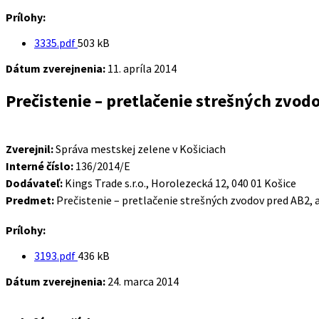
Prílohy:
Veľkosť
3335.pdf
503 kB
súboru:
Dátum zverejnenia:
11. apríla 2014
Prečistenie – pretlačenie strešných zvodo
Zverejnil:
Správa mestskej zelene v Košiciach
Interné číslo:
136/2014/E
Dodávateľ:
Kings Trade s.r.o., Horolezecká 12, 040 01 Košice
Predmet:
Prečistenie – pretlačenie strešných zvodov pred AB2, 
Prílohy:
Veľkosť
3193.pdf
436 kB
súboru:
Dátum zverejnenia:
24. marca 2014