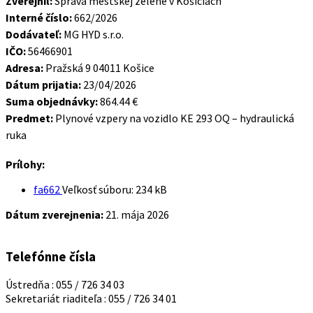
Zverejnil:
Správa mestskej zelene v Košiciach
Interné číslo:
662/2026
Dodávateľ:
MG HYD s.r.o.
IČO:
56466901
Adresa:
Pražská 9 04011 Košice
Dátum prijatia:
23/04/2026
Suma objednávky:
864.44 €
Predmet:
Plynové vzpery na vozidlo KE 293 OQ – hydraulická
ruka
Prílohy:
fa662
Veľkosť súboru:
234 kB
Dátum zverejnenia:
21. mája 2026
Telefónne čísla
Ústredňa : 055 / 726 34 03
Sekretariát riaditeľa : 055 / 726 34 01