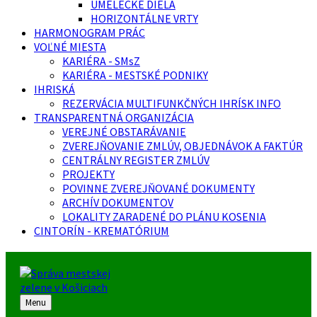
UMELECKÉ DIELA
HORIZONTÁLNE VRTY
HARMONOGRAM PRÁC
VOĽNÉ MIESTA
KARIÉRA - SMsZ
KARIÉRA - MESTSKÉ PODNIKY
IHRISKÁ
REZERVÁCIA MULTIFUNKČNÝCH IHRÍSK INFO
TRANSPARENTNÁ ORGANIZÁCIA
VEREJNÉ OBSTARÁVANIE
ZVEREJŇOVANIE ZMLÚV, OBJEDNÁVOK A FAKTÚR
CENTRÁLNY REGISTER ZMLÚV
PROJEKTY
POVINNE ZVEREJŇOVANÉ DOKUMENTY
ARCHÍV DOKUMENTOV
LOKALITY ZARADENÉ DO PLÁNU KOSENIA
CINTORÍN - KREMATÓRIUM
Menu