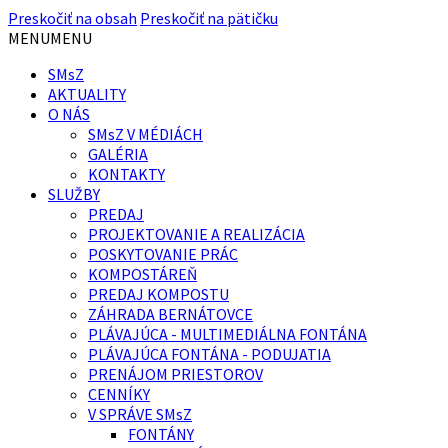
Preskočiť na obsah
Preskočiť na pätičku
MENU
MENU
SMsZ
AKTUALITY
O NÁS
SMsZ V MÉDIÁCH
GALÉRIA
KONTAKTY
SLUŽBY
PREDAJ
PROJEKTOVANIE A REALIZÁCIA
POSKYTOVANIE PRÁC
KOMPOSTÁREŇ
PREDAJ KOMPOSTU
ZÁHRADA BERNÁTOVCE
PLÁVAJÚCA - MULTIMEDIÁLNA FONTÁNA
PLÁVAJÚCA FONTÁNA - PODUJATIA
PRENÁJOM PRIESTOROV
CENNÍKY
V SPRÁVE SMsZ
FONTÁNY