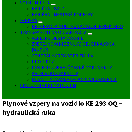
VOĽNÉ MIESTA
KARIÉRA - SMsZ
KARIÉRA - MESTSKÉ PODNIKY
IHRISKÁ
REZERVÁCIA MULTIFUNKČNÝCH IHRÍSK INFO
TRANSPARENTNÁ ORGANIZÁCIA
VEREJNÉ OBSTARÁVANIE
ZVEREJŇOVANIE ZMLÚV, OBJEDNÁVOK A
FAKTÚR
CENTRÁLNY REGISTER ZMLÚV
PROJEKTY
POVINNE ZVEREJŇOVANÉ DOKUMENTY
ARCHÍV DOKUMENTOV
LOKALITY ZARADENÉ DO PLÁNU KOSENIA
CINTORÍN - KREMATÓRIUM
Plynové vzpery na vozidlo KE 293 OQ –
hydraulická ruka