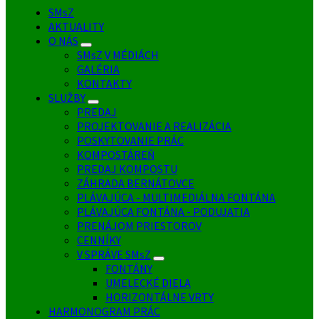
SMsZ
AKTUALITY
O NÁS
SMsZ V MÉDIÁCH
GALÉRIA
KONTAKTY
SLUŽBY
PREDAJ
PROJEKTOVANIE A REALIZÁCIA
POSKYTOVANIE PRÁC
KOMPOSTÁREŇ
PREDAJ KOMPOSTU
ZÁHRADA BERNÁTOVCE
PLÁVAJÚCA - MULTIMEDIÁLNA FONTÁNA
PLÁVAJÚCA FONTÁNA - PODUJATIA
PRENÁJOM PRIESTOROV
CENNÍKY
V SPRÁVE SMsZ
FONTÁNY
UMELECKÉ DIELA
HORIZONTÁLNE VRTY
HARMONOGRAM PRÁC