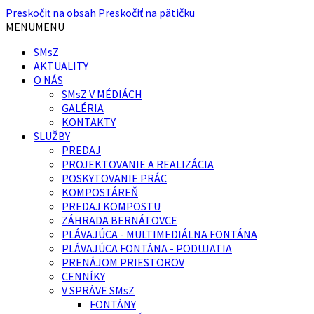
Preskočiť na obsah
Preskočiť na pätičku
MENU
MENU
SMsZ
AKTUALITY
O NÁS
SMsZ V MÉDIÁCH
GALÉRIA
KONTAKTY
SLUŽBY
PREDAJ
PROJEKTOVANIE A REALIZÁCIA
POSKYTOVANIE PRÁC
KOMPOSTÁREŇ
PREDAJ KOMPOSTU
ZÁHRADA BERNÁTOVCE
PLÁVAJÚCA - MULTIMEDIÁLNA FONTÁNA
PLÁVAJÚCA FONTÁNA - PODUJATIA
PRENÁJOM PRIESTOROV
CENNÍKY
V SPRÁVE SMsZ
FONTÁNY