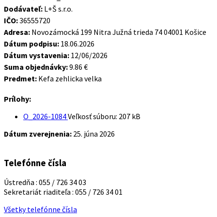
Dodávateľ:
L+Š s.r.o.
IČO:
36555720
Adresa:
Novozámocká 199 Nitra Južná trieda 74 04001 Košice
Dátum podpisu:
18.06.2026
Dátum vystavenia:
12/06/2026
Suma objednávky:
9.86 €
Predmet:
Kefa zehlicka velka
Prílohy:
O_2026-1084
Veľkosť súboru:
207 kB
Dátum zverejnenia:
25. júna 2026
Telefónne čísla
Ústredňa : 055 / 726 34 03
Sekretariát riaditeľa : 055 / 726 34 01
Všetky telefónne čísla