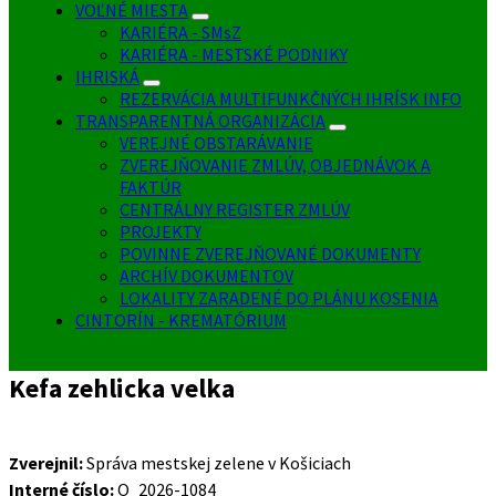
VOĽNÉ MIESTA
KARIÉRA - SMsZ
KARIÉRA - MESTSKÉ PODNIKY
IHRISKÁ
REZERVÁCIA MULTIFUNKČNÝCH IHRÍSK INFO
TRANSPARENTNÁ ORGANIZÁCIA
VEREJNÉ OBSTARÁVANIE
ZVEREJŇOVANIE ZMLÚV, OBJEDNÁVOK A
FAKTÚR
CENTRÁLNY REGISTER ZMLÚV
PROJEKTY
POVINNE ZVEREJŇOVANÉ DOKUMENTY
ARCHÍV DOKUMENTOV
LOKALITY ZARADENÉ DO PLÁNU KOSENIA
CINTORÍN - KREMATÓRIUM
Kefa zehlicka velka
Zverejnil:
Správa mestskej zelene v Košiciach
Interné číslo:
O_2026-1084