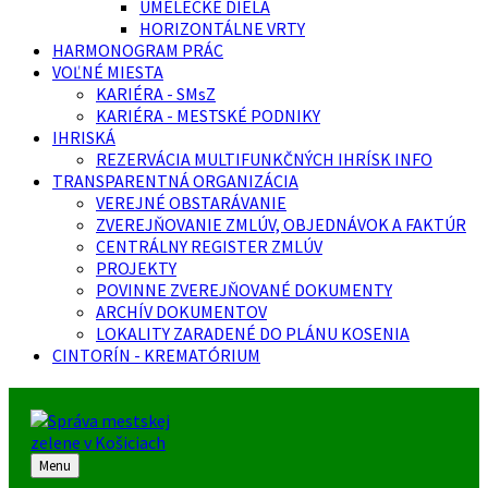
UMELECKÉ DIELA
HORIZONTÁLNE VRTY
HARMONOGRAM PRÁC
VOĽNÉ MIESTA
KARIÉRA - SMsZ
KARIÉRA - MESTSKÉ PODNIKY
IHRISKÁ
REZERVÁCIA MULTIFUNKČNÝCH IHRÍSK INFO
TRANSPARENTNÁ ORGANIZÁCIA
VEREJNÉ OBSTARÁVANIE
ZVEREJŇOVANIE ZMLÚV, OBJEDNÁVOK A FAKTÚR
CENTRÁLNY REGISTER ZMLÚV
PROJEKTY
POVINNE ZVEREJŇOVANÉ DOKUMENTY
ARCHÍV DOKUMENTOV
LOKALITY ZARADENÉ DO PLÁNU KOSENIA
CINTORÍN - KREMATÓRIUM
Menu