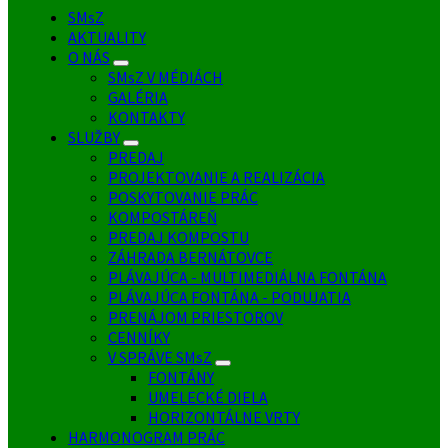
SMsZ
AKTUALITY
O NÁS
SMsZ V MÉDIÁCH
GALÉRIA
KONTAKTY
SLUŽBY
PREDAJ
PROJEKTOVANIE A REALIZÁCIA
POSKYTOVANIE PRÁC
KOMPOSTÁREŇ
PREDAJ KOMPOSTU
ZÁHRADA BERNÁTOVCE
PLÁVAJÚCA - MULTIMEDIÁLNA FONTÁNA
PLÁVAJÚCA FONTÁNA - PODUJATIA
PRENÁJOM PRIESTOROV
CENNÍKY
V SPRÁVE SMsZ
FONTÁNY
UMELECKÉ DIELA
HORIZONTÁLNE VRTY
HARMONOGRAM PRÁC