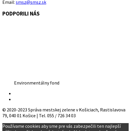
Email:
smsz@smsz.sk
PODPORILI NÁS
Environmentálny fond
© 2020-2023 Správa mestskej zelene v Košiciach, Rastislavova
79, 040 01 Košice | Tel. 055 / 726 34 03
Používame cookies aby sme pre vás zabezpečili ten najlepší