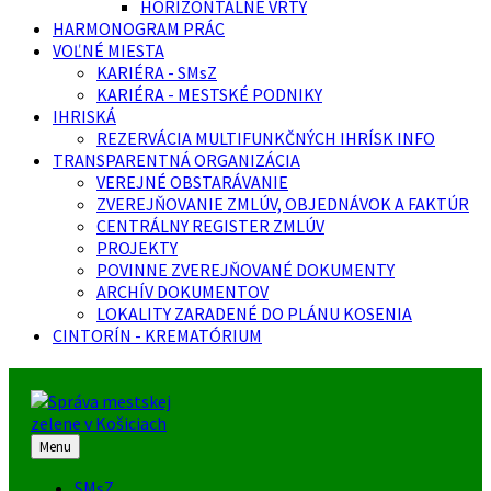
HORIZONTÁLNE VRTY
HARMONOGRAM PRÁC
VOĽNÉ MIESTA
KARIÉRA - SMsZ
KARIÉRA - MESTSKÉ PODNIKY
IHRISKÁ
REZERVÁCIA MULTIFUNKČNÝCH IHRÍSK INFO
TRANSPARENTNÁ ORGANIZÁCIA
VEREJNÉ OBSTARÁVANIE
ZVEREJŇOVANIE ZMLÚV, OBJEDNÁVOK A FAKTÚR
CENTRÁLNY REGISTER ZMLÚV
PROJEKTY
POVINNE ZVEREJŇOVANÉ DOKUMENTY
ARCHÍV DOKUMENTOV
LOKALITY ZARADENÉ DO PLÁNU KOSENIA
CINTORÍN - KREMATÓRIUM
Menu
SMsZ