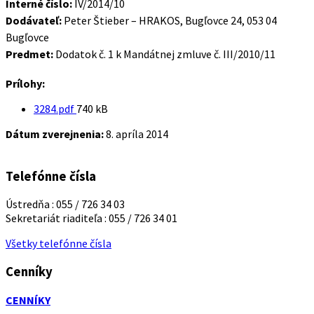
Interné číslo:
IV/2014/10
Dodávateľ:
Peter Štieber – HRAKOS, Bugľovce 24, 053 04
Bugľovce
Predmet:
Dodatok č. 1 k Mandátnej zmluve č. III/2010/11
Prílohy:
Veľkosť
3284.pdf
740 kB
súboru:
Dátum zverejnenia:
8. apríla 2014
Telefónne čísla
Ústredňa : 055 / 726 34 03
Sekretariát riaditeľa : 055 / 726 34 01
Všetky telefónne čísla
Cenníky
CENNÍKY