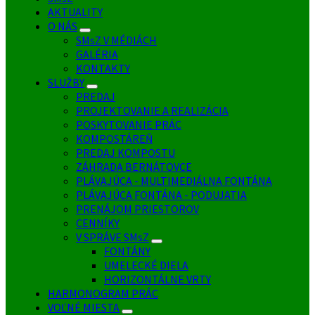
AKTUALITY
O NÁS
SMsZ V MÉDIÁCH
GALÉRIA
KONTAKTY
SLUŽBY
PREDAJ
PROJEKTOVANIE A REALIZÁCIA
POSKYTOVANIE PRÁC
KOMPOSTÁREŇ
PREDAJ KOMPOSTU
ZÁHRADA BERNÁTOVCE
PLÁVAJÚCA - MULTIMEDIÁLNA FONTÁNA
PLÁVAJÚCA FONTÁNA - PODUJATIA
PRENÁJOM PRIESTOROV
CENNÍKY
V SPRÁVE SMsZ
FONTÁNY
UMELECKÉ DIELA
HORIZONTÁLNE VRTY
HARMONOGRAM PRÁC
VOĽNÉ MIESTA