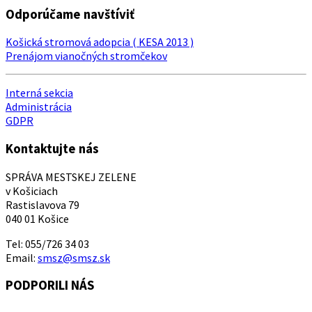
Odporúčame navštíviť
Košická stromová adopcia ( KESA 2013 )
Prenájom vianočných stromčekov
Interná sekcia
Administrácia
GDPR
Kontaktujte nás
SPRÁVA MESTSKEJ ZELENE
v Košiciach
Rastislavova 79
040 01 Košice
Tel: 055/726 34 03
Email:
smsz@smsz.sk
PODPORILI NÁS