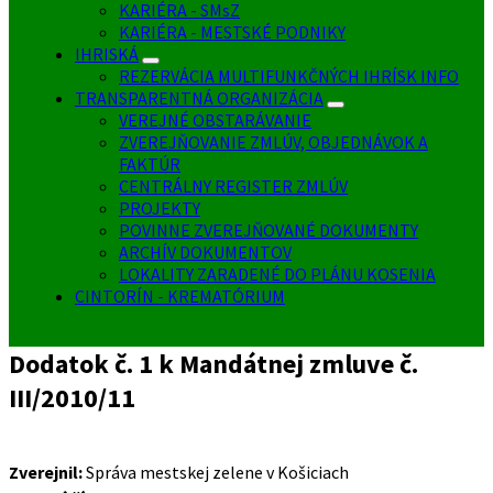
KARIÉRA - SMsZ
KARIÉRA - MESTSKÉ PODNIKY
IHRISKÁ
REZERVÁCIA MULTIFUNKČNÝCH IHRÍSK INFO
TRANSPARENTNÁ ORGANIZÁCIA
VEREJNÉ OBSTARÁVANIE
ZVEREJŇOVANIE ZMLÚV, OBJEDNÁVOK A
FAKTÚR
CENTRÁLNY REGISTER ZMLÚV
PROJEKTY
POVINNE ZVEREJŇOVANÉ DOKUMENTY
ARCHÍV DOKUMENTOV
LOKALITY ZARADENÉ DO PLÁNU KOSENIA
CINTORÍN - KREMATÓRIUM
Dodatok č. 1 k Mandátnej zmluve č.
III/2010/11
Zverejnil:
Správa mestskej zelene v Košiciach