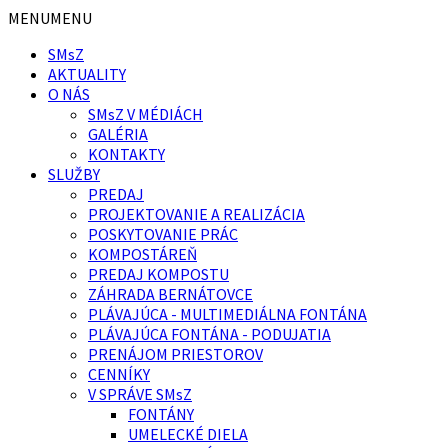
Preskočiť
Preskočiť
MENU
MENU
na
na
SMsZ
obsah
pätičku
AKTUALITY
O NÁS
SMsZ V MÉDIÁCH
GALÉRIA
KONTAKTY
SLUŽBY
PREDAJ
PROJEKTOVANIE A REALIZÁCIA
POSKYTOVANIE PRÁC
KOMPOSTÁREŇ
PREDAJ KOMPOSTU
ZÁHRADA BERNÁTOVCE
PLÁVAJÚCA - MULTIMEDIÁLNA FONTÁNA
PLÁVAJÚCA FONTÁNA - PODUJATIA
PRENÁJOM PRIESTOROV
CENNÍKY
V SPRÁVE SMsZ
FONTÁNY
UMELECKÉ DIELA