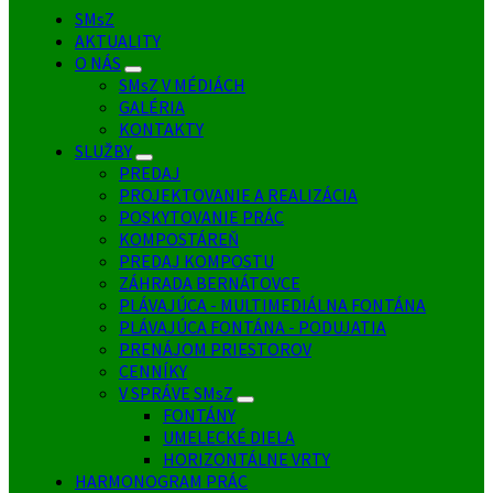
SMsZ
AKTUALITY
O NÁS
SMsZ V MÉDIÁCH
GALÉRIA
KONTAKTY
SLUŽBY
PREDAJ
PROJEKTOVANIE A REALIZÁCIA
POSKYTOVANIE PRÁC
KOMPOSTÁREŇ
PREDAJ KOMPOSTU
ZÁHRADA BERNÁTOVCE
PLÁVAJÚCA - MULTIMEDIÁLNA FONTÁNA
PLÁVAJÚCA FONTÁNA - PODUJATIA
PRENÁJOM PRIESTOROV
CENNÍKY
V SPRÁVE SMsZ
FONTÁNY
UMELECKÉ DIELA
HORIZONTÁLNE VRTY
HARMONOGRAM PRÁC