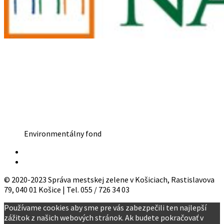
Environmentálny fond
© 2020-2023 Správa mestskej zelene v Košiciach, Rastislavova
79, 040 01 Košice | Tel. 055 / 726 34 03
Používame cookies aby sme pre vás zabezpečili ten najlepší
zážitok z našich webových stránok. Ak budete pokračovať v