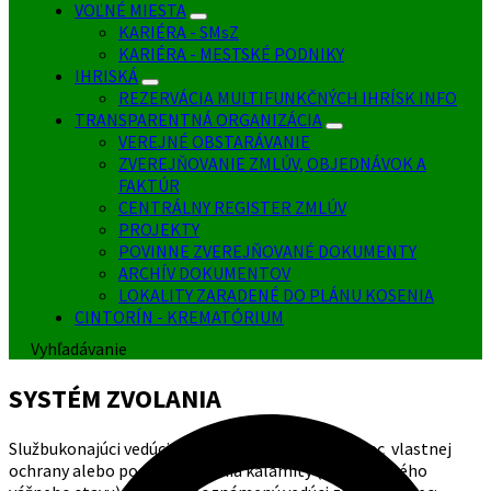
VOĽNÉ MIESTA
KARIÉRA - SMsZ
KARIÉRA - MESTSKÉ PODNIKY
IHRISKÁ
REZERVÁCIA MULTIFUNKČNÝCH IHRÍSK INFO
TRANSPARENTNÁ ORGANIZÁCIA
VEREJNÉ OBSTARÁVANIE
ZVEREJŇOVANIE ZMLÚV, OBJEDNÁVOK A
FAKTÚR
CENTRÁLNY REGISTER ZMLÚV
PROJEKTY
POVINNE ZVEREJŇOVANÉ DOKUMENTY
ARCHÍV DOKUMENTOV
LOKALITY ZARADENÉ DO PLÁNU KOSENIA
CINTORÍN - KREMATÓRIUM
Vyhľadávanie
SYSTÉM ZVOLANIA
Službukonajúci vedúci zamestnanec, zamestnanec vlastnej
ochrany alebo podľa vyhlásenia kalamity (havárie, iného