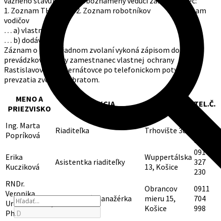
vážneho stavu) použije oboznámený vedúci zamestnanec:
1. Zoznam THZ
2. Zoznam robotníkov
3. Zoznam
vodičov
… a) vlastní
… b) dodávateľia
Záznam o mimoriadnom zvolaní vykoná zápisom do
prevádzkovej knihy zamestnanec vlastnej ochrany
Rastislavova 79 a Bernátovce po telefonickom potvrdení
prevzatia zvolania obratom.
MENO A
FUNKCIA
ADRESA
TEL.Č.
PRIEZVISKO
0904
Ing. Marta
Riaditeľka
Trhovište 381
396
Popríková
941
0914
Erika
Wuppertálska
Asistentka riaditeľky
327
Kucziková
13, Košice
230
RNDr.
Obrancov
0911
Veronika
Projektová manažérka
mieru 15,
704
Urbanovičová,
Košice
998
Ph.D