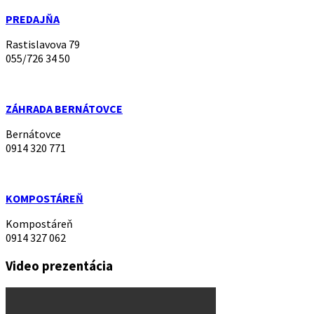
PREDAJŇA
Rastislavova 79
055/726 34 50
ZÁHRADA BERNÁTOVCE
Bernátovce
0914 320 771
KOMPOSTÁREŇ
Kompostáreň
0914 327 062
Video prezentácia