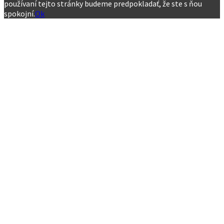
používaní tejto stránky budeme predpokladať, že ste s ňou
spokojní.
Ok