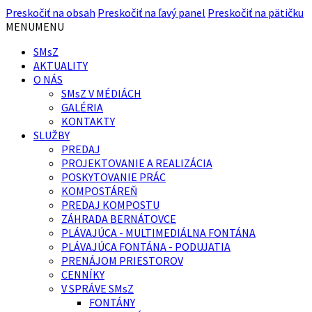
Preskočiť na obsah
Preskočiť na ľavý panel
Preskočiť na pätičku
MENU
MENU
SMsZ
AKTUALITY
O NÁS
SMsZ V MÉDIÁCH
GALÉRIA
KONTAKTY
SLUŽBY
PREDAJ
PROJEKTOVANIE A REALIZÁCIA
POSKYTOVANIE PRÁC
KOMPOSTÁREŇ
PREDAJ KOMPOSTU
ZÁHRADA BERNÁTOVCE
PLÁVAJÚCA - MULTIMEDIÁLNA FONTÁNA
PLÁVAJÚCA FONTÁNA - PODUJATIA
PRENÁJOM PRIESTOROV
CENNÍKY
V SPRÁVE SMsZ
FONTÁNY