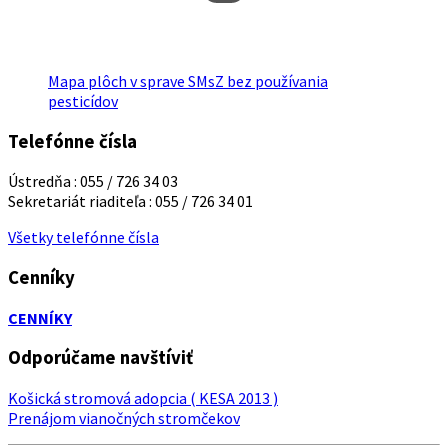
Mapa plôch v sprave SMsZ bez používania
pesticídov
Telefónne čísla
Ústredňa : 055 / 726 34 03
Sekretariát riaditeľa : 055 / 726 34 01
Všetky telefónne čísla
Cenníky
CENNÍKY
Odporúčame navštíviť
Košická stromová adopcia ( KESA 2013 )
Prenájom vianočných stromčekov