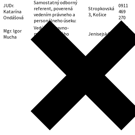
Samostatný odborný
JUDr.
0911
referent, poverená
Stropkovská
Katarína
469
vedením právneho a
3, Košice
Ondášová
270
personálneho úseku:
Vedúci dopravno-
0914
Mgr. Igor
mechanizačného
Jenisejská 20
321
Mucha
strediska
771