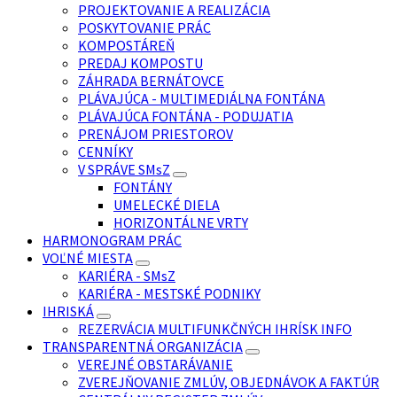
PROJEKTOVANIE A REALIZÁCIA
POSKYTOVANIE PRÁC
KOMPOSTÁREŇ
PREDAJ KOMPOSTU
ZÁHRADA BERNÁTOVCE
PLÁVAJÚCA - MULTIMEDIÁLNA FONTÁNA
PLÁVAJÚCA FONTÁNA - PODUJATIA
PRENÁJOM PRIESTOROV
CENNÍKY
V SPRÁVE SMsZ
FONTÁNY
UMELECKÉ DIELA
HORIZONTÁLNE VRTY
HARMONOGRAM PRÁC
VOĽNÉ MIESTA
KARIÉRA - SMsZ
KARIÉRA - MESTSKÉ PODNIKY
IHRISKÁ
REZERVÁCIA MULTIFUNKČNÝCH IHRÍSK INFO
TRANSPARENTNÁ ORGANIZÁCIA
VEREJNÉ OBSTARÁVANIE
ZVEREJŇOVANIE ZMLÚV, OBJEDNÁVOK A FAKTÚR