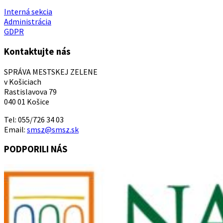
Interná sekcia
Administrácia
GDPR
Kontaktujte nás
SPRÁVA MESTSKEJ ZELENE
v Košiciach
Rastislavova 79
040 01 Košice
Tel: 055/726 34 03
Email:
smsz@smsz.sk
PODPORILI NÁS