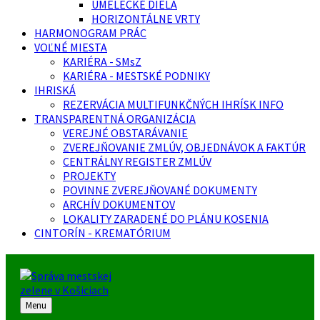
UMELECKÉ DIELA
HORIZONTÁLNE VRTY
HARMONOGRAM PRÁC
VOĽNÉ MIESTA
KARIÉRA - SMsZ
KARIÉRA - MESTSKÉ PODNIKY
IHRISKÁ
REZERVÁCIA MULTIFUNKČNÝCH IHRÍSK INFO
TRANSPARENTNÁ ORGANIZÁCIA
VEREJNÉ OBSTARÁVANIE
ZVEREJŇOVANIE ZMLÚV, OBJEDNÁVOK A FAKTÚR
CENTRÁLNY REGISTER ZMLÚV
PROJEKTY
POVINNE ZVEREJŇOVANÉ DOKUMENTY
ARCHÍV DOKUMENTOV
LOKALITY ZARADENÉ DO PLÁNU KOSENIA
CINTORÍN - KREMATÓRIUM
Menu