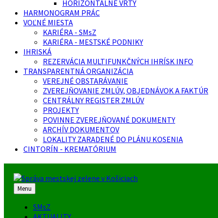
HORIZONTÁLNE VRTY
HARMONOGRAM PRÁC
VOĽNÉ MIESTA
KARIÉRA - SMsZ
KARIÉRA - MESTSKÉ PODNIKY
IHRISKÁ
REZERVÁCIA MULTIFUNKČNÝCH IHRÍSK INFO
TRANSPARENTNÁ ORGANIZÁCIA
VEREJNÉ OBSTARÁVANIE
ZVEREJŇOVANIE ZMLÚV, OBJEDNÁVOK A FAKTÚR
CENTRÁLNY REGISTER ZMLÚV
PROJEKTY
POVINNE ZVEREJŇOVANÉ DOKUMENTY
ARCHÍV DOKUMENTOV
LOKALITY ZARADENÉ DO PLÁNU KOSENIA
CINTORÍN - KREMATÓRIUM
Menu
SMsZ
AKTUALITY