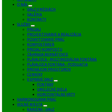
O NÁS
SMsZ V MÉDIÁCH
GALÉRIA
KONTAKTY
SLUŽBY
PREDAJ
PROJEKTOVANIE A REALIZÁCIA
POSKYTOVANIE PRÁC
KOMPOSTÁREŇ
PREDAJ KOMPOSTU
ZÁHRADA BERNÁTOVCE
PLÁVAJÚCA - MULTIMEDIÁLNA FONTÁNA
PLÁVAJÚCA FONTÁNA - PODUJATIA
PRENÁJOM PRIESTOROV
CENNÍKY
V SPRÁVE SMsZ
FONTÁNY
UMELECKÉ DIELA
HORIZONTÁLNE VRTY
HARMONOGRAM PRÁC
VOĽNÉ MIESTA
KARIÉRA - SMsZ