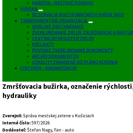
KARIÉRA - MESTSKÉ PODNIKY
IHRISKÁ
REZERVÁCIA MULTIFUNKČNÝCH IHRÍSK INFO
TRANSPARENTNÁ ORGANIZÁCIA
VEREJNÉ OBSTARÁVANIE
ZVEREJŇOVANIE ZMLÚV, OBJEDNÁVOK A FAKTÚR
CENTRÁLNY REGISTER ZMLÚV
PROJEKTY
POVINNE ZVEREJŇOVANÉ DOKUMENTY
ARCHÍV DOKUMENTOV
LOKALITY ZARADENÉ DO PLÁNU KOSENIA
CINTORÍN - KREMATÓRIUM
Zmršťovacia bužirka, označenie rýchlosti, 
hydrauliky
Zverejnil:
Správa mestskej zelene v Košiciach
Interné číslo:
597/2026
Dodávateľ:
Štefan Nagy, Fan - auto