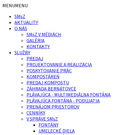
Preskočiť
Preskočiť
MENU
MENU
na
na
SMsZ
obsah
pätičku
AKTUALITY
O NÁS
SMsZ V MÉDIÁCH
GALÉRIA
KONTAKTY
SLUŽBY
PREDAJ
PROJEKTOVANIE A REALIZÁCIA
POSKYTOVANIE PRÁC
KOMPOSTÁREŇ
PREDAJ KOMPOSTU
ZÁHRADA BERNÁTOVCE
PLÁVAJÚCA - MULTIMEDIÁLNA FONTÁNA
PLÁVAJÚCA FONTÁNA - PODUJATIA
PRENÁJOM PRIESTOROV
CENNÍKY
V SPRÁVE SMsZ
FONTÁNY
UMELECKÉ DIELA