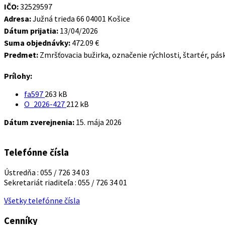
IČO:
32529597
Adresa:
Južná trieda 66 04001 Košice
Dátum prijatia:
13/04/2026
Suma objednávky:
472.09 €
Predmet:
Zmršťovacia bužirka, označenie rýchlosti, štartér, páska
Prílohy:
Veľkosť
fa597
263 kB
súboru:
Veľkosť
O_2026-427
212 kB
súboru:
Dátum zverejnenia:
15. mája 2026
Telefónne čísla
Ústredňa : 055 / 726 34 03
Sekretariát riaditeľa : 055 / 726 34 01
Všetky telefónne čísla
Cenníky