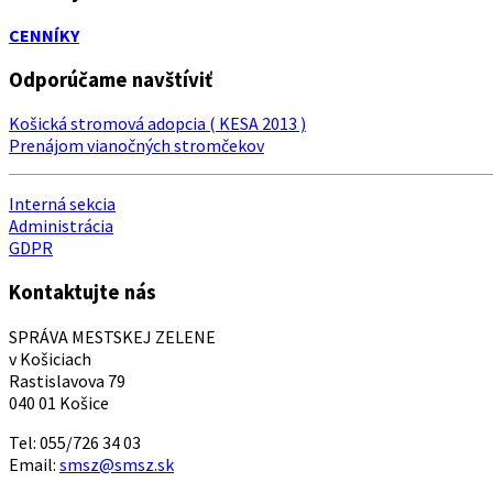
CENNÍKY
Odporúčame navštíviť
Košická stromová adopcia ( KESA 2013 )
Prenájom vianočných stromčekov
Interná sekcia
Administrácia
GDPR
Kontaktujte nás
SPRÁVA MESTSKEJ ZELENE
v Košiciach
Rastislavova 79
040 01 Košice
Tel: 055/726 34 03
Email:
smsz@smsz.sk