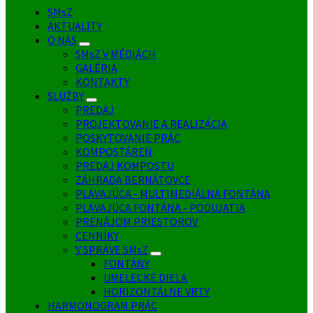
SMsZ
AKTUALITY
O NÁS
SMsZ V MÉDIÁCH
GALÉRIA
KONTAKTY
SLUŽBY
PREDAJ
PROJEKTOVANIE A REALIZÁCIA
POSKYTOVANIE PRÁC
KOMPOSTÁREŇ
PREDAJ KOMPOSTU
ZÁHRADA BERNÁTOVCE
PLÁVAJÚCA - MULTIMEDIÁLNA FONTÁNA
PLÁVAJÚCA FONTÁNA - PODUJATIA
PRENÁJOM PRIESTOROV
CENNÍKY
V SPRÁVE SMsZ
FONTÁNY
UMELECKÉ DIELA
HORIZONTÁLNE VRTY
HARMONOGRAM PRÁC