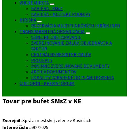
VOĽNÉ MIESTA
KARIÉRA - SMsZ
KARIÉRA - MESTSKÉ PODNIKY
IHRISKÁ
REZERVÁCIA MULTIFUNKČNÝCH IHRÍSK INFO
TRANSPARENTNÁ ORGANIZÁCIA
VEREJNÉ OBSTARÁVANIE
ZVEREJŇOVANIE ZMLÚV, OBJEDNÁVOK A
FAKTÚR
CENTRÁLNY REGISTER ZMLÚV
PROJEKTY
POVINNE ZVEREJŇOVANÉ DOKUMENTY
ARCHÍV DOKUMENTOV
LOKALITY ZARADENÉ DO PLÁNU KOSENIA
CINTORÍN - KREMATÓRIUM
Tovar pre bufet SMsZ v KE
Zverejnil:
Správa mestskej zelene v Košiciach
Interné číslo:
592/2025