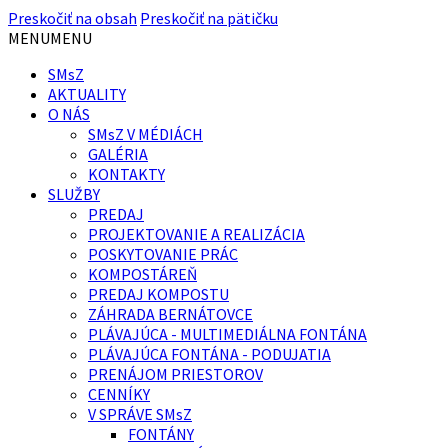
Preskočiť na obsah
Preskočiť na pätičku
MENU
MENU
SMsZ
AKTUALITY
O NÁS
SMsZ V MÉDIÁCH
GALÉRIA
KONTAKTY
SLUŽBY
PREDAJ
PROJEKTOVANIE A REALIZÁCIA
POSKYTOVANIE PRÁC
KOMPOSTÁREŇ
PREDAJ KOMPOSTU
ZÁHRADA BERNÁTOVCE
PLÁVAJÚCA - MULTIMEDIÁLNA FONTÁNA
PLÁVAJÚCA FONTÁNA - PODUJATIA
PRENÁJOM PRIESTOROV
CENNÍKY
V SPRÁVE SMsZ
FONTÁNY