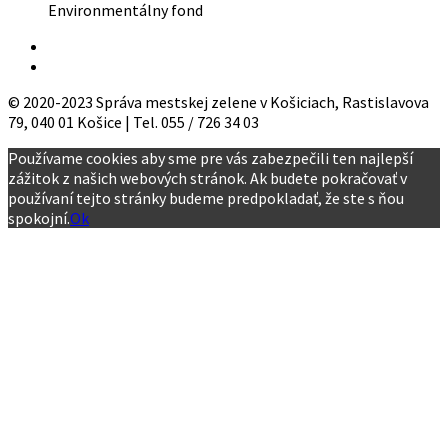
Environmentálny fond
© 2020-2023 Správa mestskej zelene v Košiciach, Rastislavova
79, 040 01 Košice | Tel. 055 / 726 34 03
Používame cookies aby sme pre vás zabezpečili ten najlepší
zážitok z našich webových stránok. Ak budete pokračovať v
používaní tejto stránky budeme predpokladať, že ste s ňou
spokojní.
Ok