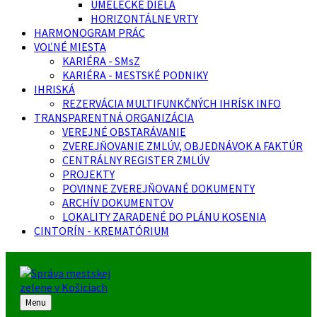
UMELECKÉ DIELA
HORIZONTÁLNE VRTY
HARMONOGRAM PRÁC
VOĽNÉ MIESTA
KARIÉRA - SMsZ
KARIÉRA - MESTSKÉ PODNIKY
IHRISKÁ
REZERVÁCIA MULTIFUNKČNÝCH IHRÍSK INFO
TRANSPARENTNÁ ORGANIZÁCIA
VEREJNÉ OBSTARÁVANIE
ZVEREJŇOVANIE ZMLÚV, OBJEDNÁVOK A FAKTÚR
CENTRÁLNY REGISTER ZMLÚV
PROJEKTY
POVINNE ZVEREJŇOVANÉ DOKUMENTY
ARCHÍV DOKUMENTOV
LOKALITY ZARADENÉ DO PLÁNU KOSENIA
CINTORÍN - KREMATÓRIUM
Menu