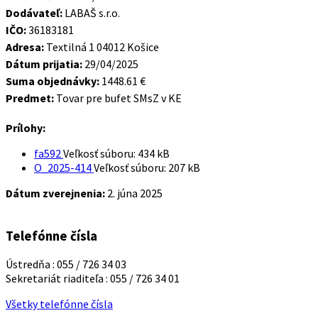
Dodávateľ:
LABAŠ s.r.o.
IČO:
36183181
Adresa:
Textilná 1 04012 Košice
Dátum prijatia:
29/04/2025
Suma objednávky:
1448.61 €
Predmet:
Tovar pre bufet SMsZ v KE
Prílohy:
fa592
Veľkosť súboru:
434 kB
O_2025-414
Veľkosť súboru:
207 kB
Dátum zverejnenia:
2. júna 2025
Telefónne čísla
Ústredňa : 055 / 726 34 03
Sekretariát riaditeľa : 055 / 726 34 01
Všetky telefónne čísla