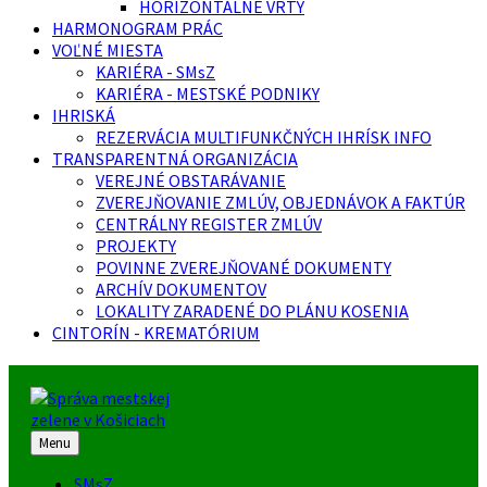
HORIZONTÁLNE VRTY
HARMONOGRAM PRÁC
VOĽNÉ MIESTA
KARIÉRA - SMsZ
KARIÉRA - MESTSKÉ PODNIKY
IHRISKÁ
REZERVÁCIA MULTIFUNKČNÝCH IHRÍSK INFO
TRANSPARENTNÁ ORGANIZÁCIA
VEREJNÉ OBSTARÁVANIE
ZVEREJŇOVANIE ZMLÚV, OBJEDNÁVOK A FAKTÚR
CENTRÁLNY REGISTER ZMLÚV
PROJEKTY
POVINNE ZVEREJŇOVANÉ DOKUMENTY
ARCHÍV DOKUMENTOV
LOKALITY ZARADENÉ DO PLÁNU KOSENIA
CINTORÍN - KREMATÓRIUM
Menu
SMsZ