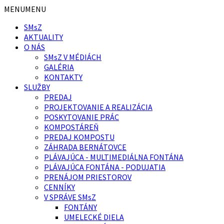
Preskočiť
Preskočiť
MENU
MENU
na
na
SMsZ
obsah
pätičku
AKTUALITY
O NÁS
SMsZ V MÉDIÁCH
GALÉRIA
KONTAKTY
SLUŽBY
PREDAJ
PROJEKTOVANIE A REALIZÁCIA
POSKYTOVANIE PRÁC
KOMPOSTÁREŇ
PREDAJ KOMPOSTU
ZÁHRADA BERNÁTOVCE
PLÁVAJÚCA - MULTIMEDIÁLNA FONTÁNA
PLÁVAJÚCA FONTÁNA - PODUJATIA
PRENÁJOM PRIESTOROV
CENNÍKY
V SPRÁVE SMsZ
FONTÁNY
UMELECKÉ DIELA