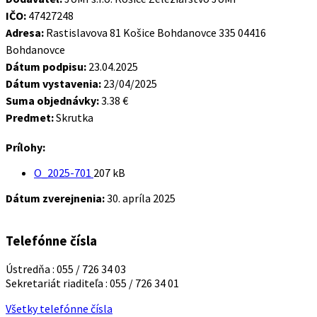
IČO:
47427248
Adresa:
Rastislavova 81 Košice Bohdanovce 335 04416
Bohdanovce
Dátum podpisu:
23.04.2025
Dátum vystavenia:
23/04/2025
Suma objednávky:
3.38 €
Predmet:
Skrutka
Prílohy:
Veľkosť
O_2025-701
207 kB
súboru:
Dátum zverejnenia:
30. apríla 2025
Telefónne čísla
Ústredňa : 055 / 726 34 03
Sekretariát riaditeľa : 055 / 726 34 01
Všetky telefónne čísla