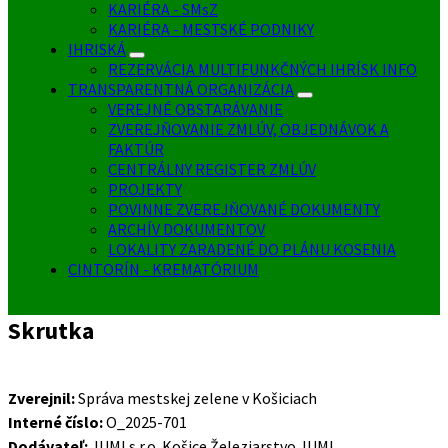
KARIÉRA - SMsZ
KARIÉRA - MESTSKÉ PODNIKY
IHRISKÁ
REZERVÁCIA MULTIFUNKČNÝCH IHRÍSK INFO
TRANSPARENTNÁ ORGANIZÁCIA
VEREJNÉ OBSTARÁVANIE
ZVEREJŇOVANIE ZMLÚV, OBJEDNÁVOK A
FAKTÚR
CENTRÁLNY REGISTER ZMLÚV
PROJEKTY
POVINNE ZVEREJŇOVANÉ DOKUMENTY
ARCHÍV DOKUMENTOV
LOKALITY ZARADENÉ DO PLÁNU KOSENIA
CINTORÍN - KREMATÓRIUM
Skrutka
Zverejnil:
Správa mestskej zelene v Košiciach
Interné číslo:
O_2025-701
Dodávateľ:
JUMI s.r.o. Košice Železiarstvo JUMI