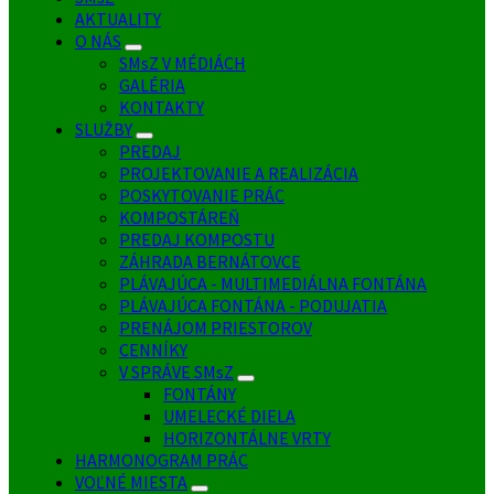
AKTUALITY
O NÁS
SMsZ V MÉDIÁCH
GALÉRIA
KONTAKTY
SLUŽBY
PREDAJ
PROJEKTOVANIE A REALIZÁCIA
POSKYTOVANIE PRÁC
KOMPOSTÁREŇ
PREDAJ KOMPOSTU
ZÁHRADA BERNÁTOVCE
PLÁVAJÚCA - MULTIMEDIÁLNA FONTÁNA
PLÁVAJÚCA FONTÁNA - PODUJATIA
PRENÁJOM PRIESTOROV
CENNÍKY
V SPRÁVE SMsZ
FONTÁNY
UMELECKÉ DIELA
HORIZONTÁLNE VRTY
HARMONOGRAM PRÁC
VOĽNÉ MIESTA