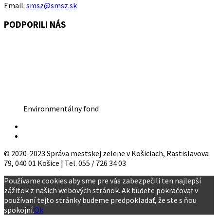
Email:
smsz@smsz.sk
PODPORILI NÁS
Environmentálny fond
© 2020-2023 Správa mestskej zelene v Košiciach, Rastislavova
79, 040 01 Košice | Tel. 055 / 726 34 03
Používame cookies aby sme pre vás zabezpečili ten najlepší
zážitok z našich webových stránok. Ak budete pokračovať v
používaní tejto stránky budeme predpokladať, že ste s ňou
spokojní.
Ok