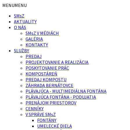
Preskočiť
Preskočiť
MENU
MENU
na
na
SMsZ
obsah
pätičku
AKTUALITY
O NÁS
SMsZ V MÉDIÁCH
GALÉRIA
KONTAKTY
SLUŽBY
PREDAJ
PROJEKTOVANIE A REALIZÁCIA
POSKYTOVANIE PRÁC
KOMPOSTÁREŇ
PREDAJ KOMPOSTU
ZÁHRADA BERNÁTOVCE
PLÁVAJÚCA - MULTIMEDIÁLNA FONTÁNA
PLÁVAJÚCA FONTÁNA - PODUJATIA
PRENÁJOM PRIESTOROV
CENNÍKY
V SPRÁVE SMsZ
FONTÁNY
UMELECKÉ DIELA