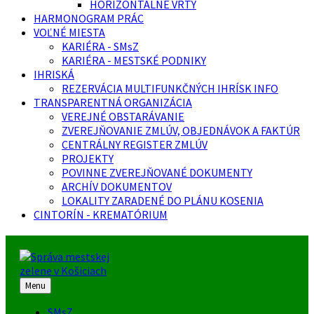
HORIZONTÁLNE VRTY
HARMONOGRAM PRÁC
VOĽNÉ MIESTA
KARIÉRA - SMsZ
KARIÉRA - MESTSKÉ PODNIKY
IHRISKÁ
REZERVÁCIA MULTIFUNKČNÝCH IHRÍSK INFO
TRANSPARENTNÁ ORGANIZÁCIA
VEREJNÉ OBSTARÁVANIE
ZVEREJŇOVANIE ZMLÚV, OBJEDNÁVOK A FAKTÚR
CENTRÁLNY REGISTER ZMLÚV
PROJEKTY
POVINNE ZVEREJŇOVANÉ DOKUMENTY
ARCHÍV DOKUMENTOV
LOKALITY ZARADENÉ DO PLÁNU KOSENIA
CINTORÍN - KREMATÓRIUM
Menu
SMsZ