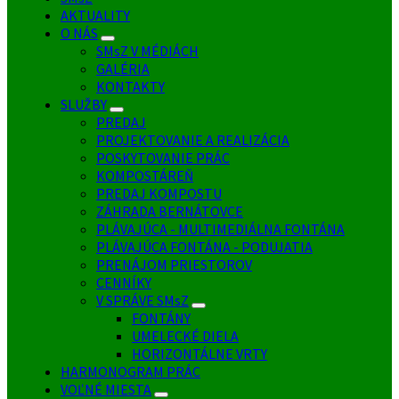
AKTUALITY
O NÁS
SMsZ V MÉDIÁCH
GALÉRIA
KONTAKTY
SLUŽBY
PREDAJ
PROJEKTOVANIE A REALIZÁCIA
POSKYTOVANIE PRÁC
KOMPOSTÁREŇ
PREDAJ KOMPOSTU
ZÁHRADA BERNÁTOVCE
PLÁVAJÚCA - MULTIMEDIÁLNA FONTÁNA
PLÁVAJÚCA FONTÁNA - PODUJATIA
PRENÁJOM PRIESTOROV
CENNÍKY
V SPRÁVE SMsZ
FONTÁNY
UMELECKÉ DIELA
HORIZONTÁLNE VRTY
HARMONOGRAM PRÁC
VOĽNÉ MIESTA