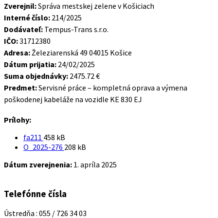
Zverejnil:
Správa mestskej zelene v Košiciach
Interné číslo:
214/2025
Dodávateľ:
Tempus-Trans s.r.o.
IČO:
31712380
Adresa:
Železiarenská 49 04015 Košice
Dátum prijatia:
24/02/2025
Suma objednávky:
2475.72 €
Predmet:
Servisné práce – kompletná oprava a výmena
poškodenej kabeláže na vozidle KE 830 EJ
Prílohy:
Veľkosť
fa211
458 kB
súboru:
Veľkosť
O_2025-276
208 kB
súboru:
Dátum zverejnenia:
1. apríla 2025
Telefónne čísla
Ústredňa : 055 / 726 34 03