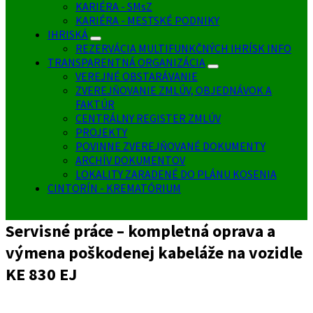
KARIÉRA - SMsZ
KARIÉRA - MESTSKÉ PODNIKY
IHRISKÁ
REZERVÁCIA MULTIFUNKČNÝCH IHRÍSK INFO
TRANSPARENTNÁ ORGANIZÁCIA
VEREJNÉ OBSTARÁVANIE
ZVEREJŇOVANIE ZMLÚV, OBJEDNÁVOK A
FAKTÚR
CENTRÁLNY REGISTER ZMLÚV
PROJEKTY
POVINNE ZVEREJŇOVANÉ DOKUMENTY
ARCHÍV DOKUMENTOV
LOKALITY ZARADENÉ DO PLÁNU KOSENIA
CINTORÍN - KREMATÓRIUM
Servisné práce – kompletná oprava a
výmena poškodenej kabeláže na vozidle
KE 830 EJ