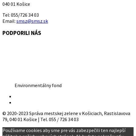
040 01 Košice
Tel: 055/726 34 03
Email:
smsz@smsz.sk
PODPORILI NÁS
Environmentálny fond
© 2020-2023 Správa mestskej zelene v Košiciach, Rastislavova
79, 040 01 Košice | Tel. 055 / 726 34 03
Používame cookies aby sme pre vás zabezpečili ten najlepší