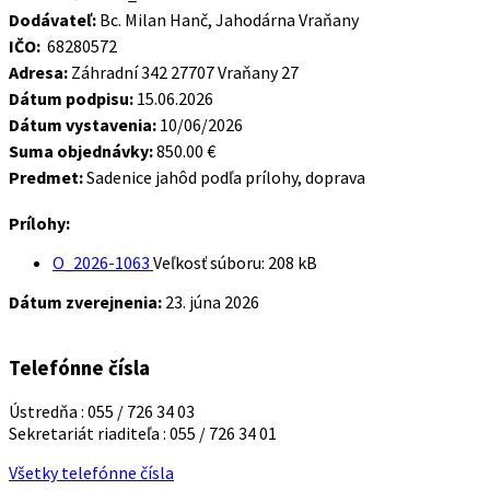
Dodávateľ:
Bc. Milan Hanč, Jahodárna Vraňany
IČO:
68280572
Adresa:
Záhradní 342 27707 Vraňany 27
Dátum podpisu:
15.06.2026
Dátum vystavenia:
10/06/2026
Suma objednávky:
850.00 €
Predmet:
Sadenice jahôd podľa prílohy, doprava
Prílohy:
O_2026-1063
Veľkosť súboru:
208 kB
Dátum zverejnenia:
23. júna 2026
Telefónne čísla
Ústredňa : 055 / 726 34 03
Sekretariát riaditeľa : 055 / 726 34 01
Všetky telefónne čísla