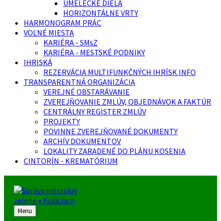
UMELECKÉ DIELA
HORIZONTÁLNE VRTY
HARMONOGRAM PRÁC
VOĽNÉ MIESTA
KARIÉRA - SMsZ
KARIÉRA - MESTSKÉ PODNIKY
IHRISKÁ
REZERVÁCIA MULTIFUNKČNÝCH IHRÍSK INFO
TRANSPARENTNÁ ORGANIZÁCIA
VEREJNÉ OBSTARÁVANIE
ZVEREJŇOVANIE ZMLÚV, OBJEDNÁVOK A FAKTÚR
CENTRÁLNY REGISTER ZMLÚV
PROJEKTY
POVINNE ZVEREJŇOVANÉ DOKUMENTY
ARCHÍV DOKUMENTOV
LOKALITY ZARADENÉ DO PLÁNU KOSENIA
CINTORÍN - KREMATÓRIUM
Menu