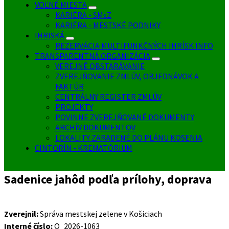
VOĽNÉ MIESTA
KARIÉRA - SMsZ
KARIÉRA - MESTSKÉ PODNIKY
IHRISKÁ
REZERVÁCIA MULTIFUNKČNÝCH IHRÍSK INFO
TRANSPARENTNÁ ORGANIZÁCIA
VEREJNÉ OBSTARÁVANIE
ZVEREJŇOVANIE ZMLÚV, OBJEDNÁVOK A
FAKTÚR
CENTRÁLNY REGISTER ZMLÚV
PROJEKTY
POVINNE ZVEREJŇOVANÉ DOKUMENTY
ARCHÍV DOKUMENTOV
LOKALITY ZARADENÉ DO PLÁNU KOSENIA
CINTORÍN - KREMATÓRIUM
Sadenice jahôd podľa prílohy, doprava
Zverejnil:
Správa mestskej zelene v Košiciach
Interné číslo:
O_2026-1063