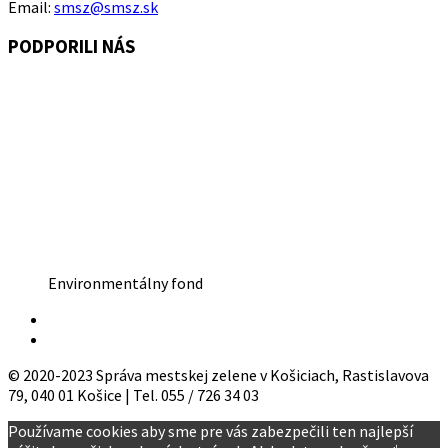
Email:
smsz@smsz.sk
PODPORILI NÁS
Environmentálny fond
© 2020-2023 Správa mestskej zelene v Košiciach, Rastislavova
79, 040 01 Košice | Tel. 055 / 726 34 03
Používame cookies aby sme pre vás zabezpečili ten najlepší