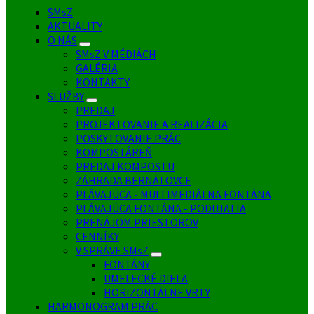
SMsZ
AKTUALITY
O NÁS
SMsZ V MÉDIÁCH
GALÉRIA
KONTAKTY
SLUŽBY
PREDAJ
PROJEKTOVANIE A REALIZÁCIA
POSKYTOVANIE PRÁC
KOMPOSTÁREŇ
PREDAJ KOMPOSTU
ZÁHRADA BERNÁTOVCE
PLÁVAJÚCA - MULTIMEDIÁLNA FONTÁNA
PLÁVAJÚCA FONTÁNA - PODUJATIA
PRENÁJOM PRIESTOROV
CENNÍKY
V SPRÁVE SMsZ
FONTÁNY
UMELECKÉ DIELA
HORIZONTÁLNE VRTY
HARMONOGRAM PRÁC