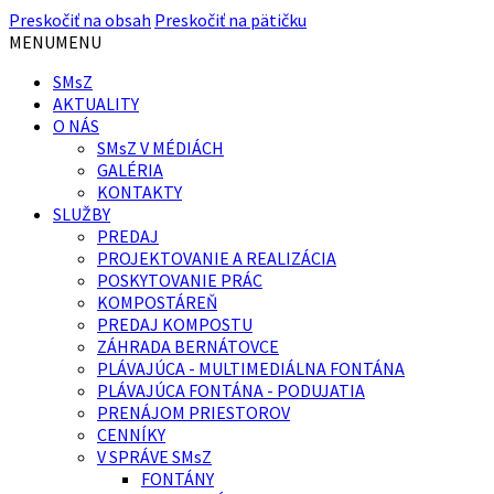
Preskočiť na obsah
Preskočiť na pätičku
MENU
MENU
SMsZ
AKTUALITY
O NÁS
SMsZ V MÉDIÁCH
GALÉRIA
KONTAKTY
SLUŽBY
PREDAJ
PROJEKTOVANIE A REALIZÁCIA
POSKYTOVANIE PRÁC
KOMPOSTÁREŇ
PREDAJ KOMPOSTU
ZÁHRADA BERNÁTOVCE
PLÁVAJÚCA - MULTIMEDIÁLNA FONTÁNA
PLÁVAJÚCA FONTÁNA - PODUJATIA
PRENÁJOM PRIESTOROV
CENNÍKY
V SPRÁVE SMsZ
FONTÁNY