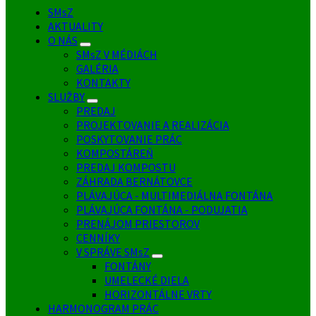
SMsZ
AKTUALITY
O NÁS
SMsZ V MÉDIÁCH
GALÉRIA
KONTAKTY
SLUŽBY
PREDAJ
PROJEKTOVANIE A REALIZÁCIA
POSKYTOVANIE PRÁC
KOMPOSTÁREŇ
PREDAJ KOMPOSTU
ZÁHRADA BERNÁTOVCE
PLÁVAJÚCA - MULTIMEDIÁLNA FONTÁNA
PLÁVAJÚCA FONTÁNA - PODUJATIA
PRENÁJOM PRIESTOROV
CENNÍKY
V SPRÁVE SMsZ
FONTÁNY
UMELECKÉ DIELA
HORIZONTÁLNE VRTY
HARMONOGRAM PRÁC