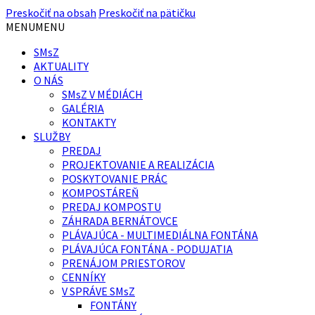
Preskočiť na obsah
Preskočiť na pätičku
MENU
MENU
SMsZ
AKTUALITY
O NÁS
SMsZ V MÉDIÁCH
GALÉRIA
KONTAKTY
SLUŽBY
PREDAJ
PROJEKTOVANIE A REALIZÁCIA
POSKYTOVANIE PRÁC
KOMPOSTÁREŇ
PREDAJ KOMPOSTU
ZÁHRADA BERNÁTOVCE
PLÁVAJÚCA - MULTIMEDIÁLNA FONTÁNA
PLÁVAJÚCA FONTÁNA - PODUJATIA
PRENÁJOM PRIESTOROV
CENNÍKY
V SPRÁVE SMsZ
FONTÁNY