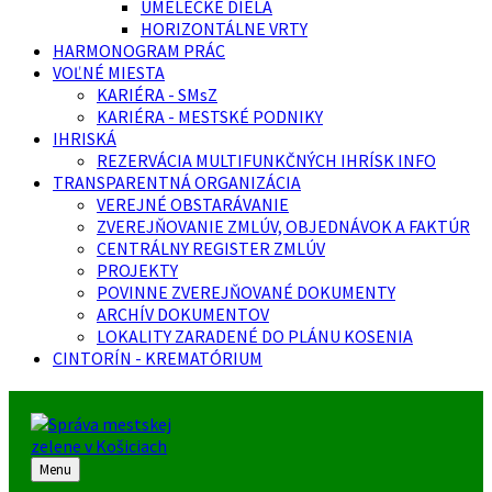
UMELECKÉ DIELA
HORIZONTÁLNE VRTY
HARMONOGRAM PRÁC
VOĽNÉ MIESTA
KARIÉRA - SMsZ
KARIÉRA - MESTSKÉ PODNIKY
IHRISKÁ
REZERVÁCIA MULTIFUNKČNÝCH IHRÍSK INFO
TRANSPARENTNÁ ORGANIZÁCIA
VEREJNÉ OBSTARÁVANIE
ZVEREJŇOVANIE ZMLÚV, OBJEDNÁVOK A FAKTÚR
CENTRÁLNY REGISTER ZMLÚV
PROJEKTY
POVINNE ZVEREJŇOVANÉ DOKUMENTY
ARCHÍV DOKUMENTOV
LOKALITY ZARADENÉ DO PLÁNU KOSENIA
CINTORÍN - KREMATÓRIUM
Menu