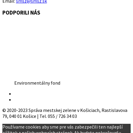
Email:
smsz@smsz.sk
PODPORILI NÁS
Environmentálny fond
© 2020-2023 Správa mestskej zelene v Košiciach, Rastislavova
79, 040 01 Košice | Tel. 055 / 726 34 03
Používame cookies aby sme pre vás zabezpečili ten najlepší
zážitok z našich webových stránok. Ak budete pokračovať v