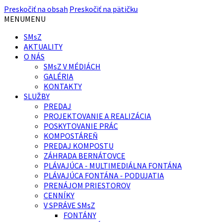
Preskočiť na obsah
Preskočiť na pätičku
MENU
MENU
SMsZ
AKTUALITY
O NÁS
SMsZ V MÉDIÁCH
GALÉRIA
KONTAKTY
SLUŽBY
PREDAJ
PROJEKTOVANIE A REALIZÁCIA
POSKYTOVANIE PRÁC
KOMPOSTÁREŇ
PREDAJ KOMPOSTU
ZÁHRADA BERNÁTOVCE
PLÁVAJÚCA - MULTIMEDIÁLNA FONTÁNA
PLÁVAJÚCA FONTÁNA - PODUJATIA
PRENÁJOM PRIESTOROV
CENNÍKY
V SPRÁVE SMsZ
FONTÁNY