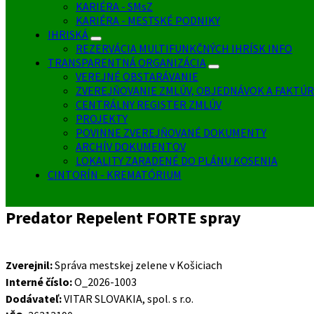
KARIÉRA - SMsZ
KARIÉRA - MESTSKÉ PODNIKY
IHRISKÁ
REZERVÁCIA MULTIFUNKČNÝCH IHRÍSK INFO
TRANSPARENTNÁ ORGANIZÁCIA
VEREJNÉ OBSTARÁVANIE
ZVEREJŇOVANIE ZMLÚV, OBJEDNÁVOK A FAKTÚR
CENTRÁLNY REGISTER ZMLÚV
PROJEKTY
POVINNE ZVEREJŇOVANÉ DOKUMENTY
ARCHÍV DOKUMENTOV
LOKALITY ZARADENÉ DO PLÁNU KOSENIA
CINTORÍN - KREMATÓRIUM
Predator Repelent FORTE spray
Zverejnil:
Správa mestskej zelene v Košiciach
Interné číslo:
O_2026-1003
Dodávateľ:
VITAR SLOVAKIA, spol. s r.o.