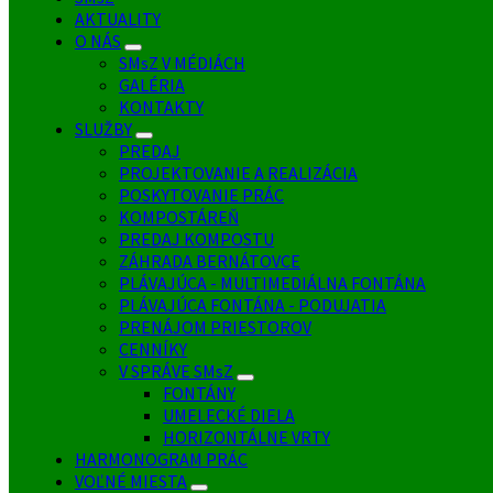
AKTUALITY
O NÁS
SMsZ V MÉDIÁCH
GALÉRIA
KONTAKTY
SLUŽBY
PREDAJ
PROJEKTOVANIE A REALIZÁCIA
POSKYTOVANIE PRÁC
KOMPOSTÁREŇ
PREDAJ KOMPOSTU
ZÁHRADA BERNÁTOVCE
PLÁVAJÚCA - MULTIMEDIÁLNA FONTÁNA
PLÁVAJÚCA FONTÁNA - PODUJATIA
PRENÁJOM PRIESTOROV
CENNÍKY
V SPRÁVE SMsZ
FONTÁNY
UMELECKÉ DIELA
HORIZONTÁLNE VRTY
HARMONOGRAM PRÁC
VOĽNÉ MIESTA