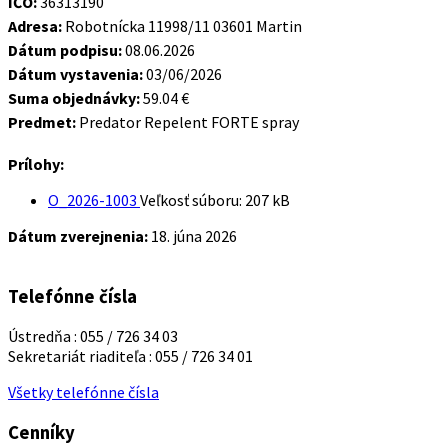
IČO:
36313190
Adresa:
Robotnícka 11998/11 03601 Martin
Dátum podpisu:
08.06.2026
Dátum vystavenia:
03/06/2026
Suma objednávky:
59.04 €
Predmet:
Predator Repelent FORTE spray
Prílohy:
O_2026-1003
Veľkosť súboru:
207 kB
Dátum zverejnenia:
18. júna 2026
Telefónne čísla
Ústredňa : 055 / 726 34 03
Sekretariát riaditeľa : 055 / 726 34 01
Všetky telefónne čísla
Cenníky