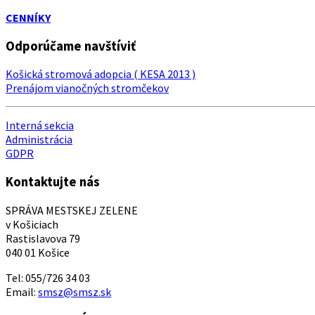
CENNÍKY
Odporúčame navštíviť
Košická stromová adopcia ( KESA 2013 )
Prenájom vianočných stromčekov
Interná sekcia
Administrácia
GDPR
Kontaktujte nás
SPRÁVA MESTSKEJ ZELENE
v Košiciach
Rastislavova 79
040 01 Košice
Tel: 055/726 34 03
Email:
smsz@smsz.sk