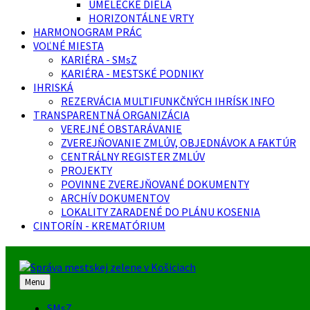
UMELECKÉ DIELA
HORIZONTÁLNE VRTY
HARMONOGRAM PRÁC
VOĽNÉ MIESTA
KARIÉRA - SMsZ
KARIÉRA - MESTSKÉ PODNIKY
IHRISKÁ
REZERVÁCIA MULTIFUNKČNÝCH IHRÍSK INFO
TRANSPARENTNÁ ORGANIZÁCIA
VEREJNÉ OBSTARÁVANIE
ZVEREJŇOVANIE ZMLÚV, OBJEDNÁVOK A FAKTÚR
CENTRÁLNY REGISTER ZMLÚV
PROJEKTY
POVINNE ZVEREJŇOVANÉ DOKUMENTY
ARCHÍV DOKUMENTOV
LOKALITY ZARADENÉ DO PLÁNU KOSENIA
CINTORÍN - KREMATÓRIUM
Menu
SMsZ