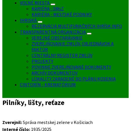
VOĽNÉ MIESTA
KARIÉRA - SMsZ
KARIÉRA - MESTSKÉ PODNIKY
IHRISKÁ
REZERVÁCIA MULTIFUNKČNÝCH IHRÍSK INFO
TRANSPARENTNÁ ORGANIZÁCIA
VEREJNÉ OBSTARÁVANIE
ZVEREJŇOVANIE ZMLÚV, OBJEDNÁVOK A
FAKTÚR
CENTRÁLNY REGISTER ZMLÚV
PROJEKTY
POVINNE ZVEREJŇOVANÉ DOKUMENTY
ARCHÍV DOKUMENTOV
LOKALITY ZARADENÉ DO PLÁNU KOSENIA
CINTORÍN - KREMATÓRIUM
Pilníky, lišty, reťaze
Zverejnil:
Správa mestskej zelene v Košiciach
Interné číslo:
1935/2025