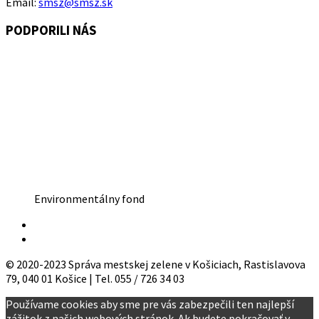
Email:
smsz@smsz.sk
PODPORILI NÁS
Environmentálny fond
© 2020-2023 Správa mestskej zelene v Košiciach, Rastislavova
79, 040 01 Košice | Tel. 055 / 726 34 03
Používame cookies aby sme pre vás zabezpečili ten najlepší
zážitok z našich webových stránok. Ak budete pokračovať v