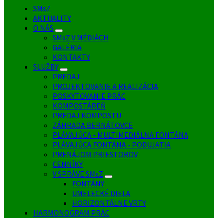
SMsZ
AKTUALITY
O NÁS
SMsZ V MÉDIÁCH
GALÉRIA
KONTAKTY
SLUŽBY
PREDAJ
PROJEKTOVANIE A REALIZÁCIA
POSKYTOVANIE PRÁC
KOMPOSTÁREŇ
PREDAJ KOMPOSTU
ZÁHRADA BERNÁTOVCE
PLÁVAJÚCA - MULTIMEDIÁLNA FONTÁNA
PLÁVAJÚCA FONTÁNA - PODUJATIA
PRENÁJOM PRIESTOROV
CENNÍKY
V SPRÁVE SMsZ
FONTÁNY
UMELECKÉ DIELA
HORIZONTÁLNE VRTY
HARMONOGRAM PRÁC