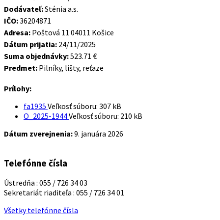
Dodávateľ:
Sténia a.s.
IČO:
36204871
Adresa:
Poštová 11 04011 Košice
Dátum prijatia:
24/11/2025
Suma objednávky:
523.71 €
Predmet:
Pilníky, lišty, reťaze
Prílohy:
fa1935
Veľkosť súboru:
307 kB
O_2025-1944
Veľkosť súboru:
210 kB
Dátum zverejnenia:
9. januára 2026
Telefónne čísla
Ústredňa : 055 / 726 34 03
Sekretariát riaditeľa : 055 / 726 34 01
Všetky telefónne čísla