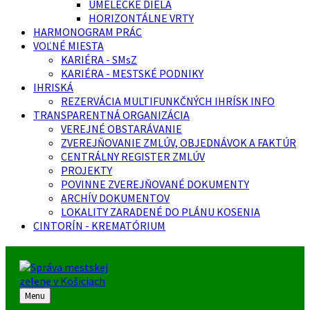
UMELECKÉ DIELA
HORIZONTÁLNE VRTY
HARMONOGRAM PRÁC
VOĽNÉ MIESTA
KARIÉRA - SMsZ
KARIÉRA - MESTSKÉ PODNIKY
IHRISKÁ
REZERVÁCIA MULTIFUNKČNÝCH IHRÍSK INFO
TRANSPARENTNÁ ORGANIZÁCIA
VEREJNÉ OBSTARÁVANIE
ZVEREJŇOVANIE ZMLÚV, OBJEDNÁVOK A FAKTÚR
CENTRÁLNY REGISTER ZMLÚV
PROJEKTY
POVINNE ZVEREJŇOVANÉ DOKUMENTY
ARCHÍV DOKUMENTOV
LOKALITY ZARADENÉ DO PLÁNU KOSENIA
CINTORÍN - KREMATÓRIUM
Menu