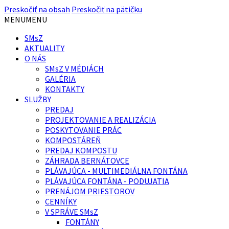
Preskočiť na obsah
Preskočiť na pätičku
MENU
MENU
SMsZ
AKTUALITY
O NÁS
SMsZ V MÉDIÁCH
GALÉRIA
KONTAKTY
SLUŽBY
PREDAJ
PROJEKTOVANIE A REALIZÁCIA
POSKYTOVANIE PRÁC
KOMPOSTÁREŇ
PREDAJ KOMPOSTU
ZÁHRADA BERNÁTOVCE
PLÁVAJÚCA - MULTIMEDIÁLNA FONTÁNA
PLÁVAJÚCA FONTÁNA - PODUJATIA
PRENÁJOM PRIESTOROV
CENNÍKY
V SPRÁVE SMsZ
FONTÁNY