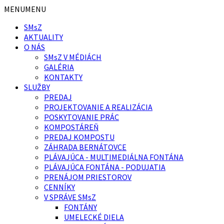
Preskočiť
Preskočiť
MENU
MENU
na
na
SMsZ
obsah
pätičku
AKTUALITY
O NÁS
SMsZ V MÉDIÁCH
GALÉRIA
KONTAKTY
SLUŽBY
PREDAJ
PROJEKTOVANIE A REALIZÁCIA
POSKYTOVANIE PRÁC
KOMPOSTÁREŇ
PREDAJ KOMPOSTU
ZÁHRADA BERNÁTOVCE
PLÁVAJÚCA - MULTIMEDIÁLNA FONTÁNA
PLÁVAJÚCA FONTÁNA - PODUJATIA
PRENÁJOM PRIESTOROV
CENNÍKY
V SPRÁVE SMsZ
FONTÁNY
UMELECKÉ DIELA