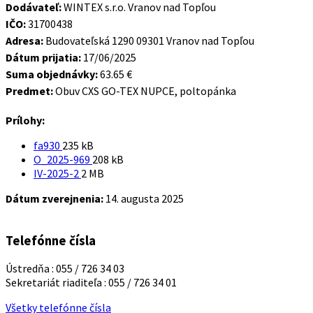
Dodávateľ:
WINTEX s.r.o. Vranov nad Topľou
IČO:
31700438
Adresa:
Budovateľská 1290 09301 Vranov nad Topľou
Dátum prijatia:
17/06/2025
Suma objednávky:
63.65 €
Predmet:
Obuv CXS GO-TEX NUPCE, poltopánka
Prílohy:
Veľkosť
fa930
235 kB
súboru:
Veľkosť
O_2025-969
208 kB
Veľkosť
súboru:
IV-2025-2
2 MB
súboru:
Dátum zverejnenia:
14. augusta 2025
Telefónne čísla
Ústredňa : 055 / 726 34 03
Sekretariát riaditeľa : 055 / 726 34 01
Všetky telefónne čísla