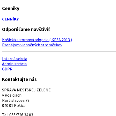
Cenníky
CENNÍKY
Odporúčame navštíviť
Košická stromová adopcia ( KESA 2013 )
Prenájom vianočných stromčekov
Interná sekcia
Administrácia
GDPR
Kontaktujte nás
SPRÁVA MESTSKEJ ZELENE
v Košiciach
Rastislavova 79
040 01 Košice
Tel: 055/726 34 03