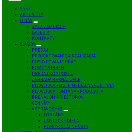
SMsZ
AKTUALITY
O NÁS
SMsZ V MÉDIÁCH
GALÉRIA
KONTAKTY
SLUŽBY
PREDAJ
PROJEKTOVANIE A REALIZÁCIA
POSKYTOVANIE PRÁC
KOMPOSTÁREŇ
PREDAJ KOMPOSTU
ZÁHRADA BERNÁTOVCE
PLÁVAJÚCA - MULTIMEDIÁLNA FONTÁNA
PLÁVAJÚCA FONTÁNA - PODUJATIA
PRENÁJOM PRIESTOROV
CENNÍKY
V SPRÁVE SMsZ
FONTÁNY
UMELECKÉ DIELA
HORIZONTÁLNE VRTY