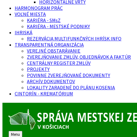
HORIZONTÁLNE VRTY
HARMONOGRAM PRÁC
VOĽNÉ MIESTA
KARIÉRA - SMsZ
KARIÉRA - MESTSKÉ PODNIKY
IHRISKÁ
REZERVÁCIA MULTIFUNKČNÝCH IHRÍSK INFO
TRANSPARENTNÁ ORGANIZÁCIA
VEREJNÉ OBSTARÁVANIE
ZVEREJŇOVANIE ZMLÚV, OBJEDNÁVOK A FAKTÚR
CENTRÁLNY REGISTER ZMLÚV
PROJEKTY
POVINNE ZVEREJŇOVANÉ DOKUMENTY
ARCHÍV DOKUMENTOV
LOKALITY ZARADENÉ DO PLÁNU KOSENIA
CINTORÍN - KREMATÓRIUM
Menu