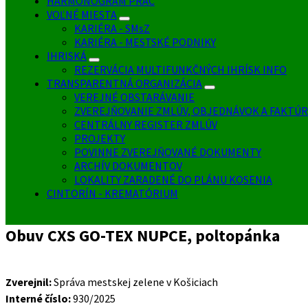
HARMONOGRAM PRÁC
VOĽNÉ MIESTA
KARIÉRA - SMsZ
KARIÉRA - MESTSKÉ PODNIKY
IHRISKÁ
REZERVÁCIA MULTIFUNKČNÝCH IHRÍSK INFO
TRANSPARENTNÁ ORGANIZÁCIA
VEREJNÉ OBSTARÁVANIE
ZVEREJŇOVANIE ZMLÚV, OBJEDNÁVOK A FAKTÚR
CENTRÁLNY REGISTER ZMLÚV
PROJEKTY
POVINNE ZVEREJŇOVANÉ DOKUMENTY
ARCHÍV DOKUMENTOV
LOKALITY ZARADENÉ DO PLÁNU KOSENIA
CINTORÍN - KREMATÓRIUM
Obuv CXS GO-TEX NUPCE, poltopánka
Zverejnil:
Správa mestskej zelene v Košiciach
Interné číslo:
930/2025