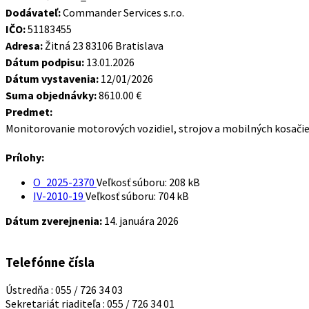
Dodávateľ:
Commander Services s.r.o.
IČO:
51183455
Adresa:
Žitná 23 83106 Bratislava
Dátum podpisu:
13.01.2026
Dátum vystavenia:
12/01/2026
Suma objednávky:
8610.00 €
Predmet:
Monitorovanie motorových vozidiel, strojov a mobilných kosači
Prílohy:
O_2025-2370
Veľkosť súboru:
208 kB
IV-2010-19
Veľkosť súboru:
704 kB
Dátum zverejnenia:
14. januára 2026
Telefónne čísla
Ústredňa : 055 / 726 34 03
Sekretariát riaditeľa : 055 / 726 34 01