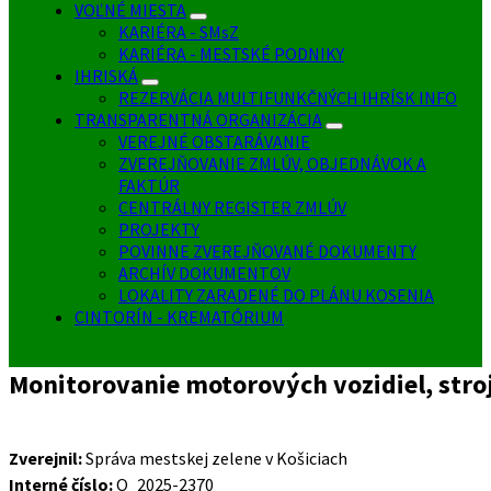
VOĽNÉ MIESTA
KARIÉRA - SMsZ
KARIÉRA - MESTSKÉ PODNIKY
IHRISKÁ
REZERVÁCIA MULTIFUNKČNÝCH IHRÍSK INFO
TRANSPARENTNÁ ORGANIZÁCIA
VEREJNÉ OBSTARÁVANIE
ZVEREJŇOVANIE ZMLÚV, OBJEDNÁVOK A
FAKTÚR
CENTRÁLNY REGISTER ZMLÚV
PROJEKTY
POVINNE ZVEREJŇOVANÉ DOKUMENTY
ARCHÍV DOKUMENTOV
LOKALITY ZARADENÉ DO PLÁNU KOSENIA
CINTORÍN - KREMATÓRIUM
Monitorovanie motorových vozidiel, stro
Zverejnil:
Správa mestskej zelene v Košiciach
Interné číslo:
O_2025-2370