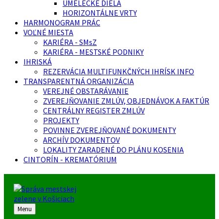
UMELECKÉ DIELA
HORIZONTÁLNE VRTY
HARMONOGRAM PRÁC
VOĽNÉ MIESTA
KARIÉRA - SMsZ
KARIÉRA - MESTSKÉ PODNIKY
IHRISKÁ
REZERVÁCIA MULTIFUNKČNÝCH IHRÍSK INFO
TRANSPARENTNÁ ORGANIZÁCIA
VEREJNÉ OBSTARÁVANIE
ZVEREJŇOVANIE ZMLÚV, OBJEDNÁVOK A FAKTÚR
CENTRÁLNY REGISTER ZMLÚV
PROJEKTY
POVINNE ZVEREJŇOVANÉ DOKUMENTY
ARCHÍV DOKUMENTOV
LOKALITY ZARADENÉ DO PLÁNU KOSENIA
CINTORÍN - KREMATÓRIUM
Menu