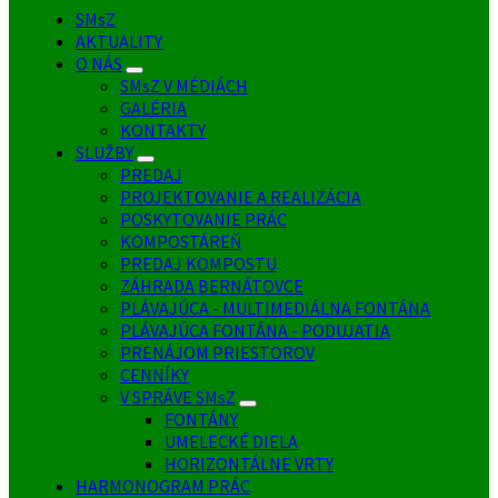
SMsZ
AKTUALITY
O NÁS
SMsZ V MÉDIÁCH
GALÉRIA
KONTAKTY
SLUŽBY
PREDAJ
PROJEKTOVANIE A REALIZÁCIA
POSKYTOVANIE PRÁC
KOMPOSTÁREŇ
PREDAJ KOMPOSTU
ZÁHRADA BERNÁTOVCE
PLÁVAJÚCA - MULTIMEDIÁLNA FONTÁNA
PLÁVAJÚCA FONTÁNA - PODUJATIA
PRENÁJOM PRIESTOROV
CENNÍKY
V SPRÁVE SMsZ
FONTÁNY
UMELECKÉ DIELA
HORIZONTÁLNE VRTY
HARMONOGRAM PRÁC