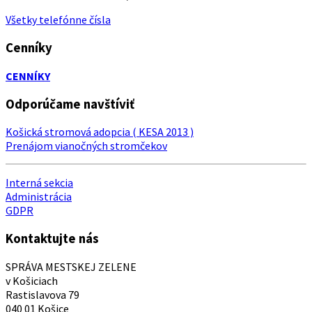
Všetky telefónne čísla
Cenníky
CENNÍKY
Odporúčame navštíviť
Košická stromová adopcia ( KESA 2013 )
Prenájom vianočných stromčekov
Interná sekcia
Administrácia
GDPR
Kontaktujte nás
SPRÁVA MESTSKEJ ZELENE
v Košiciach
Rastislavova 79
040 01 Košice