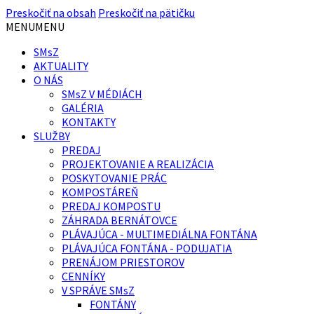
Preskočiť na obsah
Preskočiť na pätičku
MENU
MENU
SMsZ
AKTUALITY
O NÁS
SMsZ V MÉDIÁCH
GALÉRIA
KONTAKTY
SLUŽBY
PREDAJ
PROJEKTOVANIE A REALIZÁCIA
POSKYTOVANIE PRÁC
KOMPOSTÁREŇ
PREDAJ KOMPOSTU
ZÁHRADA BERNÁTOVCE
PLÁVAJÚCA - MULTIMEDIÁLNA FONTÁNA
PLÁVAJÚCA FONTÁNA - PODUJATIA
PRENÁJOM PRIESTOROV
CENNÍKY
V SPRÁVE SMsZ
FONTÁNY