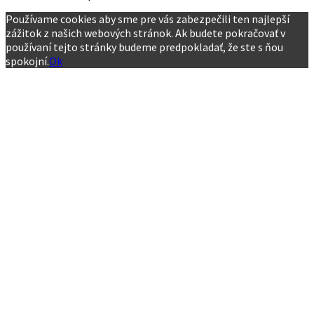
Používame cookies aby sme pre vás zabezpečili ten najlepší
zážitok z našich webových stránok. Ak budete pokračovať v
používaní tejto stránky budeme predpokladať, že ste s ňou
spokojní.
Ok