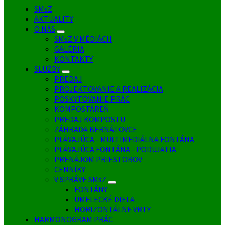
SMsZ
AKTUALITY
O NÁS
SMsZ V MÉDIÁCH
GALÉRIA
KONTAKTY
SLUŽBY
PREDAJ
PROJEKTOVANIE A REALIZÁCIA
POSKYTOVANIE PRÁC
KOMPOSTÁREŇ
PREDAJ KOMPOSTU
ZÁHRADA BERNÁTOVCE
PLÁVAJÚCA - MULTIMEDIÁLNA FONTÁNA
PLÁVAJÚCA FONTÁNA - PODUJATIA
PRENÁJOM PRIESTOROV
CENNÍKY
V SPRÁVE SMsZ
FONTÁNY
UMELECKÉ DIELA
HORIZONTÁLNE VRTY
HARMONOGRAM PRÁC