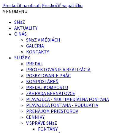
Preskočiť na obsah
Preskočiť na pätičku
MENU
MENU
SMsZ
AKTUALITY
O NÁS
SMsZ V MÉDIÁCH
GALÉRIA
KONTAKTY
SLUŽBY
PREDAJ
PROJEKTOVANIE A REALIZÁCIA
POSKYTOVANIE PRÁC
KOMPOSTÁREŇ
PREDAJ KOMPOSTU
ZÁHRADA BERNÁTOVCE
PLÁVAJÚCA - MULTIMEDIÁLNA FONTÁNA
PLÁVAJÚCA FONTÁNA - PODUJATIA
PRENÁJOM PRIESTOROV
CENNÍKY
V SPRÁVE SMsZ
FONTÁNY