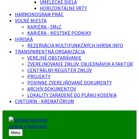
UMELECKÉ DIELA
HORIZONTÁLNE VRTY
HARMONOGRAM PRÁC
VOĽNÉ MIESTA
KARIÉRA - SMsZ
KARIÉRA - MESTSKÉ PODNIKY
IHRISKÁ
REZERVÁCIA MULTIFUNKČNÝCH IHRÍSK INFO
TRANSPARENTNÁ ORGANIZÁCIA
VEREJNÉ OBSTARÁVANIE
ZVEREJŇOVANIE ZMLÚV, OBJEDNÁVOK A FAKTÚR
CENTRÁLNY REGISTER ZMLÚV
PROJEKTY
POVINNE ZVEREJŇOVANÉ DOKUMENTY
ARCHÍV DOKUMENTOV
LOKALITY ZARADENÉ DO PLÁNU KOSENIA
CINTORÍN - KREMATÓRIUM
Menu