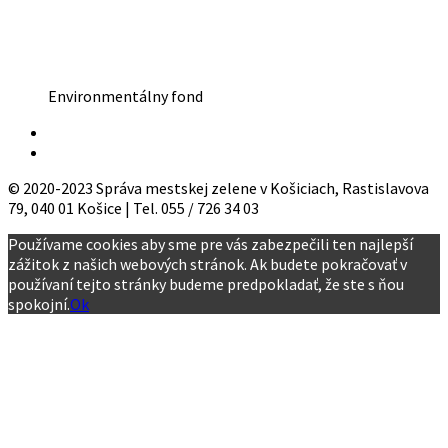
Environmentálny fond
© 2020-2023 Správa mestskej zelene v Košiciach, Rastislavova
79, 040 01 Košice | Tel. 055 / 726 34 03
Používame cookies aby sme pre vás zabezpečili ten najlepší
zážitok z našich webových stránok. Ak budete pokračovať v
používaní tejto stránky budeme predpokladať, že ste s ňou
spokojní.
Ok