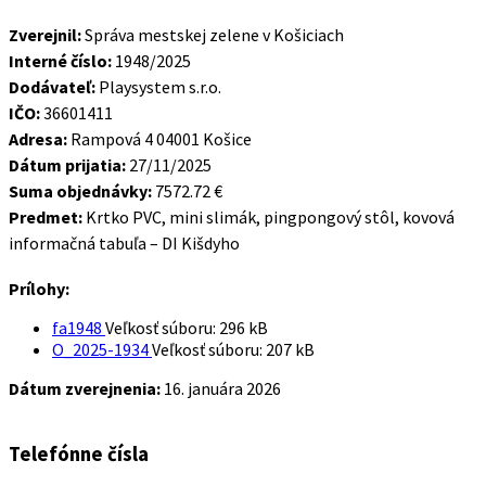
Zverejnil:
Správa mestskej zelene v Košiciach
Interné číslo:
1948/2025
Dodávateľ:
Playsystem s.r.o.
IČO:
36601411
Adresa:
Rampová 4 04001 Košice
Dátum prijatia:
27/11/2025
Suma objednávky:
7572.72 €
Predmet:
Krtko PVC, mini slimák, pingpongový stôl, kovová
informačná tabuľa – DI Kišdyho
Prílohy:
fa1948
Veľkosť súboru:
296 kB
O_2025-1934
Veľkosť súboru:
207 kB
Dátum zverejnenia:
16. januára 2026
Telefónne čísla