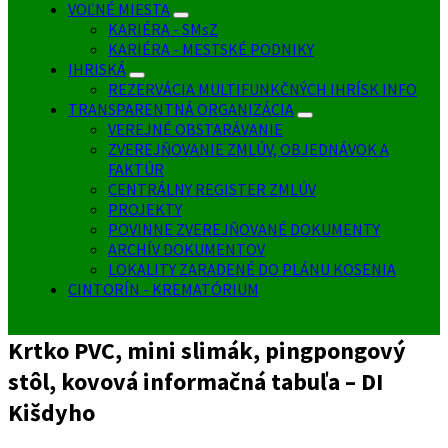
VOĽNÉ MIESTA
KARIÉRA - SMsZ
KARIÉRA - MESTSKÉ PODNIKY
IHRISKÁ
REZERVÁCIA MULTIFUNKČNÝCH IHRÍSK INFO
TRANSPARENTNÁ ORGANIZÁCIA
VEREJNÉ OBSTARÁVANIE
ZVEREJŇOVANIE ZMLÚV, OBJEDNÁVOK A
FAKTÚR
CENTRÁLNY REGISTER ZMLÚV
PROJEKTY
POVINNE ZVEREJŇOVANÉ DOKUMENTY
ARCHÍV DOKUMENTOV
LOKALITY ZARADENÉ DO PLÁNU KOSENIA
CINTORÍN - KREMATÓRIUM
Krtko PVC, mini slimák, pingpongový
stôl, kovová informačná tabuľa – DI
Kišdyho