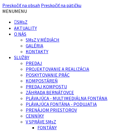
Preskočiť na obsah
Preskočiť na pätičku
MENU
MENU
SMsZ
AKTUALITY
O NÁS
SMsZ V MÉDIÁCH
GALÉRIA
KONTAKTY
SLUŽBY
PREDAJ
PROJEKTOVANIE A REALIZÁCIA
POSKYTOVANIE PRÁC
KOMPOSTÁREŇ
PREDAJ KOMPOSTU
ZÁHRADA BERNÁTOVCE
PLÁVAJÚCA - MULTIMEDIÁLNA FONTÁNA
PLÁVAJÚCA FONTÁNA - PODUJATIA
PRENÁJOM PRIESTOROV
CENNÍKY
V SPRÁVE SMsZ
FONTÁNY