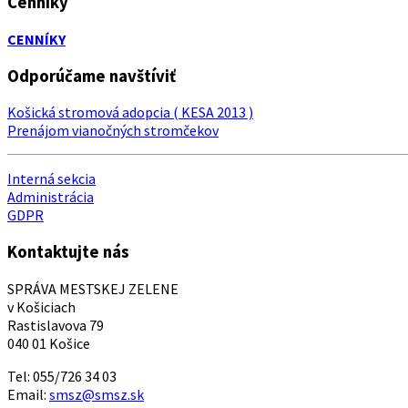
Cenníky
CENNÍKY
Odporúčame navštíviť
Košická stromová adopcia ( KESA 2013 )
Prenájom vianočných stromčekov
Interná sekcia
Administrácia
GDPR
Kontaktujte nás
SPRÁVA MESTSKEJ ZELENE
v Košiciach
Rastislavova 79
040 01 Košice
Tel: 055/726 34 03
Email:
smsz@smsz.sk