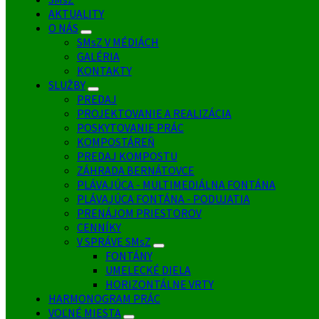
AKTUALITY
O NÁS
SMsZ V MÉDIÁCH
GALÉRIA
KONTAKTY
SLUŽBY
PREDAJ
PROJEKTOVANIE A REALIZÁCIA
POSKYTOVANIE PRÁC
KOMPOSTÁREŇ
PREDAJ KOMPOSTU
ZÁHRADA BERNÁTOVCE
PLÁVAJÚCA - MULTIMEDIÁLNA FONTÁNA
PLÁVAJÚCA FONTÁNA - PODUJATIA
PRENÁJOM PRIESTOROV
CENNÍKY
V SPRÁVE SMsZ
FONTÁNY
UMELECKÉ DIELA
HORIZONTÁLNE VRTY
HARMONOGRAM PRÁC
VOĽNÉ MIESTA