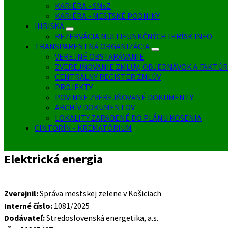
KARIÉRA - SMsZ
KARIÉRA - MESTSKÉ PODNIKY
IHRISKÁ
REZERVÁCIA MULTIFUNKČNÝCH IHRÍSK INFO
TRANSPARENTNÁ ORGANIZÁCIA
VEREJNÉ OBSTARÁVANIE
ZVEREJŇOVANIE ZMLÚV, OBJEDNÁVOK A FAKTÚR
CENTRÁLNY REGISTER ZMLÚV
PROJEKTY
POVINNE ZVEREJŇOVANÉ DOKUMENTY
ARCHÍV DOKUMENTOV
LOKALITY ZARADENÉ DO PLÁNU KOSENIA
CINTORÍN - KREMATÓRIUM
Elektrická energia
Zverejnil:
Správa mestskej zelene v Košiciach
Interné číslo:
1081/2025
Dodávateľ:
Stredoslovenská energetika, a.s.