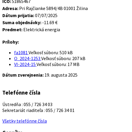
IČO:
51865467
Adresa:
Pri Rajčianke 5894/4B 01001 Žilina
Dátum prijatia:
07/07/2025
Suma objednávky:
-11.69 €
Predmet:
Elektrická energia
Prílohy:
fa1081
Veľkosť súboru:
510 kB
O_2024-1253
Veľkosť súboru:
207 kB
VI-2024-15
Veľkosť súboru:
17 MB
Dátum zverejnenia:
19. augusta 2025
Telefónne čísla
Ústredňa : 055 / 726 34 03
Sekretariát riaditeľa : 055 / 726 34 01
Všetky telefónne čísla