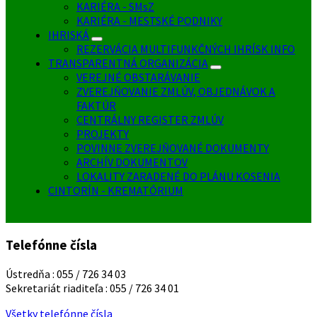
KARIÉRA - SMsZ
KARIÉRA - MESTSKÉ PODNIKY
IHRISKÁ
REZERVÁCIA MULTIFUNKČNÝCH IHRÍSK INFO
TRANSPARENTNÁ ORGANIZÁCIA
VEREJNÉ OBSTARÁVANIE
ZVEREJŇOVANIE ZMLÚV, OBJEDNÁVOK A
FAKTÚR
CENTRÁLNY REGISTER ZMLÚV
PROJEKTY
POVINNE ZVEREJŇOVANÉ DOKUMENTY
ARCHÍV DOKUMENTOV
LOKALITY ZARADENÉ DO PLÁNU KOSENIA
CINTORÍN - KREMATÓRIUM
Telefónne čísla
Ústredňa : 055 / 726 34 03
Sekretariát riaditeľa : 055 / 726 34 01
Všetky telefónne čísla