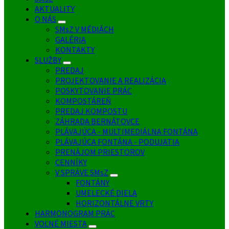
AKTUALITY
O NÁS
SMsZ V MÉDIÁCH
GALÉRIA
KONTAKTY
SLUŽBY
PREDAJ
PROJEKTOVANIE A REALIZÁCIA
POSKYTOVANIE PRÁC
KOMPOSTÁREŇ
PREDAJ KOMPOSTU
ZÁHRADA BERNÁTOVCE
PLÁVAJÚCA - MULTIMEDIÁLNA FONTÁNA
PLÁVAJÚCA FONTÁNA - PODUJATIA
PRENÁJOM PRIESTOROV
CENNÍKY
V SPRÁVE SMsZ
FONTÁNY
UMELECKÉ DIELA
HORIZONTÁLNE VRTY
HARMONOGRAM PRÁC
VOĽNÉ MIESTA