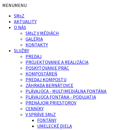
Preskočiť
Preskočiť
MENU
MENU
na
na
SMsZ
obsah
pätičku
AKTUALITY
O NÁS
SMsZ V MÉDIÁCH
GALÉRIA
KONTAKTY
SLUŽBY
PREDAJ
PROJEKTOVANIE A REALIZÁCIA
POSKYTOVANIE PRÁC
KOMPOSTÁREŇ
PREDAJ KOMPOSTU
ZÁHRADA BERNÁTOVCE
PLÁVAJÚCA - MULTIMEDIÁLNA FONTÁNA
PLÁVAJÚCA FONTÁNA - PODUJATIA
PRENÁJOM PRIESTOROV
CENNÍKY
V SPRÁVE SMsZ
FONTÁNY
UMELECKÉ DIELA