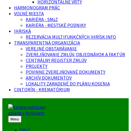
HORIZONTÁLNE VRTY
HARMONOGRAM PRÁC
VOĽNÉ MIESTA
KARIÉRA - SMsZ
KARIÉRA - MESTSKÉ PODNIKY
IHRISKÁ
REZERVÁCIA MULTIFUNKČNÝCH IHRÍSK INFO
TRANSPARENTNÁ ORGANIZÁCIA
VEREJNÉ OBSTARÁVANIE
ZVEREJŇOVANIE ZMLÚV, OBJEDNÁVOK A FAKTÚR
CENTRÁLNY REGISTER ZMLÚV
PROJEKTY
POVINNE ZVEREJŇOVANÉ DOKUMENTY
ARCHÍV DOKUMENTOV
LOKALITY ZARADENÉ DO PLÁNU KOSENIA
CINTORÍN - KREMATÓRIUM
Menu
SMsZ