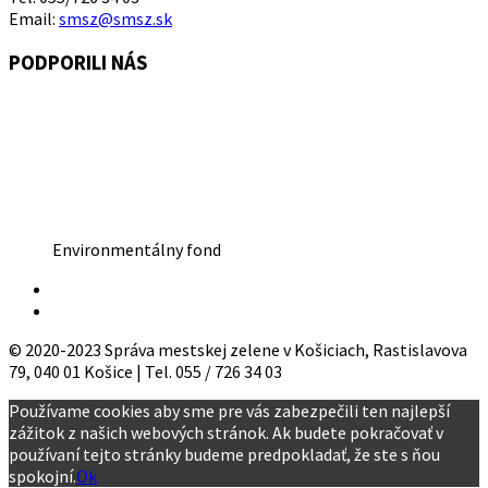
Email:
smsz@smsz.sk
PODPORILI NÁS
Environmentálny fond
© 2020-2023 Správa mestskej zelene v Košiciach, Rastislavova
79, 040 01 Košice | Tel. 055 / 726 34 03
Používame cookies aby sme pre vás zabezpečili ten najlepší
zážitok z našich webových stránok. Ak budete pokračovať v
používaní tejto stránky budeme predpokladať, že ste s ňou
spokojní.
Ok