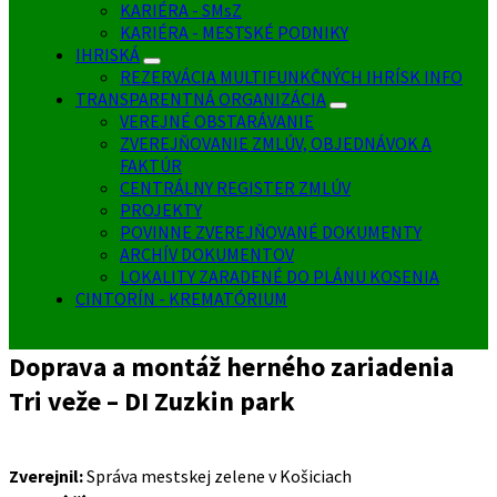
KARIÉRA - SMsZ
KARIÉRA - MESTSKÉ PODNIKY
IHRISKÁ
REZERVÁCIA MULTIFUNKČNÝCH IHRÍSK INFO
TRANSPARENTNÁ ORGANIZÁCIA
VEREJNÉ OBSTARÁVANIE
ZVEREJŇOVANIE ZMLÚV, OBJEDNÁVOK A
FAKTÚR
CENTRÁLNY REGISTER ZMLÚV
PROJEKTY
POVINNE ZVEREJŇOVANÉ DOKUMENTY
ARCHÍV DOKUMENTOV
LOKALITY ZARADENÉ DO PLÁNU KOSENIA
CINTORÍN - KREMATÓRIUM
Doprava a montáž herného zariadenia
Tri veže – DI Zuzkin park
Zverejnil:
Správa mestskej zelene v Košiciach