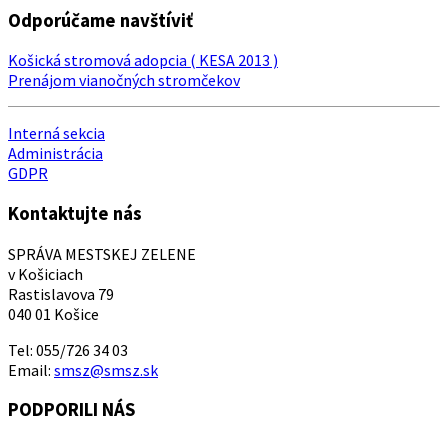
Odporúčame navštíviť
Košická stromová adopcia ( KESA 2013 )
Prenájom vianočných stromčekov
Interná sekcia
Administrácia
GDPR
Kontaktujte nás
SPRÁVA MESTSKEJ ZELENE
v Košiciach
Rastislavova 79
040 01 Košice
Tel: 055/726 34 03
Email:
smsz@smsz.sk
PODPORILI NÁS