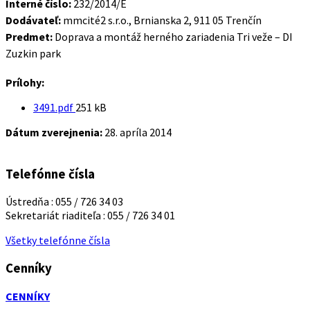
Interné číslo:
232/2014/E
Dodávateľ:
mmcité2 s.r.o., Brnianska 2, 911 05 Trenčín
Predmet:
Doprava a montáž herného zariadenia Tri veže – DI
Zuzkin park
Prílohy:
Veľkosť
3491.pdf
251 kB
súboru:
Dátum zverejnenia:
28. apríla 2014
Telefónne čísla
Ústredňa : 055 / 726 34 03
Sekretariát riaditeľa : 055 / 726 34 01
Všetky telefónne čísla
Cenníky
CENNÍKY