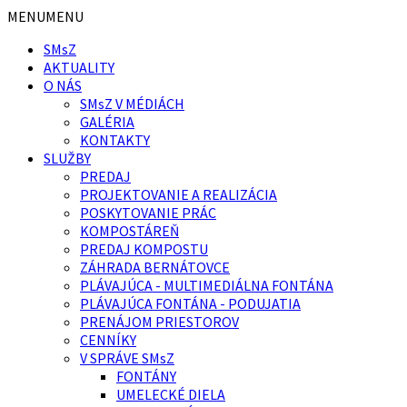
Preskočiť
Preskočiť
MENU
MENU
na
na
SMsZ
obsah
pätičku
AKTUALITY
O NÁS
SMsZ V MÉDIÁCH
GALÉRIA
KONTAKTY
SLUŽBY
PREDAJ
PROJEKTOVANIE A REALIZÁCIA
POSKYTOVANIE PRÁC
KOMPOSTÁREŇ
PREDAJ KOMPOSTU
ZÁHRADA BERNÁTOVCE
PLÁVAJÚCA - MULTIMEDIÁLNA FONTÁNA
PLÁVAJÚCA FONTÁNA - PODUJATIA
PRENÁJOM PRIESTOROV
CENNÍKY
V SPRÁVE SMsZ
FONTÁNY
UMELECKÉ DIELA