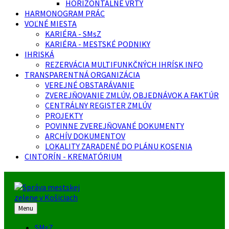
HORIZONTÁLNE VRTY
HARMONOGRAM PRÁC
VOĽNÉ MIESTA
KARIÉRA - SMsZ
KARIÉRA - MESTSKÉ PODNIKY
IHRISKÁ
REZERVÁCIA MULTIFUNKČNÝCH IHRÍSK INFO
TRANSPARENTNÁ ORGANIZÁCIA
VEREJNÉ OBSTARÁVANIE
ZVEREJŇOVANIE ZMLÚV, OBJEDNÁVOK A FAKTÚR
CENTRÁLNY REGISTER ZMLÚV
PROJEKTY
POVINNE ZVEREJŇOVANÉ DOKUMENTY
ARCHÍV DOKUMENTOV
LOKALITY ZARADENÉ DO PLÁNU KOSENIA
CINTORÍN - KREMATÓRIUM
Menu
SMsZ