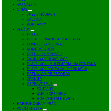
AKTUALITY
O NÁS
SMsZ V MÉDIÁCH
GALÉRIA
KONTAKTY
SLUŽBY
PREDAJ
PROJEKTOVANIE A REALIZÁCIA
POSKYTOVANIE PRÁC
KOMPOSTÁREŇ
PREDAJ KOMPOSTU
ZÁHRADA BERNÁTOVCE
PLÁVAJÚCA - MULTIMEDIÁLNA FONTÁNA
PLÁVAJÚCA FONTÁNA - PODUJATIA
PRENÁJOM PRIESTOROV
CENNÍKY
V SPRÁVE SMsZ
FONTÁNY
UMELECKÉ DIELA
HORIZONTÁLNE VRTY
HARMONOGRAM PRÁC
VOĽNÉ MIESTA